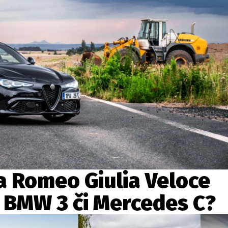
ydavatel
Inzerce
Osobní údaje / Cookies
autoroad.cz je INCORP MEDIA GROUP s.r.o., IČ: 118 23 054
fa Romeo Giulia Veloce
a BMW 3 či Mercedes C?