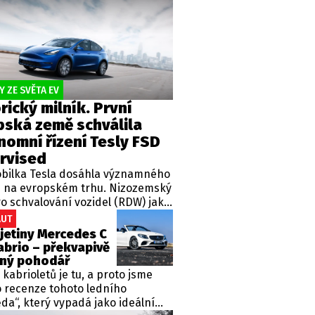
posledních letech jsou bohužel téměř
vyhynulým druhem – mluvím například
o hravé Fiestě ST, precizním Hyundai I20
N, ale i o Renaultu Clio RS, Peugeotu 208
GTI či VW Polo GTI. Je nová Škoda Fabia
130 autem, které zaujalo místo po těchto
legendách?
 ZE SVĚTA EV
rický milník. První
pská země schválila
nomní řízení Tesly FSD
rvised
bilka Tesla dosáhla významného
u na evropském trhu. Nizozemský
o schvalování vozidel (RDW) jako
 Evropě oficiálně povolil provoz
AUT
lého softwaru Tesla Full Self-
jetiny Mercedes C
 (FSD) Supervised. Tato
abrio – překvapivě
logie umožňuje vozu automaticky
ný pohodář
, brzdit i zrychlovat, a to nejen
kabrioletů je tu, a proto jsme
icích, ale nově i v městském
o recenze tohoto ledního
u.
a“, který vypadá jako ideální