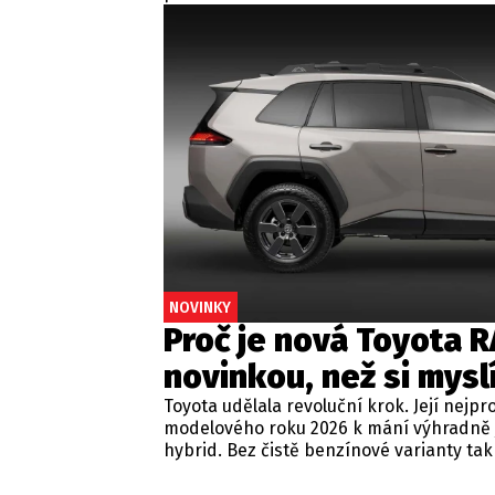
desítkami tisíc pixelů, inteligentní páčk
volantem i umělou inteligenci v infotain
Kromě benzínu a dieselu nabídne také p
hybrid s dojezdem 120 km čistě na elektř
Do showroomů dorazí letos v říjnu, cena
základní verze startuje v Německu na 4
eurech.
NOVINKY
Proč je nová Toyota R
novinkou, než si mysl
Toyota udělala revoluční krok. Její nej
modelového roku 2026 k mání výhradně 
hybrid. Bez čistě benzínové varianty tak
Američanů, kteří si změny ani nemusí vš
jezdit čistěji.