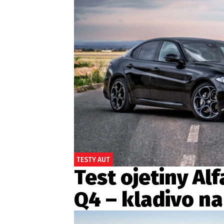
Etický kodex
Kontakt
V
Provozovatelem serveru 
TESTY AUT
Test ojetiny Al
Q4 – kladivo n