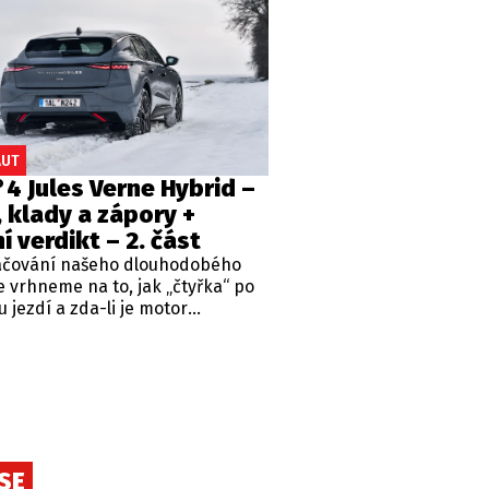
 pohodové výlety s celou rodinou
í totiž 4 místa k sezení, přičemž
edadla nejsou jen pro děti či
e s amputovanými končetinami. Je
ečně komfortní, aby si posádka
pohodu na palubě?
AUT
4 Jules Verne Hybrid –
, klady a zápory +
ní verdikt – 2. část
ačování našeho dlouhodobého
e vrhneme na to, jak „čtyřka“ po
tu jezdí a zda-li je motor
nou volbou do takto
matického vozu s krásným
rem. Nechybí ani nějaké ty vady
e a finální hodnocení.
SE