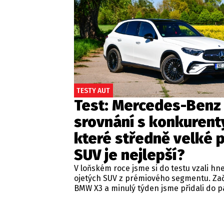
TESTY AUT
Test: Mercedes-Benz
srovnání s konkurent
které středně velké 
SUV je nejlepší?
V loňském roce jsme si do testu vzali hn
ojetých SUV z prémiového segmentu. Zača
BMW X3 a minulý týden jsme přidali do p
Vyzkoušeli jsme i aktuální generaci Lexu
STALO SE
čase sáhnout také po Mercedesu GLC a zji
skutečným králem této třídy.