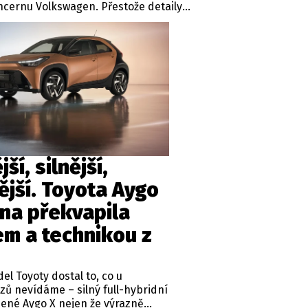
cernu Volkswagen. Přestože detaily
ají tajemstvím, víme, že cena by měla
000 Kč. Sériová výroba započne už příští
ší, silnější,
ější. Toyota Aygo
ína překvapila
em a technikou z
l Toyoty dostal to, co u
ů nevídáme – silný full-hybridní
ené Aygo X nejen že výrazně