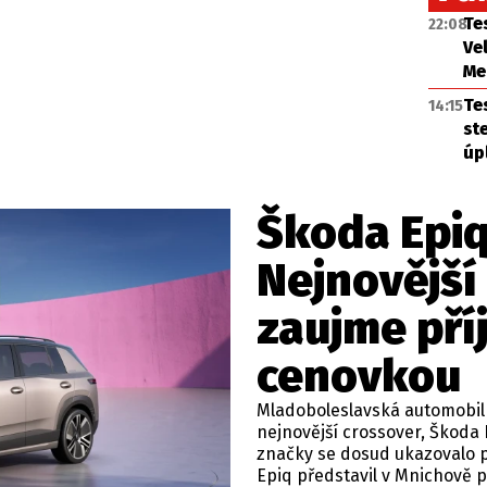
Te
22:08
Ve
Me
Te
14:15
st
úp
Škoda Epiq
Nejnovější
zaujme př
cenovkou
Mladoboleslavská automobilk
nejnovější crossover, Škoda 
značky se dosud ukazovalo p
Epiq představil v Mnichově 