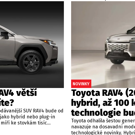
y pod
posílilo, ale 
unikátním shooting braku, který si ale
mentu.
modelů a lepš
běžný smrtelník nekoupí.
lug-in
vyrábějí čeští
inu.
4 600
NOVINKY
AV4 větší
Toyota RAV4 (20
íte?
hybrid, až 100 
technologie bu
prodávanější SUV RAV4 bude od
jako hybrid nebo plug-in
Toyota odhalila šestou gene
 míří ke stovkám tisíc
navazuje na dosavadní model,
imnout – a přesto začnou
technologické novinky. Hybrid