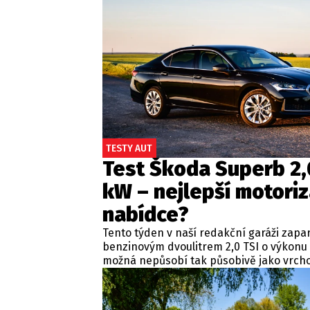
TESTY AUT
Test Škoda Superb 2,
kW – nejlepší motoriz
nabídce?
Tento týden v naší redakční garáži zapa
benzinovým dvoulitrem 2,0 TSI o výkonu
možná nepůsobí tak působivě jako vrcho
pohonem všech kol, ale právě během b
ukazuje, proč by mohl být pro většinu zá
volbou.