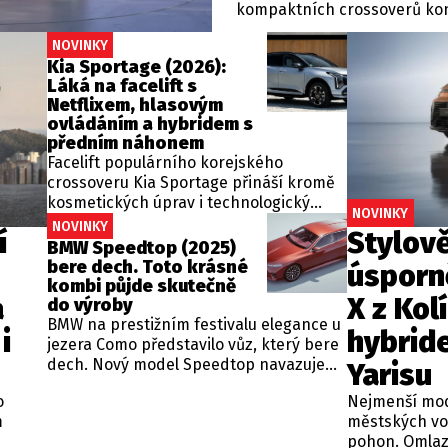
kompaktních crossoverů kon
ohledně výbavy a cen zůstáv
NOVINKY
začínat na částce kolem 600 
Kia Sportage (2026):
rok.
Láká na facelift s
Netflixem, hlasovým
ovládáním a hybridem s
předním náhonem
Facelift populárního korejského
crossoveru Kia Sportage přináší kromě
kosmetických úprav i technologický
NOVINKY
skok. Nový infotainment zvládne
NOVINKY
í
Stylověj
streamování videa, aktualizace přes
BMW Speedtop (2025)
internet i platby za parkování. Pod
bere dech. Toto krásné
úsporn
kapotou se objeví výkonnější hybridy s
kombi půjde skutečně
a
X z Kol
novou automatickou převodovkou a
do výroby
poprvé i plug-in verze s pohonem
BMW na prestižním festivalu elegance u
i
hybrid
předních kol.
jezera Como představilo vůz, který bere
dech. Nový model Speedtop navazuje
Yarisu
na loňské koncepty a tentokrát nepůjde
o
Nejmenší mode
jen o výstavní kus – limitovaná série 70
m
městských voz
vozů s osmiválcem pod kapotou míří do
pohon. Omlaz
výroby. Design, luxus a výkon v