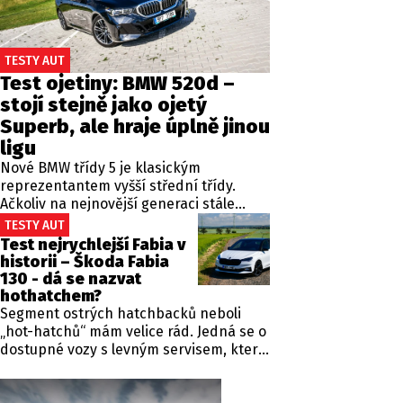
TESTY AUT
Test ojetiny: BMW 520d –
SLEDUJTE NÁS NA
|
stojí stejně jako ojetý
Superb, ale hraje úplně jinou
ligu
Nové BMW třídy 5 je klasickým
reprezentantem vyšší střední třídy.
Ačkoliv na nejnovější generaci stále
nahlížím pohledem, že se jedná o
TESTY AUT
nedávno představenou novinku, čas
Test nejrychlejší Fabia v
neúprosně letí a od zahájení prodeje
historii – Škoda Fabia
utekly už tři roky. Začíná se tedy
130 - dá se nazvat
objevovat i na sekundárním trhu mezi
hothatchem?
zánovními vozy. Jeden takový kus jsme
Segment ostrých hatchbacků neboli
si vybrali do dnešní recenze a to
„hot-hatchů“ mám velice rád. Jedná se o
především proto, že stojí téměř stejně,
dostupné vozy s levným servisem, které
jako zánovní Superb čtvrté generace.
řidiče baví při každé jízdě a zároveň se s
nimi dá jezdit i každý den po městě. V