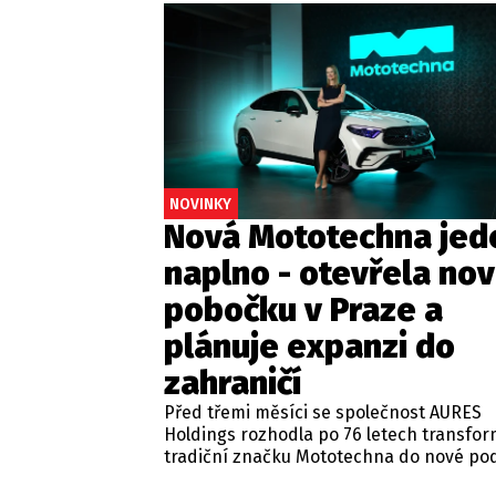
NOVINKY
Nová Mototechna jed
naplno - otevřela no
pobočku v Praze a
plánuje expanzi do
zahraničí
Před třemi měsíci se společnost AURES
Holdings rozhodla po 76 letech transfo
tradiční značku Mototechna do nové pod
Praze v ulici Kolbenova otevřela první