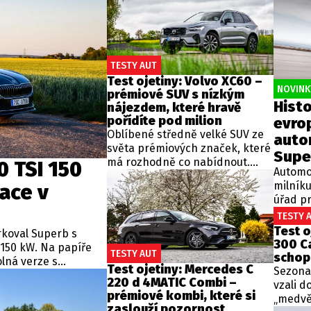
TESTY AUT
Test ojetiny: Volvo XC60 –
NOVINKY
prémiové SUV s nízkým
Histo
nájezdem, které hravě
pořídíte pod milion
evro
Oblíbené středně velké SUV ze
auto
světa prémiových značek, které
Supe
má rozhodně co nabídnout.
0 TSI 150
Automo
Volvo XC60 boduje designem,
milník
ace v
bezpečností i univerzálností, ale
úřad pr
ne všechno je zlato, co se třpytí.
první v
TESTY 
Dobrou zprávou je, že dnes se
pokroči
Test o
dá pořídit za velmi zajímavé
rkoval Superb s
Driving
300 C
peníze, díky čemuž jde o
 150 kW. Na papíře
TESTY AUT
techno
schop
překvapivě dostupné a velmi
lná verze s
Test ojetiny: Mercedes C
zatáčet
Sezona 
univerzální auto pro široké
ěžného provozu
220 d 4MATIC Combi –
na dáln
vzali d
spektrum zákazníků.
kazníků tou nejlepší
prémiové kombi, které si
provoz
„medvěd
zaslouží pozornost