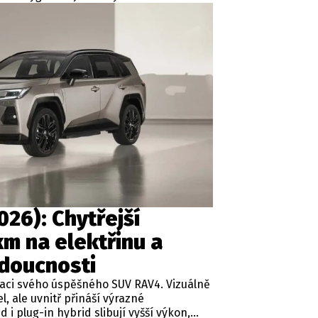
nově nabídne i techniku z větších
í výbavu. A to všechno dál
 dělníci v Kolíně.
26): Chytřejší
km na elektřinu a
doucnosti
raci svého úspěšného SUV RAV4. Vizuálně
 ale uvnitř přináší výrazné
 i plug-in hybrid slibují vyšší výkon,