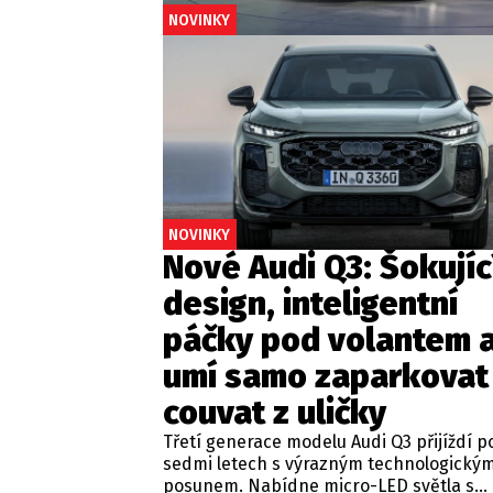
NOVINKY
NOVINKY
Nové Audi Q3: Šokujíc
design, inteligentní
páčky pod volantem 
umí samo zaparkovat 
couvat z uličky
Třetí generace modelu Audi Q3 přijíždí p
sedmi letech s výrazným technologický
posunem. Nabídne micro-LED světla s