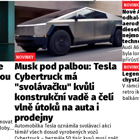
inteligentní využití energie 
NOVINK
softwarově definovanému vo
Nové 
odhal
aerod
diesel
nejmo
techn
Audi A6
byla lo
NOVINKY
přírůst
e
Musk pod palbou: Tesla
neznam
NOVINK
K elekt
Legend
vou
Cybertruck má
nový mo
chyst
"svolávačku" kvůli
tradičn
V rámci
když j
retro i
konstrukční vadě a čelí
systéme
balkáns
pohonům
kultovn
vlně útoků na auta i
segmen
"nejhor
prodejny
objevil
rmovat
který b
Automobilka Tesla oznámila svolávací akci
oby. V
2027. T
téměř všech dosud vyrobených vozů
spalov
Cybertruck – bezmála 50 tisíc kusů musí zpět