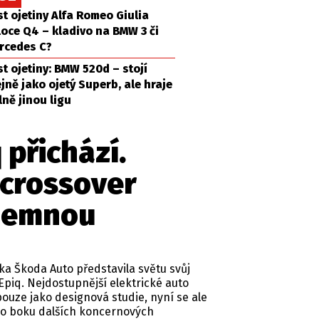
st ojetiny Alfa Romeo Giulia
loce Q4 – kladivo na BMW 3 či
rcedes C?
st ojetiny: BMW 520d – stojí
ejně jako ojetý Superb, ale hraje
lně jinou ligu
 přichází.
 crossover
íjemnou
a Škoda Auto představila světu svůj
Epiq. Nejdostupnější elektrické auto
ouze jako designová studie, nyní se ale
po boku dalších koncernových