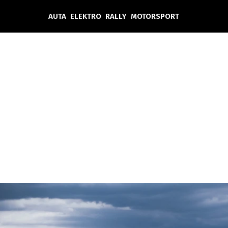
AUTA
ELEKTRO
RALLY
MOTORSPORT
Auta
Elektro
Rally
Motorsport
Testy aut
Novinky ze světa EV
Ostatní
Pit Lane
Novinky
Testy elektromobilů
Tiskovky
Češi v akci
Eko
Trh s elektromobily
Rozhovory
FIA CEZ & Poháry
Spy
Dakar
Mezinárodní scéna
Historie
Z domova
Zajímavosti
Ze světa
Technika
Ekonomika
Český trh
Tuning
Profi