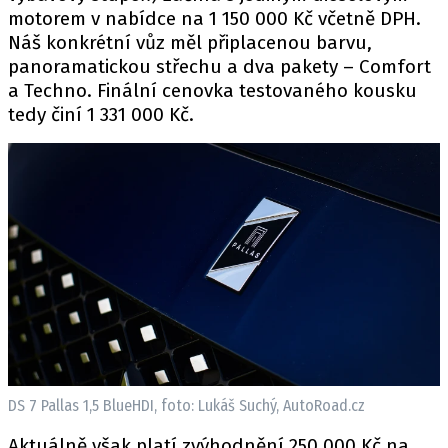
motorem v nabídce na 1 150 000 Kč včetně DPH.
Náš konkrétní vůz měl připlacenou barvu,
panoramatickou střechu a dva pakety – Comfort
a Techno. Finální cenovka testovaného kousku
tedy činí 1 331 000 Kč.
DS 7 Pallas 1,5 BlueHDI, foto: Lukáš Suchý, AutoRoad.cz
Aktuálně však platí zvýhodnění 250 000 Kč na