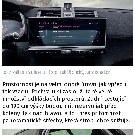
DS 7 Pallas 1,5 BlueHDI, foto: Lukáš Suchý, AutoRoad.cz
Prostornost je na velmi dobré úrovni jak vpředu,
tak vzadu. Pochvalu si zaslouží také velké
množství odkládacích prostorů. Zadní cestující
do 190 cm výšky budou mít rezervu jak před
koleny, tak nad hlavou a to i přes přítomnost
panoramatické střechy, která strop lehce snižuje.