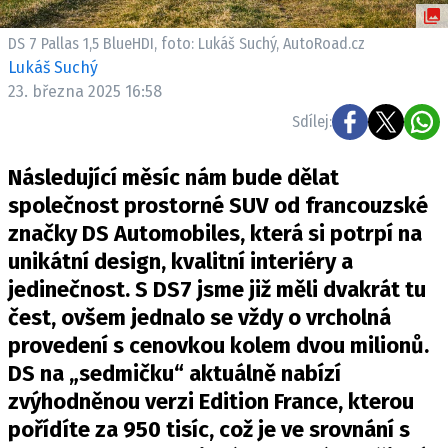
ELEKTRO
DS 7 Pallas 1,5 BlueHDI, foto: Lukáš Suchý, AutoRoad.cz
NOVINKY ZE SVĚTA EV
Lukáš Suchý
23. března 2025 16:58
TESTY ELEKTROMOBILŮ
TRH S ELEKTROMOBILY
Sdílej:
RALLY
Následující měsíc nám bude dělat
společnost prostorné SUV od francouzské
OSTATNÍ
značky DS Automobiles, která si potrpí na
TISKOVKY
unikátní design, kvalitní interiéry a
ROZHOVORY
jedinečnost. S DS7 jsme již měli dvakrát tu
DAKAR
čest, ovšem jednalo se vždy o vrcholná
Z DOMOVA
provedení s cenovkou kolem dvou milionů.
ZE SVĚTA
DS na „sedmičku“ aktuálně nabízí
zvýhodněnou verzi Edition France, kterou
MOTORSPORT
pořídíte za 950 tisíc, což je ve srovnání s