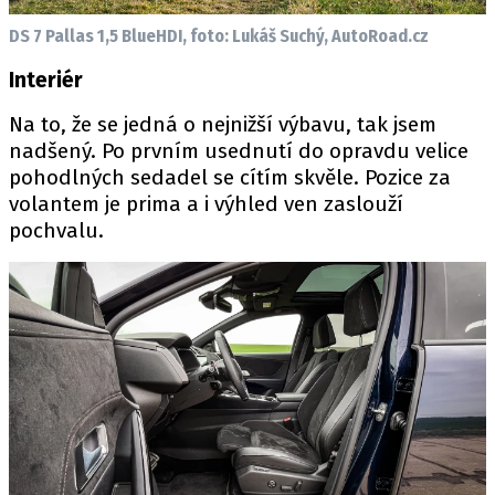
DS 7 Pallas 1,5 BlueHDI, foto: Lukáš Suchý, AutoRoad.cz
Interiér
Na to, že se jedná o nejnižší výbavu, tak jsem
nadšený. Po prvním usednutí do opravdu velice
pohodlných sedadel se cítím skvěle. Pozice za
volantem je prima a i výhled ven zaslouží
pochvalu.