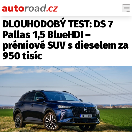
DLOUHODOBÝ TEST: DS 7
AUTA
Pallas 1,5 BlueHDI –
TESTY AUT
prémiové SUV s dieselem za
NOVINKY
950 tisíc
EKO
SPY
HISTORIE
ZAJÍMAVOSTI
TECHNIKA
EKONOMIKA
ČESKÝ TRH
TUNING
PROFI