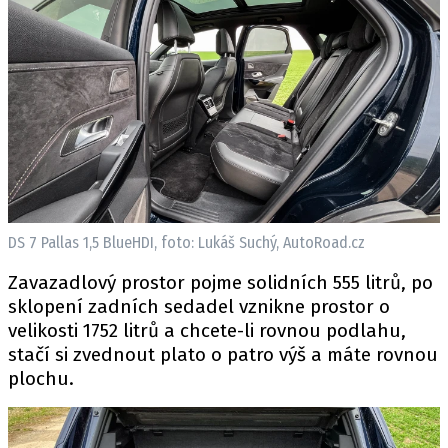
DS 7 Pallas 1,5 BlueHDI, foto: Lukáš Suchý, AutoRoad.cz
Zavazadlový prostor pojme solidních 555 litrů, po
sklopení zadních sedadel vznikne prostor o
velikosti 1752 litrů a chcete-li rovnou podlahu,
stačí si zvednout plato o patro výš a máte rovnou
plochu.