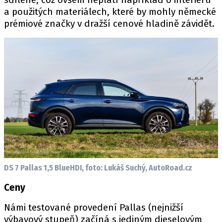
a použitých materiálech, které by mohly německé
prémiové značky v dražší cenové hladině závidět.
Provozovatelem serveru autoroad.cz je
INCORP MEDIA GROUP s.r.o., IČ: 118 23 054
DS 7 Pallas 1,5 BlueHDI, foto: Lukáš Suchý, AutoRoad.cz
Ceny
Námi testované provedení Pallas (nejnižší
výbavový stupeň) začíná s jediným dieselovým