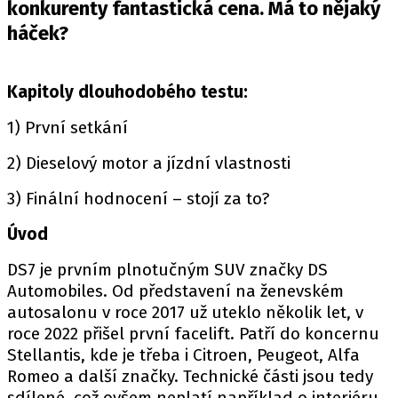
PIT LANE
konkurenty fantastická cena. Má to nějaký
ČEŠI V AKCI
háček?
FIA CEZ & POHÁRY
MEZINÁRODNÍ SCÉNA
Kapitoly dlouhodobého testu:
1) První setkání
SLEDUJTE NÁS NA
|
2) Dieselový motor a jízdní vlastnosti
Máte příběh, fotku nebo video?
3) Finální hodnocení – stojí za to?
Pošlete e-mail na autoroad.cz
Úvod
DS7 je prvním plnotučným SUV značky DS
ETICKÝ KODEX
Automobiles. Od představení na ženevském
KONTAKT
autosalonu v roce 2017 už uteklo několik let, v
roce 2022 přišel první facelift. Patří do koncernu
VYDAVATEL
Stellantis, kde je třeba i Citroen, Peugeot, Alfa
INZERCE
Romeo a další značky. Technické části jsou tedy
OSOBNÍ ÚDAJE / COOKIES
sdílené, což ovšem neplatí například o interiéru