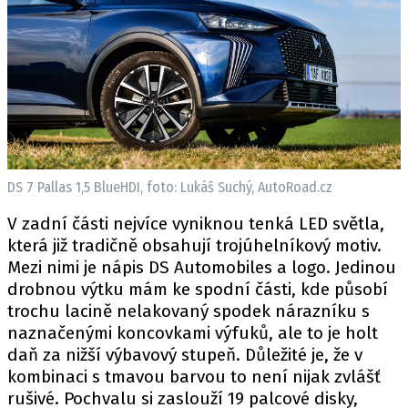
DS 7 Pallas 1,5 BlueHDI, foto: Lukáš Suchý, AutoRoad.cz
V zadní části nejvíce vyniknou tenká LED světla,
která již tradičně obsahují trojúhelníkový motiv.
Mezi nimi je nápis DS Automobiles a logo. Jedinou
drobnou výtku mám ke spodní části, kde působí
trochu lacině nelakovaný spodek nárazníku s
naznačenými koncovkami výfuků, ale to je holt
daň za nižší výbavový stupeň. Důležité je, že v
kombinaci s tmavou barvou to není nijak zvlášť
rušivé. Pochvalu si zaslouží 19 palcové disky,