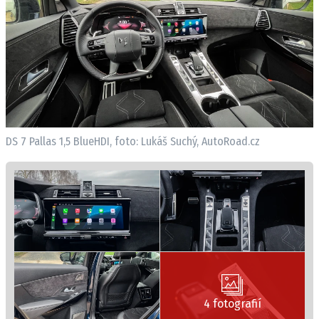
DS 7 Pallas 1,5 BlueHDI, foto: Lukáš Suchý, AutoRoad.cz
4 fotografií