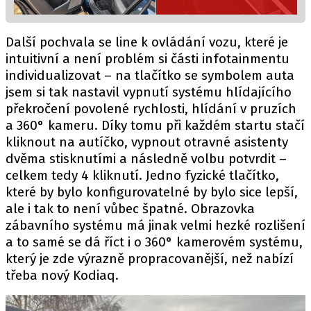
Další pochvala se line k ovládání vozu, které je
intuitivní a není problém si části infotainmentu
individualizovat – na tlačítko se symbolem auta
jsem si tak nastavil vypnutí systému hlídajícího
překročení povolené rychlosti, hlídání v pruzích
a 360° kameru. Díky tomu při každém startu stačí
kliknout na autíčko, vypnout otravné asistenty
dvěma stisknutími a následně volbu potvrdit –
celkem tedy 4 kliknutí. Jedno fyzické tlačítko,
které by bylo konfigurovatelné by bylo sice lepší,
ale i tak to není vůbec špatné. Obrazovka
zábavního systému má jinak velmi hezké rozlišení
a to samé se dá říct i o 360° kamerovém systému,
který je zde výrazně propracovanější, než nabízí
třeba nový Kodiaq.