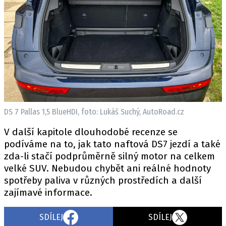
DS 7 Pallas 1,5 BlueHDI, foto: Lukáš Suchý, AutoRoad.cz
V další kapitole dlouhodobé recenze se
podíváme na to, jak tato naftová DS7 jezdí a také
zda-li stačí podprůměrně silný motor na celkem
velké SUV. Nebudou chybět ani reálné hodnoty
spotřeby paliva v různých prostředích a další
zajímavé informace.
SDÍLEJ
SDÍLEJ