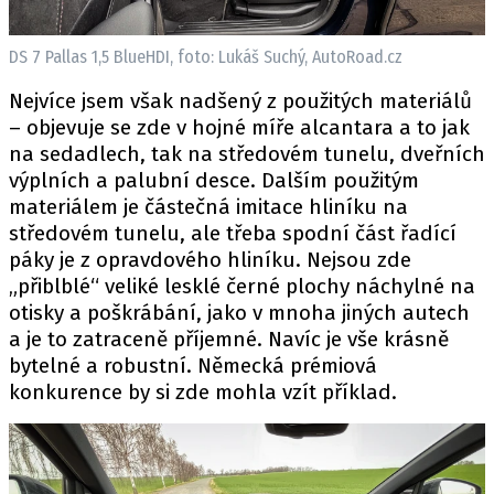
DS 7 Pallas 1,5 BlueHDI, foto: Lukáš Suchý, AutoRoad.cz
Nejvíce jsem však nadšený z použitých materiálů
– objevuje se zde v hojné míře alcantara a to jak
na sedadlech, tak na středovém tunelu, dveřních
výplních a palubní desce. Dalším použitým
materiálem je částečná imitace hliníku na
středovém tunelu, ale třeba spodní část řadící
páky je z opravdového hliníku. Nejsou zde
„přiblblé“ veliké lesklé černé plochy náchylné na
otisky a poškrábání, jako v mnoha jiných autech
a je to zatraceně příjemné. Navíc je vše krásně
bytelné a robustní. Německá prémiová
konkurence by si zde mohla vzít příklad.