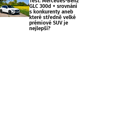
Test: Mercedes-Benz
GLC 300d + srovnání
s konkurenty aneb
které středně velké
prémiové SUV je
nejlepší?