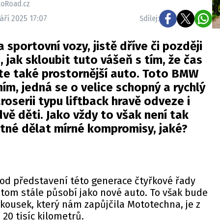
toRoad.cz
září 2025 17:07
Sdílej:
a sportovní vozy, jistě dříve či později
 jak skloubit tuto vášeň s tím, že čas
te také prostornější auto. Toto BMW
ím, jedná se o velice schopný a rychlý
aroserii typu liftback hravě odveze i
dvě děti. Jako vždy to však není tak
utné dělat mírné kompromisy, jaké?
e od představení této generace čtyřkové řady
řitom stále působí jako nové auto. To však bude
 kousek, který nám zapůjčila Mototechna, je z
 20 tisíc kilometrů.