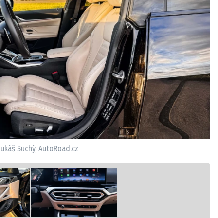
ukáš Suchý, AutoRoad.cz