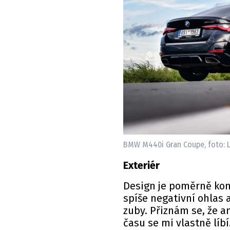
BMW M440i Gran Coupe, foto: L
Exteriér
Design je poměrně kont
spíše negativní ohlas 
zuby. Přiznám se, že 
času se mi vlastně líb