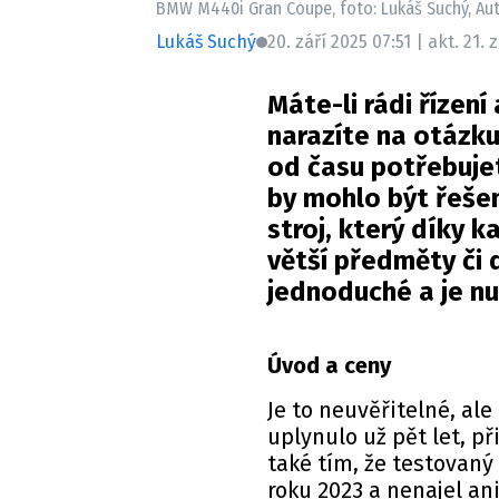
BMW M440i Gran Coupe, foto: Lukáš Suchý, Au
Lukáš Suchý
20. září 2025 07:51 | akt. 21. 
Máte-li rádi řízení 
narazíte na otázku,
od času potřebuje
by mohlo být řešen
stroj, který díky k
větší předměty či 
jednoduché a je n
Úvod a ceny
Je to neuvěřitelné, al
uplynulo už pět let, p
také tím, že testovaný
roku 2023 a nenajel ani