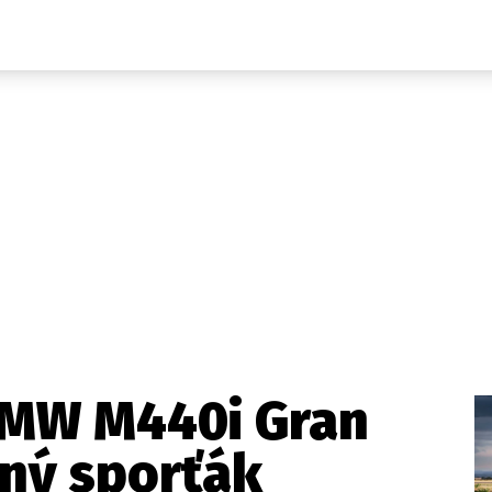
Auta
Elektro
Rally
Motorsport
Testy aut
Novinky ze světa EV
Ostatní
Pit Lane
Novinky
Testy elektromobilů
Tiskovky
Češi v akci
Eko
Trh s elektromobily
Rozhovory
FIA CEZ & Poháry
Spy
Dakar
Mezinárodní scéna
Historie
Z domova
Zajímavosti
Ze světa
Technika
Ekonomika
 BMW M440i Gran
Český trh
nný sporťák
Tuning
Profi