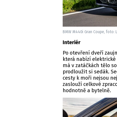
BMW M440i Gran Coupe, foto: L
Interiér
Po otevření dveří zauj
která nabízí elektrick
má v zatáčkách tělo so
prodloužit si sedák. 
cesty k moři nejsou ne
zaslouží celkové zprac
hodnotně a bytelně.