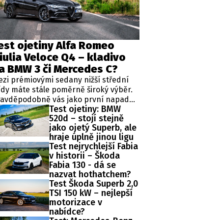
est ojetiny Alfa Romeo
SLEDUJTE NÁS NA
|
iulia Veloce Q4 – kladivo
a BMW 3 či Mercedes C?
zi prémiovými sedany nižší střední
ídy máte stále poměrně široký výběr.
ravděpodobně vás jako první napadne
Test ojetiny: BMW
mecká trojice v podobě BMW řady 3,
520d – stojí stejně
rcedes-Benz třídy C a Audi A4. Jsou to
jako ojetý Superb, ale
vělá auta, která nabídnou velmi dobré
hraje úplně jinou ligu
racování, technologie i komfort, ale u
Test nejrychlejší Fabia
žných motorizací často postrádají
v historii – Škoda
dnu důležitou věc – emoce. Pokud ale
Fabia 130 - dá se
edáte auto, které nebude jen
nazvat hothatchem?
erfektním dopravním prostředkem,
Test Škoda Superb 2,0
e při každém nastartování vám
TSI 150 kW – nejlepší
kouzlí úsměv na tváři, možná by vás
motorizace v
la zajímat Alfa Romeo Giulia.
nabídce?