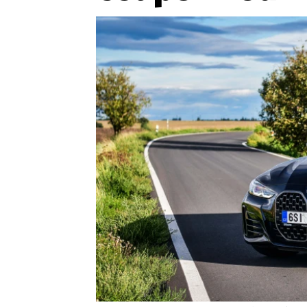
Etický kodex
Kontakt
V
Provozovatelem serveru 