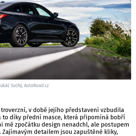
ukáš Suchý, AutoRoad.cz
roverzní, v době jejího představení vzbudila
a to díky přední masce, která připomíná bobří
ani mě zpočátku design nenadchl, ale postupem
í. Zajímavým detailem jsou zapuštěné kliky,