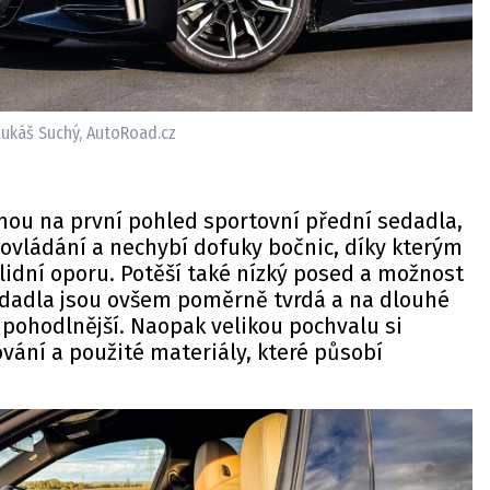
ukáš Suchý, AutoRoad.cz
mou na první pohled sportovní přední sedadla,
é ovládání a nechybí dofuky bočnic, díky kterým
lidní oporu. Potěší také nízký posed a možnost
Sedadla jsou ovšem poměrně tvrdá a na dlouhé
jpohodlnější. Naopak velikou pochvalu si
ování a použité materiály, které působí