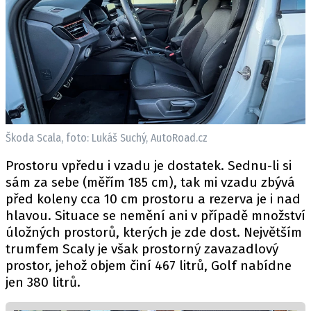
Škoda Scala, foto: Lukáš Suchý, AutoRoad.cz
Prostoru vpředu i vzadu je dostatek. Sednu-li si
sám za sebe (měřím 185 cm), tak mi vzadu zbývá
před koleny cca 10 cm prostoru a rezerva je i nad
hlavou. Situace se nemění ani v případě množství
úložných prostorů, kterých je zde dost. Největším
trumfem Scaly je však prostorný zavazadlový
prostor, jehož objem činí 467 litrů, Golf nabídne
jen 380 litrů.