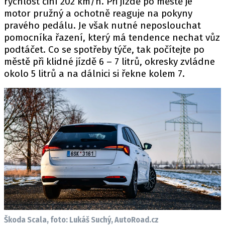
rychlost činí 202 km/h. Při jízdě po městě je
motor pružný a ochotně reaguje na pokyny
pravého pedálu. Je však nutné neposlouchat
pomocníka řazení, který má tendence nechat vůz
podtáčet. Co se spotřeby týče, tak počítejte po
městě při klidné jízdě 6 – 7 litrů, okresky zvládne
okolo 5 litrů a na dálnici si řekne kolem 7.
Škoda Scala, foto: Lukáš Suchý, AutoRoad.cz