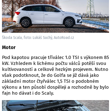
Škoda Scala, foto: Lukáš Suchý, AutoRoad.cz
Motor
Pod kapotou pracuje tříválec 1.0 TSI s výkonem 85
kW. Vzhledem k lichému počtu válců potěší svou
kultivovaností a celkově hezkým projevem. Nutno
však podotknout, že do Golfa se již dává jako
základní motor čtyřválec 1,5 TSI o podobném
výkonu a ten působí dospěleji a rozhodně by bylo
fajn ho dávat i do Scaly.