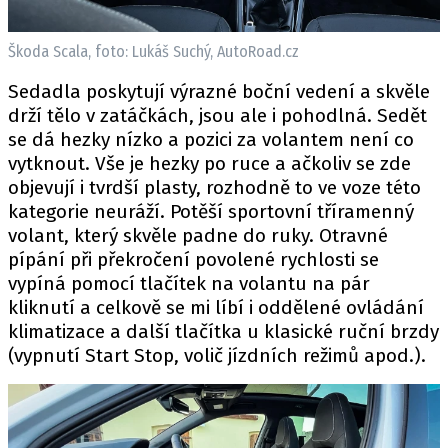
Škoda Scala, foto: Lukáš Suchý, AutoRoad.cz
Sedadla poskytují výrazné boční vedení a skvěle
drží tělo v zatáčkách, jsou ale i pohodlná. Sedět
se dá hezky nízko a pozici za volantem není co
vytknout. Vše je hezky po ruce a ačkoliv se zde
objevují i tvrdší plasty, rozhodně to ve voze této
kategorie neuráží. Potěší sportovní tříramenný
volant, který skvěle padne do ruky. Otravné
pípání při překročení povolené rychlosti se
vypíná pomocí tlačítek na volantu na pár
kliknutí a celkově se mi líbí i oddělené ovládání
klimatizace a další tlačítka u klasické ruční brzdy
(vypnutí Start Stop, volič jízdních režimů apod.).