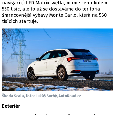
navigaci či LED Matrix světla, máme cenu kolem
550 tisíc, ale to už se dostáváme do teritoria
šmrncovnější výbavy Monte Carlo, která na 560
tisících startuje.
Škoda Scala, foto: Lukáš Suchý, AutoRoad.cz
Exteriér