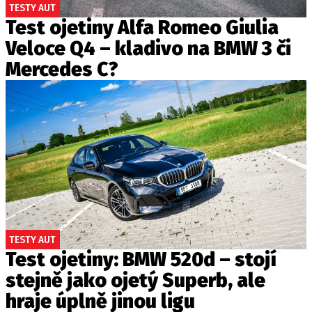
TESTY AUT
Test ojetiny Alfa Romeo Giulia
Veloce Q4 – kladivo na BMW 3 či
Mercedes C?
TESTY AUT
Test ojetiny: BMW 520d – stojí
stejně jako ojetý Superb, ale
hraje úplně jinou ligu