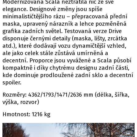
Modernizovaná Scala neztratila nic ze své
elegance. Designové změny jsou spíše
minimalističtějšího rázu – přepracovaná přední
maska, upravený nárazník a lehce pozměněná
grafika zadních světel. Testovaná verze Drive
disponuje černými detaily (maska, lišty, zrcátka
atd.), které dodávají vozu dynamičtější vzhled,
ale jako celek stále zůstává umírněná a
decentní. Proporce jsou vyvážené a Scala působí
kompaktně i díky chytrému designu zadní části,
kde dominuje prodloužené zadní sklo a decentní
spoiler.
Rozměry: 4362/1793/1471/2636 mm (délka, šířka,
výška, rozvor)
Hmotnost: 1216 kg