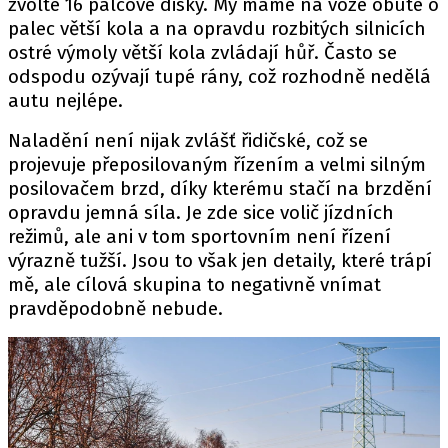
zvolte 16 palcové disky. My máme na voze obuté o
palec větší kola a na opravdu rozbitých silnicích
ostré výmoly větší kola zvládají hůř. Často se
odspodu ozývají tupé rány, což rozhodně nedělá
autu nejlépe.
Naladění není nijak zvlášť řidičské, což se
projevuje přeposilovaným řízením a velmi silným
posilovačem brzd, díky kterému stačí na brzdění
opravdu jemná síla. Je zde sice volič jízdních
režimů, ale ani v tom sportovním není řízení
výrazně tužší. Jsou to však jen detaily, které trápí
mě, ale cílová skupina to negativně vnímat
pravděpodobně nebude.