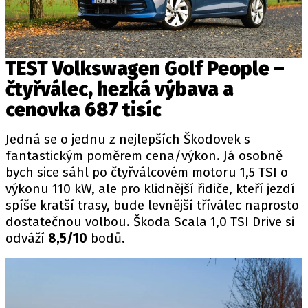
TEST Volkswagen Golf People –
čtyřválec, hezká výbava a
cenovka 687 tisíc
Jedná se o jednu z nejlepších Škodovek s
fantastickým poměrem cena/výkon. Já osobně
bych sice sáhl po čtyřválcovém motoru 1,5 TSI o
výkonu 110 kW, ale pro klidnější řidiče, kteří jezdí
spíše kratší trasy, bude levnější tříválec naprosto
dostatečnou volbou. Škoda Scala 1,0 TSI Drive si
odváží
8,5/10
bodů.