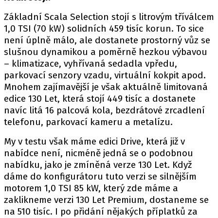
Základní Scala Selection stojí s litrovým tříválcem
1,0 TSI (70 kW) solidních 459 tisíc korun. To sice
Provozovatelem serveru autoroad.cz je
není úplně málo, ale dostanete prostorný vůz se
INCORP MEDIA GROUP s.r.o., IČ: 118 23 054
slušnou dynamikou a poměrně hezkou výbavou
– klimatizace, vyhřívaná sedadla vpředu,
parkovací senzory vzadu, virtuální kokpit apod.
Mnohem zajímavější je však aktuálně limitovaná
edice 130 Let, která stojí 449 tisíc a dostanete
navíc litá 16 palcová kola, bezdrátové zrcadlení
telefonu, parkovací kameru a metalízu.
My v testu však máme edici Drive, která již v
nabídce není, nicméně jedná se o podobnou
nabídku, jako je zmíněná verze 130 Let. Když
dáme do konfigurátoru tuto verzi se silnějším
motorem 1,0 TSI 85 kW, který zde máme a
zaklikneme verzi 130 Let Premium, dostaneme se
na 510 tisíc. I po přidání nějakých příplatků za