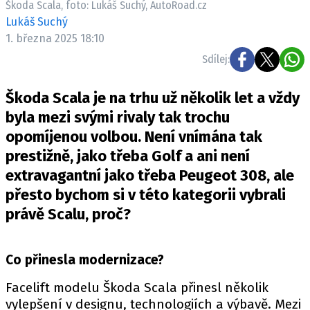
Škoda Scala, foto: Lukáš Suchý, AutoRoad.cz
ELEKTRO
Lukáš Suchý
1. března 2025 18:10
NOVINKY ZE SVĚTA EV
Sdílej:
TESTY ELEKTROMOBILŮ
TRH S ELEKTROMOBILY
Škoda Scala je na trhu už několik let a vždy
RALLY
byla mezi svými rivaly tak trochu
opomíjenou volbou. Není vnímána tak
OSTATNÍ
prestižně, jako třeba Golf a ani není
TISKOVKY
extravagantní jako třeba Peugeot 308, ale
ROZHOVORY
přesto bychom si v této kategorii vybrali
DAKAR
právě Scalu, proč?
Z DOMOVA
ZE SVĚTA
Co přinesla modernizace?
MOTORSPORT
Facelift modelu Škoda Scala přinesl několik
vylepšení v designu, technologiích a výbavě. Mezi