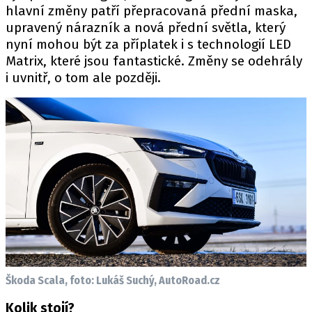
PIT LANE
hlavní změny patří přepracovaná přední maska,
ČEŠI V AKCI
upravený nárazník a nová přední světla, který
nyní mohou být za příplatek i s technologií LED
FIA CEZ & POHÁRY
Matrix, které jsou fantastické. Změny se odehrály
MEZINÁRODNÍ SCÉNA
i uvnitř, o tom ale později.
SLEDUJTE NÁS NA
|
Máte příběh, fotku nebo video?
Pošlete e-mail na autoroad.cz
ETICKÝ KODEX
KONTAKT
VYDAVATEL
Škoda Scala, foto: Lukáš Suchý, AutoRoad.cz
INZERCE
OSOBNÍ ÚDAJE / COOKIES
Kolik stojí?