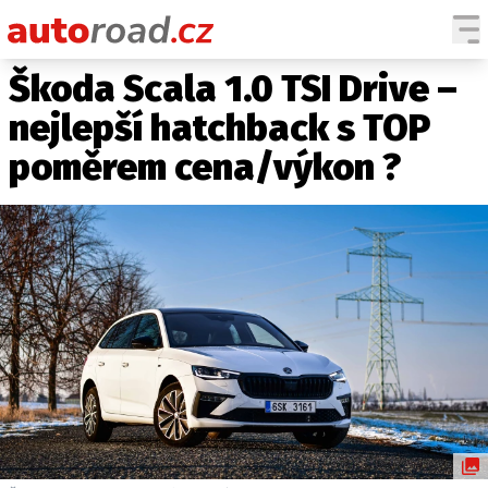
Škoda Scala 1.0 TSI Drive –
AUTA
nejlepší hatchback s TOP
TESTY AUT
poměrem cena/výkon ?
NOVINKY
EKO
SPY
HISTORIE
ZAJÍMAVOSTI
TECHNIKA
EKONOMIKA
ČESKÝ TRH
TUNING
PROFI