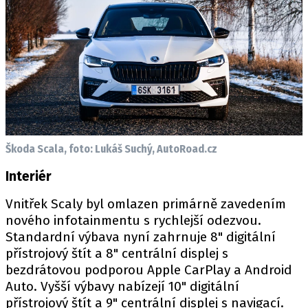
Škoda Scala, foto: Lukáš Suchý, AutoRoad.cz
Interiér
Vnitřek Scaly byl omlazen primárně zavedením
nového infotainmentu s rychlejší odezvou.
Standardní výbava nyní zahrnuje 8" digitální
přístrojový štít a 8" centrální displej s
bezdrátovou podporou Apple CarPlay a Android
Auto. Vyšší výbavy nabízejí 10" digitální
přístrojový štít a 9" centrální displej s navigací.