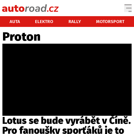
AUTA
AUTA
ELEKTRO
RALLY
MOTORSPORT
Proton
TESTY AUT
NOVINKY
EKO
SPY
HISTORIE
ZAJÍMAVOSTI
TECHNIKA
EKONOMIKA
ČESKÝ TRH
TUNING
Lotus se bude vyrábět v Číně.
PROFI
Pro fanoušky sporťáků je to