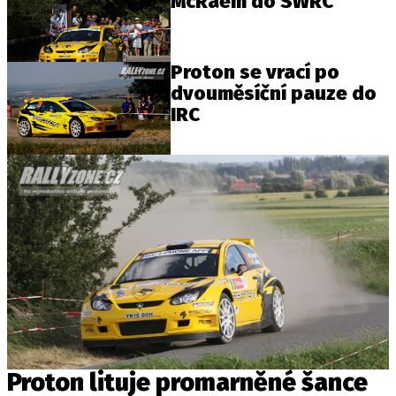
McRaem do SWRC
Proton se vrací po
dvouměsíční pauze do
IRC
Proton lituje promarněné šance