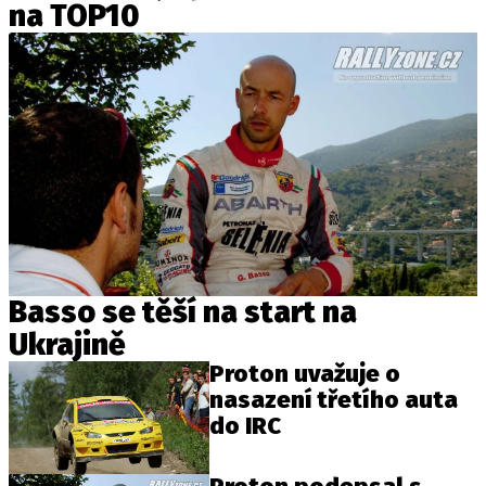
na TOP10
Basso se těší na start na
Ukrajině
Proton uvažuje o
nasazení třetího auta
do IRC