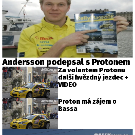
Andersson podepsal s Protonem
Za volantem Protonu
další hvězdný jezdec +
VIDEO
Proton má zájem o
Bassa