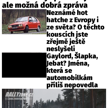
ale možná dobrá zpráva
ELEKTRO
Neznámé hot
NOVINKY ZE SVĚTA EV
hatche z Evropy i
TESTY ELEKTROMOBILŮ
ze světa? O těchto
TRH S ELEKTROMOBILY
kouscích jste
RALLY
zřejmě ještě
neslyšeli
OSTATNÍ
Gaylord, Šlapka,
TISKOVKY
Jebat? Jména,
ROZHOVORY
která se
DAKAR
automobilkám
Z DOMOVA
příliš nepovedla
ZE SVĚTA
MOTORSPORT