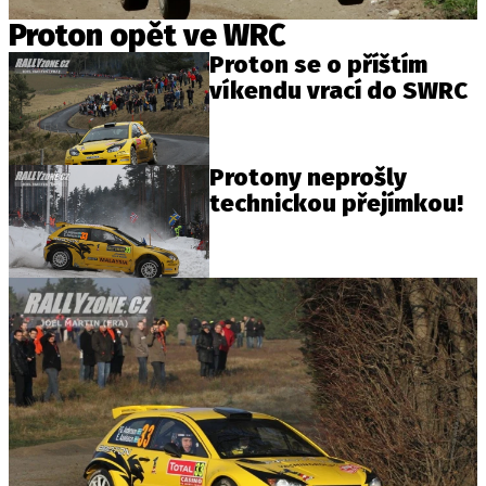
Proton opět ve WRC
Proton se o příštím
Provozovatelem serveru autoroad.cz je
víkendu vrací do SWRC
INCORP MEDIA GROUP s.r.o., IČ: 118 23 054
Protony neprošly
technickou přejímkou!