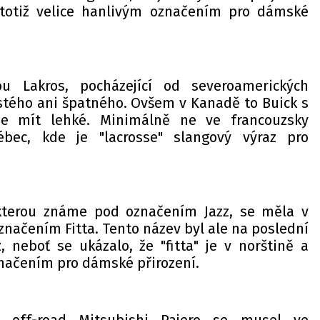
 totiž velice hanlivým označením pro dámské
ou Lakros, pocházející od severoamerických
ostého ani špatného. Ovšem v Kanadě to Buick s
e mít lehké. Minimálně ne ve francouzsky
ébec, kde je "lacrosse" slangový výraz pro
kterou známe pod označením Jazz, se měla v
načením Fitta. Tento název byl ale na poslední
, neboť se ukázalo, že "fitta" je v norštině a
načením pro dámské přirození.