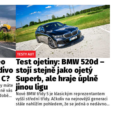
TESTY AUT
eo
Test ojetiny: BMW 520d –
divo
stojí stejně jako ojetý
 C?
Superb, ale hraje úplně
jinou ligu
dy máte
bně vás
Nové BMW třídy 5 je klasickým reprezentantem
odobě
vyšší střední třídy. Ačkoliv na nejnovější generaci
 A4.
stále nahlížím pohledem, že se jedná o nedávno
 dobré
představenou novinku, čas neúprosně letí a od
běžných