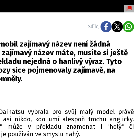
Sdílej:
mobil zajímavý název není žádná
 zajímavý název máte, musíte si ještě
ekladu nejedná o hanlivý výraz. Tyto
ozy sice pojmenovaly zajímavě, na
omněly.
Daihatsu vybrala pro svůj malý model právě
asi nikdo, kdo umí alespoň trochu anglicky.
ed" může v překladu znamenat i "holý" či
i je používán ve smyslu nahý.