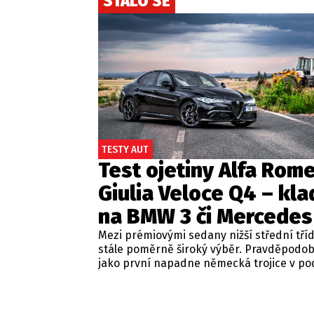
STALO SE
TESTY AUT
Test ojetiny Alfa Rom
Giulia Veloce Q4 – kla
na BMW 3 či Mercedes
Mezi prémiovými sedany nižší střední tří
stále poměrně široký výběr. Pravděpodo
jako první napadne německá trojice v p
BMW řady 3, Mercedes-Benz třídy C a Audi
Jsou to skvělá auta, která nabídnou velmi
zpracování, technologie i komfort, ale u 