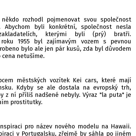
 někdo rozhodl pojmenovat svou společnost
y. Abychom byli konkrétní, společnost nesla
ladatelích, kterými byli (prý) bratři.
z roku 1955 byl zajímavým vozem s pevnou
yrobeno bylo ale jen pár kusů, zda byl důvodem
 cena netušíme.
cem městských vozítek Kei cars, které mají
nsku. Kdyby se ale dostala na evropský trh,
y z ní příliš nadšené nebyly. Výraz "la puta" je
ím prostitutky.
inspiraci pro název nového modelu na Hawaii.
piraci v Portugalsku, zřejmě by sáhla po jiném