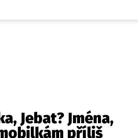
Auta
Elektro
Rally
Motorsport
Testy aut
Novinky ze světa EV
Ostatní
Pit Lane
Novinky
Testy elektromobilů
Tiskovky
Češi v akci
Eko
Trh s elektromobily
Rozhovory
FIA CEZ & Poháry
Spy
Dakar
Mezinárodní scéna
Historie
Z domova
Zajímavosti
Ze světa
Technika
Ekonomika
ka, Jebat? Jména,
Český trh
mobilkám příliš
Tuning
Profi