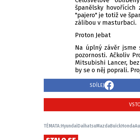
Celosvětově oblíben
španělsky hovořících
"pajero" je totiž ve š
zálibou v masturbaci.
Proton Jebat
Na úplný závěr jsme s
pozornosti. Ačkoliv Pr
Mitsubishi Lancer, bez
by se o něj poprali. Pr
SDÍLEJ
VSTO
TÉMATA:
Hyundai
Daihatsu
Mazda
Buick
Honda
Au