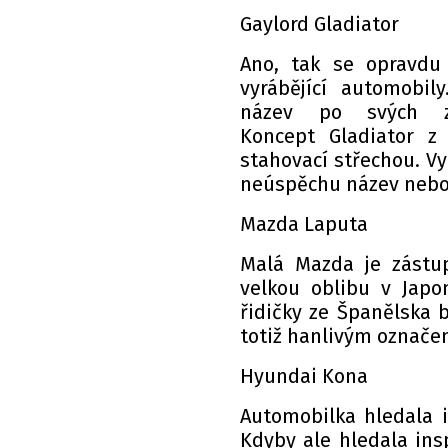
Gaylord Gladiator
Ano, tak se opravdu
vyrábějící automobil
název po svých zak
Koncept Gladiator 
stahovací střechou. V
neúspěchu název nebo
Mazda Laputa
Malá Mazda je zástup
velkou oblibu v Japo
řidičky ze Španělska b
totiž hanlivým označen
Hyundai Kona
Automobilka hledala 
Kdyby ale hledala ins