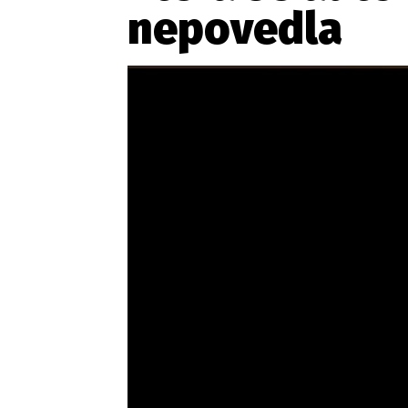
nepovedla
Etický kodex
Kontakt
V
Provozovatelem serveru 