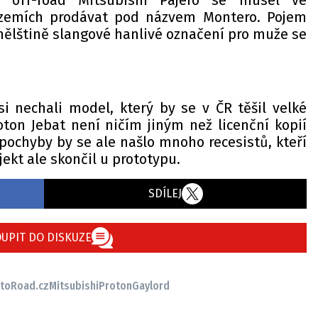
ý off-road Mitsubishi Pajero se musel ve
 zemích prodávat pod názvem Montero. Pojem
panělštině slangové hanlivé označení pro muže se
i nechali model, který by se v ČR těšil velké
oton Jebat není ničím jiným než licenční kopií
pochyby by se ale našlo mnoho recesistů, kteří
ojekt ale skončil u prototypu.
SDÍLEJ
UPIT DO DISKUZE
toRoad.cz
Mitsubishi
Proton
Gaylord