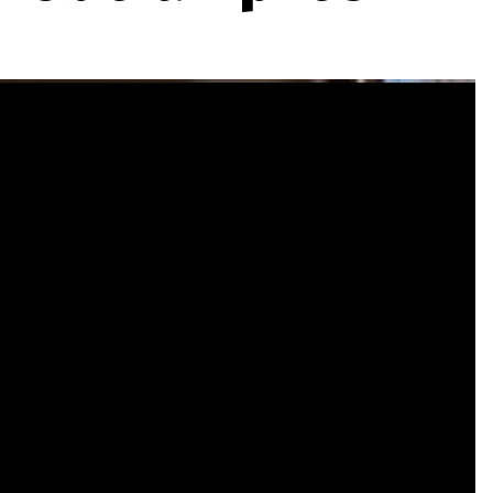
ydavatel
Inzerce
Osobní údaje / Cookies
autoroad.cz je INCORP MEDIA GROUP s.r.o., IČ: 118 23 054