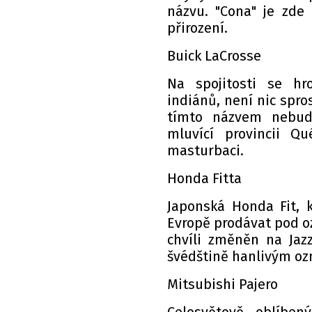
názvu. "Cona" je zde
přirození.
Buick LaCrosse
Na spojitosti se hr
indiánů, není nic spr
tímto názvem nebud
mluvící provincii Qu
masturbaci.
Honda Fitta
Japonská Honda Fit, 
Evropě prodávat pod oz
chvíli změněn na Jazz
švédštině hanlivým oz
Mitsubishi Pajero