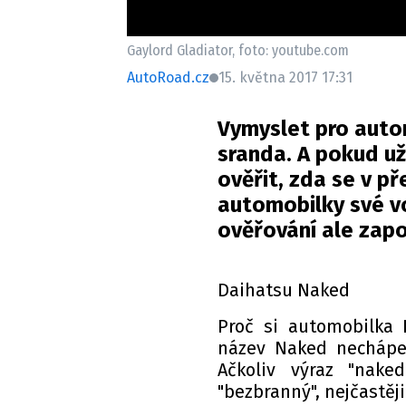
Gaylord Gladiator, foto: youtube.com
AutoRoad.cz
15. května 2017 17:31
Vymyslet pro auto
sranda. A pokud už
ověřit, zda se v př
automobilky své v
ověřování ale zap
Daihatsu Naked
Proč si automobilka 
název Naked nechápe 
Ačkoliv výraz "nak
"bezbranný", nejčastěj