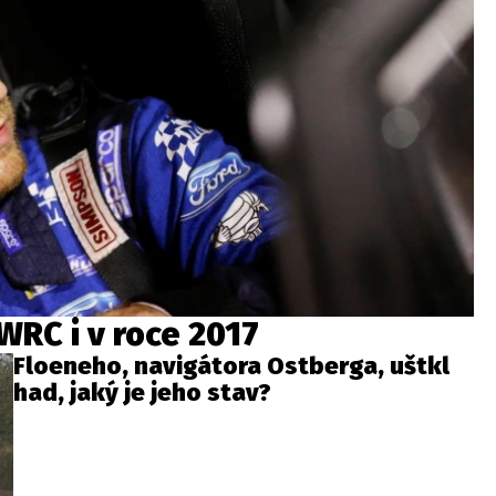
WRC i v roce 2017
Floeneho, navigátora Ostberga, uštkl
had, jaký je jeho stav?