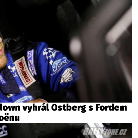
down vyhrál Ostberg s Fordem
roënu