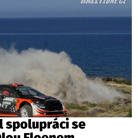
ydavatel
Inzerce
Osobní údaje / Cookies
autoroad.cz je INCORP MEDIA GROUP s.r.o., IČ: 118 23 054
 spolupráci se
Olou Floenem