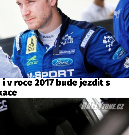
i v roce 2017 bude jezdit s
kace