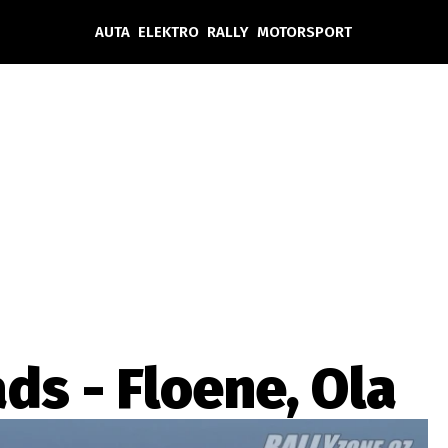
AUTA
ELEKTRO
RALLY
MOTORSPORT
Auta
Elektro
Rally
Motorsport
Testy aut
Novinky ze světa EV
Ostatní
Pit Lane
Novinky
Testy elektromobilů
Tiskovky
Češi v akci
Eko
Trh s elektromobily
Rozhovory
FIA CEZ & Poháry
Spy
Dakar
Mezinárodní scéna
Historie
Z domova
Zajímavosti
Ze světa
Technika
Ekonomika
ds - Floene, Ola
Český trh
Tuning
Profi