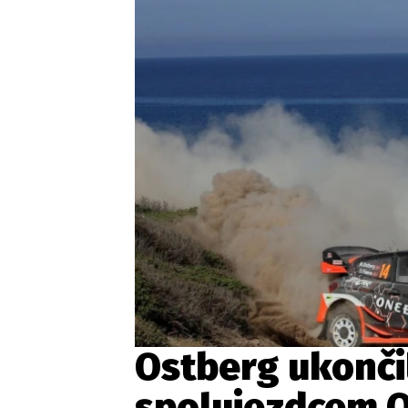
Etický kodex
Kontakt
V
Provozovatelem serveru 
Ostberg ukončil
spolujezdcem 