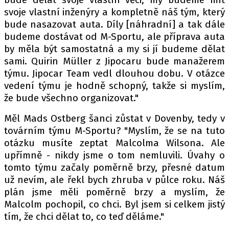
svoje vlastní inženýry a kompletně náš tým, který
bude nasazovat auta. Díly [náhradní] a tak dále
budeme dostávat od M-Sportu, ale příprava auta
by měla být samostatná a my si jí budeme dělat
sami. Quirin Müller z Jipocaru bude manažerem
týmu. Jipocar Team vedl dlouhou dobu. V otázce
vedení týmu je hodně schopný, takže si myslím,
že bude všechno organizovat."
Měl Mads Ostberg šanci zůstat v Dovenby, tedy v
továrním týmu M-Sportu? "Myslím, že se na tuto
otázku musíte zeptat Malcolma Wilsona. Ale
upřímně - nikdy jsme o tom nemluvili. Úvahy o
tomto týmu začaly poměrně brzy, přesné datum
už nevím, ale řekl bych zhruba v půlce roku. Náš
plán jsme měli poměrně brzy a myslím, že
Malcolm pochopil, co chci. Byl jsem si celkem jistý
tím, že chci dělat to, co teď děláme."