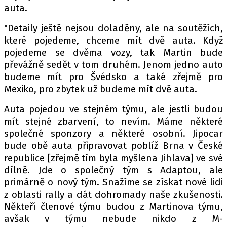
auta.
"Detaily ještě nejsou doladěny, ale na soutěžích,
Provozovatelem serveru autoroad.cz je
které pojedeme, chceme mít dvě auta. Když
INCORP MEDIA GROUP s.r.o., IČ: 118 23 054
pojedeme se dvěma vozy, tak Martin bude
převážně sedět v tom druhém. Jenom jedno auto
budeme mít pro Švédsko a také zřejmě pro
Mexiko, pro zbytek už budeme mít dvě auta.
Auta pojedou ve stejném týmu, ale jestli budou
mít stejné zbarvení, to nevím. Máme některé
společné sponzory a některé osobní. Jipocar
bude obě auta připravovat poblíž Brna v České
republice [zřejmě tím byla myšlena Jihlava] ve své
dílně. Jde o společný tým s Adaptou, ale
primárně o nový tým. Snažíme se získat nové lidi
z oblasti rally a dát dohromady naše zkušenosti.
Někteří členové týmu budou z Martinova týmu,
avšak v týmu nebude nikdo z M-