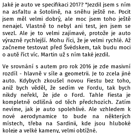
Jaké je auto ve specifikaci 2017? "Jezdil jsem s ním
na asfaltu a šotolině, na sněhu ještě ne. Pocit
jsem měl velmi dobrý, ale moc jsem toho ještě
nenajel. Vlastně to nebyl ani test, jen jsem se
svezl. Ale je to velmi zajímavé, protože je auto
výrazně rychlejší. Mohu říci, že je velmi rychlé. Až
začneme testovat před Švédskem, tak budu moci
o autě říct víc. Martin už s ním také jezdil.
Ve srovnání s autem pro rok 2016 je zde masivní
rozdíl - hlavně v síle a geometrii. Je to zcela jiné
auto. Kdybych zkoušel novou Fiestu bez toho,
aniž bych věděl, že sedím ve Fordu, tak bych
nikdy neřekl, že jde o Ford. Tahle Fiesta je
kompletně odlišná od těch předchozích. Zatím
nevíme, jak je auto spolehlivé. Ale vzhledem k
nové aerodynamice to bude na některých
místech, třeba na Sardinii, kde jsou hluboké
koleje a velké kameny, velmi obtížné.