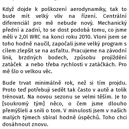
Když dojde k poškození aerodynamiky, tak to
bude mít velký vliv na řízení. Centrální
diferenciál pro mě nebude nový. Mechanický
přední a zadní, to se dost podobá tomu, co jsme
měli v 2,0l WRC na konci roku 2010. Vloni jsem se
toho hodně naučil, započali jsme velký program s
cílem zlepšit se na asfaltu. Pracujeme na závodní
linii, brzdných bodech, způsobu projíždění
zatáček a nebo třeba rychlosti v zatáčkách. Pro
mě šlo o velkou věc.
Bude trvat minimálně rok, než si tím projdu.
Proto teď potřebuji sedět tak často v autě a tolik
trénovat. Na novou sezonu se velmi těším. Je to
[soukromý tým] něco, o čem jsme dlouho
přemýšleli a snili o tom. V minulosti jsem v našich
malých týmech sbíral hodně úspěchů. Toho chci
dosáhnout znovu.