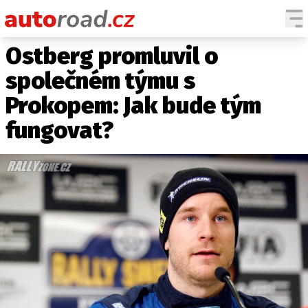
Ostberg promluvil o
AUTA
společném týmu s
TESTY AUT
Prokopem: Jak bude tým
NOVINKY
fungovat?
EKO
SPY
HISTORIE
ZAJÍMAVOSTI
TECHNIKA
EKONOMIKA
ČESKÝ TRH
TUNING
PROFI