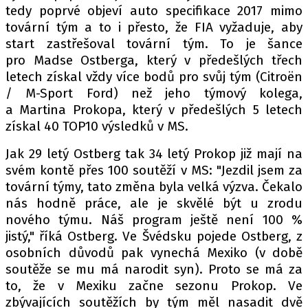
PIT LANE
tedy poprvé objeví auto specifikace 2017 mimo
ČEŠI V AKCI
tovární tým a to i přesto, že FIA vyžaduje, aby
start zastřešoval tovární tým. To je šance
FIA CEZ & POHÁRY
pro Madse Ostberga, který v předešlých třech
MEZINÁRODNÍ SCÉNA
letech získal vždy více bodů pro svůj tým (Citroën
/ M-Sport Ford) než jeho týmový kolega,
SLEDUJTE NÁS NA
|
a Martina Prokopa, který v předešlých 5 letech
získal 40 TOP10 výsledků v MS.
Máte příběh, fotku nebo video?
Jak 29 letý Ostberg tak 34 letý Prokop již mají na
svém kontě přes 100 soutěží v MS: "Jezdil jsem za
Pošlete e-mail na autoroad.cz
tovární týmy, tato změna byla velká výzva. Čekalo
nás hodně práce, ale je skvělé být u zrodu
ETICKÝ KODEX
nového týmu. Náš program ještě není 100 %
jistý," říká Ostberg. Ve Švédsku pojede Ostberg, z
KONTAKT
osobních důvodů pak vynechá Mexiko (v době
VYDAVATEL
soutěže se mu má narodit syn). Proto se má za
INZERCE
to, že v Mexiku začne sezonu Prokop. Ve
OSOBNÍ ÚDAJE / COOKIES
zbývajících soutěžích by tým měl nasadit dvě