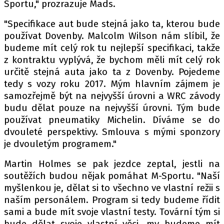
Sportu," prozrazuje Mads.
"Specifikace aut bude stejná jako ta, kterou bude
používat Dovenby. Malcolm Wilson nám slíbil, že
budeme mít celý rok tu nejlepší specifikaci, takže
z kontraktu vyplývá, že bychom měli mít celý rok
určitě stejná auta jako ta z Dovenby. Pojedeme
tedy s vozy roku 2017. Mým hlavním zájmem je
samozřejmě být na nejvyšší úrovni a WRC závody
budu dělat pouze na nejvyšší úrovni. Tým bude
používat pneumatiky Michelin. Díváme se do
dvouleté perspektivy. Smlouva s mými sponzory
je dvouletým programem."
Martin Holmes se pak jezdce zeptal, jestli na
soutěžích budou nějak pomáhat M-Sportu. "Naší
myšlenkou je, dělat si to všechno ve vlastní režii s
naším personálem. Program si tedy budeme řídit
sami a bude mít svoje vlastní testy. Tovární tým si
bude dělat svoje vlastní věci, my budeme mít