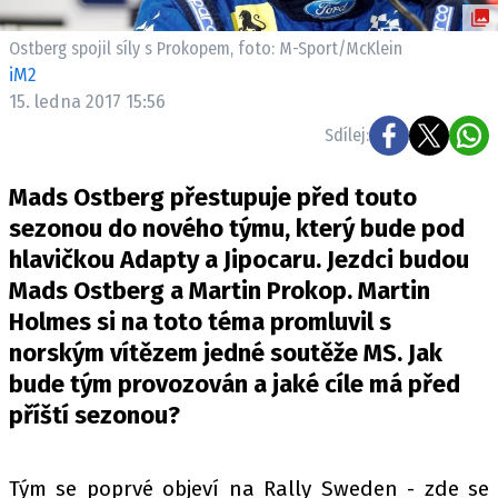
ELEKTRO
Ostberg spojil síly s Prokopem, foto: M-Sport/McKlein
NOVINKY ZE SVĚTA EV
iM2
15. ledna 2017 15:56
TESTY ELEKTROMOBILŮ
TRH S ELEKTROMOBILY
Sdílej:
RALLY
Mads Ostberg přestupuje před touto
sezonou do nového týmu, který bude pod
OSTATNÍ
hlavičkou Adapty a Jipocaru. Jezdci budou
TISKOVKY
Mads Ostberg a Martin Prokop. Martin
ROZHOVORY
Holmes si na toto téma promluvil s
DAKAR
norským vítězem jedné soutěže MS. Jak
Z DOMOVA
bude tým provozován a jaké cíle má před
ZE SVĚTA
příští sezonou?
MOTORSPORT
Tým se poprvé objeví na Rally Sweden - zde se