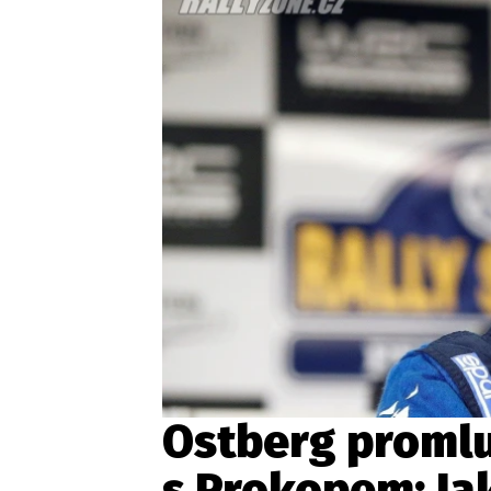
Etický kodex
Kontakt
V
Provozovatelem serveru 
Ostberg promlu
s Prokopem: Ja