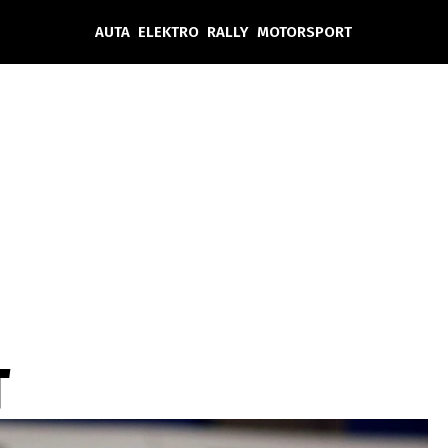
AUTA
ELEKTRO
RALLY
MOTORSPORT
Auta
Elektro
Rally
Motorsport
Testy aut
Novinky ze světa EV
Ostatní
Pit Lane
Novinky
Testy elektromobilů
Tiskovky
Češi v akci
Eko
Trh s elektromobily
Rozhovory
FIA CEZ & Poháry
Spy
Dakar
Mezinárodní scéna
Historie
Z domova
Zajímavosti
Ze světa
Technika
Ekonomika
T
Český trh
Tuning
Profi