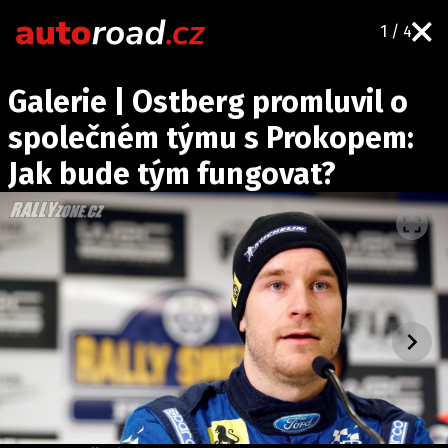
1 / 4
AUTA
Galerie | Ostberg promluvil o
TESTY AUT
společném týmu s Prokopem:
NOVINKY
Jak bude tým fungovat?
EKO
SPY
HISTORIE
ZAJÍMAVOSTI
TECHNIKA
EKONOMIKA
ČESKÝ TRH
TUNING
PROFI