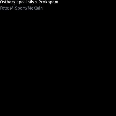
Ostberg spojil síly s Prokopem
ELEKTRO
Foto: M-Sport/McKlein
NOVINKY ZE SVĚTA EV
TESTY ELEKTROMOBILŮ
TRH S ELEKTROMOBILY
RALLY
OSTATNÍ
TISKOVKY
ROZHOVORY
DAKAR
Z DOMOVA
ZE SVĚTA
MOTORSPORT