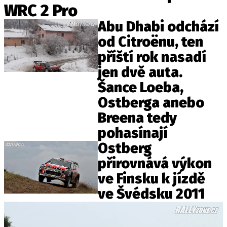
WRC 2 Pro
ELEKTRO
Abu Dhabi odchází
NOVINKY ZE SVĚTA EV
od Citroënu, ten
TESTY ELEKTROMOBILŮ
příští rok nasadí
TRH S ELEKTROMOBILY
jen dvě auta.
RALLY
Šance Loeba,
Ostberga anebo
OSTATNÍ
Breena tedy
TISKOVKY
pohasínají
ROZHOVORY
Ostberg
DAKAR
přirovnává výkon
Z DOMOVA
ve Finsku k jízdě
ZE SVĚTA
ve Švédsku 2011
MOTORSPORT