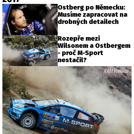
Ostberg po Německu:
Musíme zapracovat na
drobných detailech
Rozepře mezi
Wilsonem a Ostbergem
- proč M-Sport
nestačil?