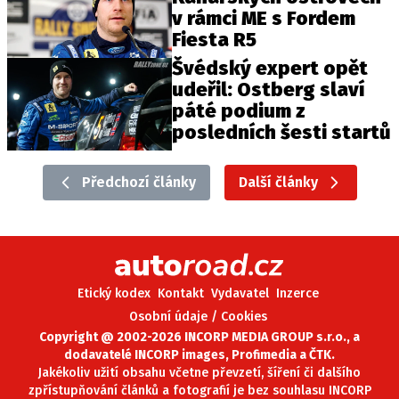
v rámci ME s Fordem
Fiesta R5
Švédský expert opět
udeřil: Ostberg slaví
páté podium z
posledních šesti startů
Předchozí články
Další články
Etický kodex
Kontakt
Vydavatel
Inzerce
Osobní údaje / Cookies
Copyright @ 2002-2026 INCORP MEDIA GROUP s.r.o., a
dodavatelé INCORP images, Profimedia a ČTK.
Jakékoliv užití obsahu včetne převzetí, šíření či dalšího
zpřístupňování článků a fotografií je bez souhlasu INCORP