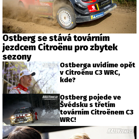
Provozovatelem serveru autoroad.cz je
INCORP MEDIA GROUP s.r.o., IČ: 118 23 054
Ostberg se stává továrním
jezdcem Citroënu pro zbytek
sezony
Ostberga uvidíme opět
v Citroënu C3 WRC,
kde?
Ostberg pojede ve
Švédsku s třetím
továrním Citroënem C3
WRC!