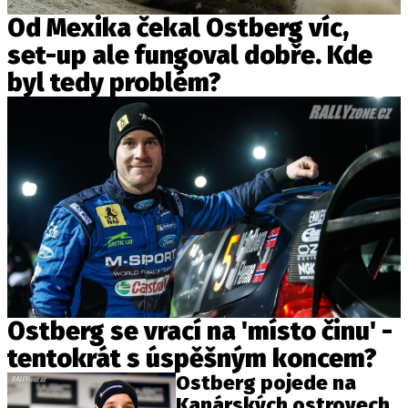
Od Mexika čekal Ostberg víc,
set-up ale fungoval dobře. Kde
byl tedy problém?
Ostberg se vrací na 'místo činu' -
tentokrát s úspěšným koncem?
Ostberg pojede na
Kanárských ostrovech