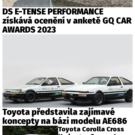
PIT LANE
ČEŠI V AKCI
DS E-TENSE PERFORMANCE
FIA CEZ & POHÁRY
získává ocenění v anketě GQ CAR
MEZINÁRODNÍ SCÉNA
AWARDS 2023
SLEDUJTE NÁS NA
|
Máte příběh, fotku nebo video?
Pošlete e-mail na autoroad.cz
ETICKÝ KODEX
KONTAKT
Toyota představila zajímavé
VYDAVATEL
koncepty na bázi modelu AE686
INZERCE
Toyota Corolla Cross
OSOBNÍ ÚDAJE / COOKIES