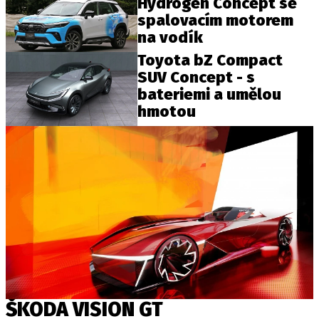
Hydrogen Concept se
spalovacím motorem
na vodík
Provozovatelem serveru autoroad.cz je
Toyota bZ Compact
INCORP MEDIA GROUP s.r.o., IČ: 118 23 054
SUV Concept - s
bateriemi a umělou
hmotou
ŠKODA VISION GT