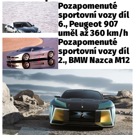
ELEKTRO
Pozapomenuté
sportovní vozy díl
NOVINKY ZE SVĚTA EV
6., Peugeot 907
TESTY ELEKTROMOBILŮ
uměl až 360 km/h
TRH S ELEKTROMOBILY
Pozapomenuté
RALLY
sportovní vozy díl
2., BMW Nazca M12
OSTATNÍ
TISKOVKY
ROZHOVORY
DAKAR
Z DOMOVA
ZE SVĚTA
MOTORSPORT