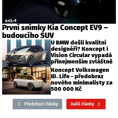
První snímky Kia Concept EV9 –
budoucího SUV
U BMW došli kvalitní
designéři? Koncept i
Vision Circular vypadá
přinejmenším zvláštně
Koncept Volkswagen
ID. Life - předobraz
nového minimalisty za
500 000 Kč
Předchozí články
Další články