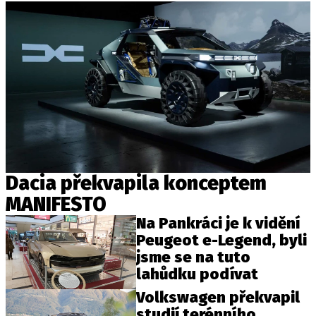
Dacia překvapila konceptem
MANIFESTO
Na Pankráci je k vidění
Peugeot e-Legend, byli
jsme se na tuto
lahůdku podívat
Volkswagen překvapil
studií terénního