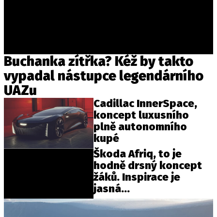
Buchanka zítřka? Kéž by takto
vypadal nástupce legendárního
UAZu
Cadillac InnerSpace,
koncept luxusního
plně autonomního
kupé
Škoda Afriq, to je
hodně drsný koncept
žáků. Inspirace je
jasná...