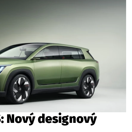
ydavatel
Inzerce
Osobní údaje / Cookies
autoroad.cz je INCORP MEDIA GROUP s.r.o., IČ: 118 23 054
S: Nový designový