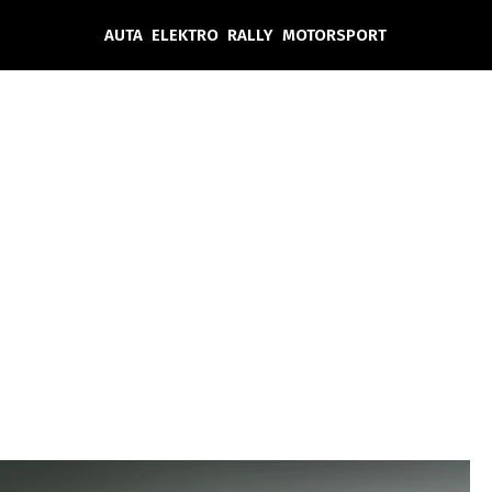
AUTA
ELEKTRO
RALLY
MOTORSPORT
Auta
Elektro
Rally
Motorsport
Testy aut
Novinky ze světa EV
Ostatní
Pit Lane
Novinky
Testy elektromobilů
Tiskovky
Češi v akci
Eko
Trh s elektromobily
Rozhovory
FIA CEZ & Poháry
Spy
Dakar
Mezinárodní scéna
Historie
Z domova
Zajímavosti
Ze světa
Technika
Ekonomika
Český trh
Tuning
Profi