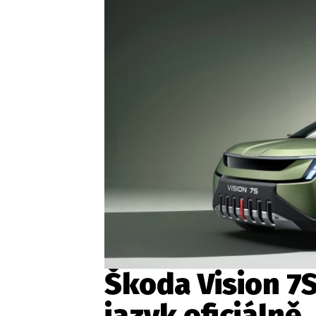
Etický kodex
Kontakt
V
Provozovatelem serveru 
Škoda Vision 7
jazyk oficiálně