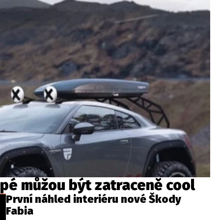
upé můžou být zatraceně cool
První náhled interiéru nové Škody
Fabia