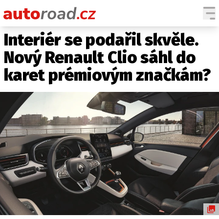
Interiér se podařil skvěle.
AUTA
Nový Renault Clio sáhl do
TESTY AUT
karet prémiovým značkám?
NOVINKY
EKO
SPY
HISTORIE
ZAJÍMAVOSTI
TECHNIKA
EKONOMIKA
ČESKÝ TRH
TUNING
PROFI