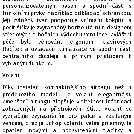
personalizovatelným pásem a spodní částí s
funkčními prvky, například odkládací schránkou.
Její zvlněný tvar podporuje vnímání kokpitu a
pocit šířky je zvýrazněný horizontálním designem
středových a bočních výdechů ventilace. Zvláštní
péče byla věnována ergonomii klavírových
tlačítek a ovladačů klimatizace ve spodní části
centrálního displeje s přímým přístupem k
vybraným funkcím.
Volant
Díky instalaci kompaktnějšího airbagu než u
předchozího modelu je volant elegantnější.
Zmenšení airbagu zlepšuje viditelnost informací
zobrazených na přístrojovém štitu. Volant se
vyznačuje zvýrazněním pro palce a zesíleným
věncem, čímž je úchop volantu velmi příjemný. Je
opatřen novými a podsvícenými tlačítky a