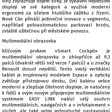
vlny zvýrazňuje dojem šířky. Je vybaven největšími
displeji ve své kategorii a využívá moderní
ergonomii za účelem hlubšího zážitku z řízení.
Nové Clio přináší jedinečné inovace v segmentu,
Provozovatelem serveru autoroad.cz je
například poloautomatickou parkovací brzdu,
INCORP MEDIA GROUP s.r.o., IČ: 118 23 054
zvláště užitečnou při městském provozu.
Multimediální obrazovka
Klíčovým prvkem «Smart Cockpit» je
multimediální obrazovka o úhlopříčce až 9,3
palců (dvakrát větší než verze 7 palců) a u značky
Renault dosud největší. Tento svislý vertikální
tablet je inspirovaný modelem Espace a opticky
zvětšuje přístrojovou desku, činí kabinu velice
moderní a zlepšuje čitelnost displeje. Je natočený
k řidiči a svým novým připojeným multimediálním
systémem EASY LINK nabízí celý souhrn
multimediálních, navigačních a « infotainment »
služeb, ale také velmi jednoduché nastavování