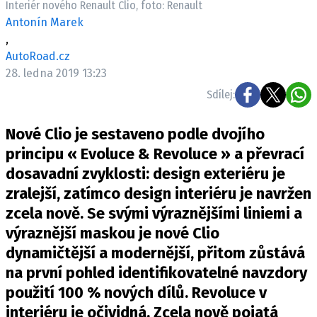
Interiér nového Renault Clio, foto: Renault
ELEKTRO
Antonín Marek
,
NOVINKY ZE SVĚTA EV
AutoRoad.cz
TESTY ELEKTROMOBILŮ
28. ledna 2019 13:23
TRH S ELEKTROMOBILY
Sdílej:
RALLY
Nové Clio je sestaveno podle dvojího
OSTATNÍ
principu « Evoluce & Revoluce » a převrací
TISKOVKY
dosavadní zvyklosti: design exteriéru je
zralejší, zatímco design interiéru je navržen
ROZHOVORY
zcela nově. Se svými výraznějšími liniemi a
DAKAR
výraznější maskou je nové Clio
Z DOMOVA
dynamičtější a modernější, přitom zůstává
ZE SVĚTA
na první pohled identifikovatelné navzdory
MOTORSPORT
použití 100 % nových dílů. Revoluce v
interiéru je očividná. Zcela nově pojatá