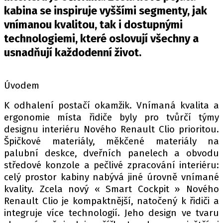
PIT LANE
kabina se inspiruje vyššími segmenty, jak
ČEŠI V AKCI
vnímanou kvalitou, tak i dostupnými
FIA CEZ & POHÁRY
technologiemi, které oslovují všechny a
MEZINÁRODNÍ SCÉNA
usnadňují každodenní život.
SLEDUJTE NÁS NA
|
Úvodem
K odhalení postačí okamžik. Vnímaná kvalita a
Máte příběh, fotku nebo video?
ergonomie místa řidiče byly pro tvůrčí týmy
Pošlete e-mail na autoroad.cz
designu interiéru Nového Renault Clio prioritou.
Špičkové materiály, měkčené materiály na
palubní deskce, dveřních panelech a obvodu
ETICKÝ KODEX
středové konzole a pečlivé zpracování interiéru:
KONTAKT
celý prostor kabiny nabývá jiné úrovně vnímané
VYDAVATEL
kvality. Zcela nový « Smart Cockpit » Nového
Renault Clio je kompaktnější, natočený k řidiči a
INZERCE
integruje více technologií. Jeho design ve tvaru
OSOBNÍ ÚDAJE / COOKIES