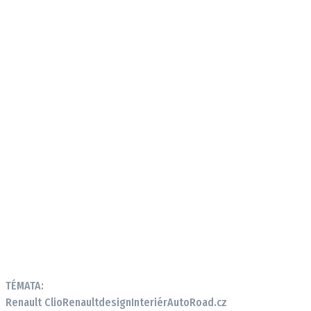
TÉMATA:
Renault Clio
Renault
design
Interiér
AutoRoad.cz