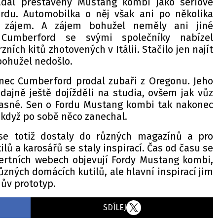
adal přestavěný Mustang kombi jako sériové
ordu. Automobilka o něj však ani po několika
a zájem. A zájem bohužel neměly ani jiné
 Cumberford se svými společníky nabízel
ích kitů zhotovených v Itálii. Stačilo jen najít
 bohužel nedošlo.
nec Cumberford prodal zubaři z Oregonu. Jeho
ajně ještě dojížděli na studia, ovšem jak vůz
jasné. Sen o Fordu Mustang kombi tak nakonec
 když po sobě něco zanechal.
 se totiž dostaly do různých magazínů a pro
ů a karosářů se staly inspirací. Čas od času se
ertních webech objevují Fordy Mustang kombi,
ůzných domácích kutilů, ale hlavní inspirací jim
ův prototyp.
SDÍLEJ