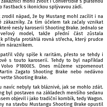
zákazníci mohli zvolit i Convertible s plátěnou
o Fastback s ikonickou splývavou zádí.
 zrodil nápad, že by Mustang mohl zacílit i na
né zákazníky. Za tím účelem tak začaly vznikat
které nesly karoserii Shooting Brake. Jednalo se
veřový model, takže přední část zůstala
 přibyla protáhlá rovná střecha, který prudce
ním nárazníkem.
patřil vždy spíše k raritám, přesto se tehdy i
ové s touto karoserií. Tehdy to byl například
 Volvo P1800ES. Dnes můžeme vzpomenout
Martin Zagato Shooting Brake nebo nedávno
rvette Shooting Brake.
 navíc nebyly tak bláznivé, jak se mohlo zdát.
g byl postaven na základech menšího sedanu
asem objevil i jako tradiční kombík, tedy Wagon.
ny na stavbu Mustangu Shooting Brake opustil