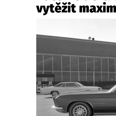
vytěžit maxim
Etický kodex
Kontakt
V
Provozovatelem serveru 