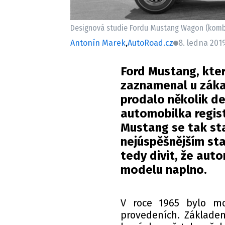
Designová studie Fordu Mustang Wagon (kombi
Antonín Marek
,
AutoRoad.cz
8. ledna 201
Ford Mustang, kter
zaznamenal u zákaz
prodalo několik de
automobilka regist
Mustang se tak st
nejúspěšnějším st
tedy divit, že aut
modelu naplno.
V roce 1965 bylo mo
provedeních. Základem