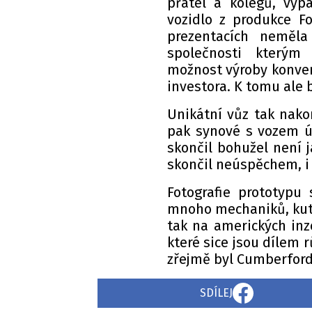
přátel a kolegů, vyp
vozidlo z produkce F
prezentacích neměl
společnosti kterým
možnost výroby konverzn
investora. K tomu ale
Unikátní vůz tak nako
pak synové s vozem úd
skončil bohužel není 
skončil neúspěchem, i
Fotografie prototypu
mnoho mechaniků, kutil
tak na amerických inz
které sice jsou dílem r
zřejmě byl Cumberford
SDÍLEJ