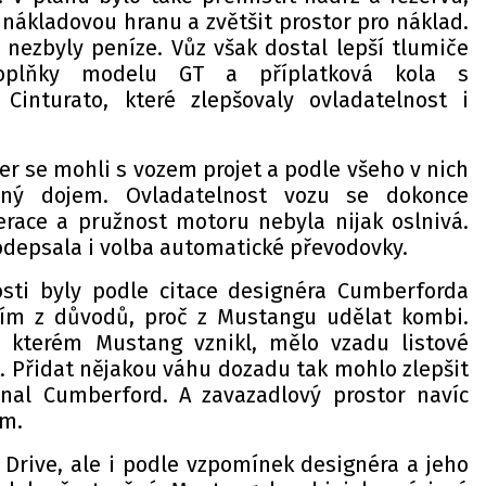
 nákladovou hranu a zvětšit prostor pro náklad.
 nezbyly peníze. Vůz však dostal lepší tlumiče
doplňky modelu GT a příplatková kola s
 Cinturato, které zlepšovaly ovladatelnost i
er se mohli s vozem projet a podle všeho v nich
emný dojem. Ovladatelnost vozu se dokonce
lerace a pružnost motoru nebyla nijak oslnivá.
odepsala i volba automatické převodovky.
osti byly podle citace designéra Cumberforda
ím z důvodů, proč z Mustangu udělat kombi.
a kterém Mustang vznikl, mělo vzadu listové
. Přidat nějakou váhu dozadu tak mohlo zlepšit
ínal Cumberford. A zavazadlový prostor navíc
em.
 Drive, ale i podle vzpomínek designéra a jeho