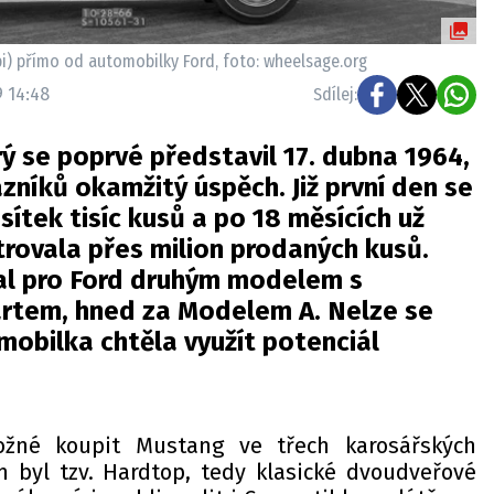
) přímo od automobilky Ford, foto: wheelsage.org
9 14:48
Sdílej:
ý se poprvé představil 17. dubna 1964,
níků okamžitý úspěch. Již první den se
sítek tisíc kusů a po 18 měsících už
rovala přes milion prodaných kusů.
al pro Ford druhým modelem s
artem, hned za Modelem A. Nelze se
omobilka chtěla využít potenciál
žné koupit Mustang ve třech karosářských
 byl tzv. Hardtop, tedy klasické dvoudveřové