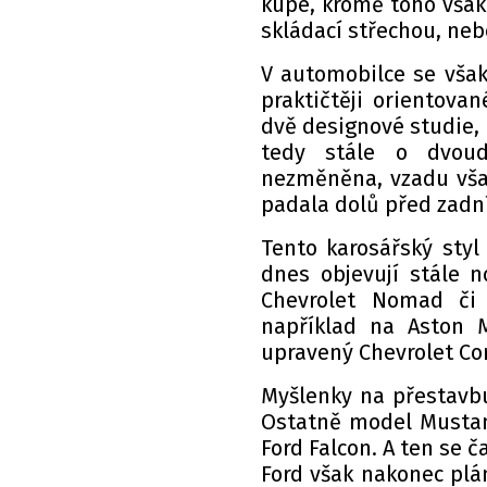
kupé, kromě toho však 
skládací střechou, neb
V automobilce se však
praktičtěji orientova
dvě designové studie, 
tedy stále o dvoud
nezměněna, vzadu však
padala dolů před zad
Tento karosářský styl 
dnes objevují stále n
Chevrolet Nomad či
například na Aston 
upravený Chevrolet Co
Myšlenky na přestavbu
Ostatně model Mustan
Ford Falcon. A ten se č
Ford však nakonec plá