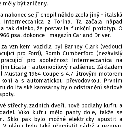
 měly být zničeny.
a nakonec se jí chopil někdo zcela jiný - italská
t Intermeccanica z Torina. Ta začala nápad
la tak daleko, že postavila funkční prototyp. O
 1966 psal dokonce i magazín Car and Driver.
cí za vznikem vozidla byl Barney Clark (vedoucí
cující pro Ford), Bomb Cumberford (nezávislý
pracující pro společnost Intermeccanica na
a Jim Licata - automobilový nadšenec. Základem
tal Mustang 1964 Coupe s 4.7 litrovým motorem
 koní a s automatickou převodovkou. Prvním
u do italské karosárny bylo odstranění sériové
apoty.
é střechy, zadních dveří, nové podlahy kufru a
dadel. Víko kufru mělo panty dole, takže se
. Sklo pak bylo možné elektricky spustit a
. V plánu bylo také přemístit nádrž a rezervu,