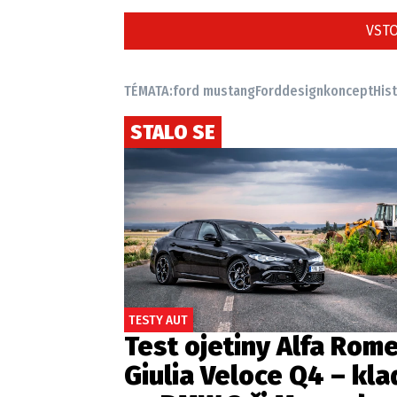
VSTO
TÉMATA:
ford mustang
Ford
design
koncept
His
STALO SE
TESTY AUT
Test ojetiny Alfa Rom
Giulia Veloce Q4 – kla