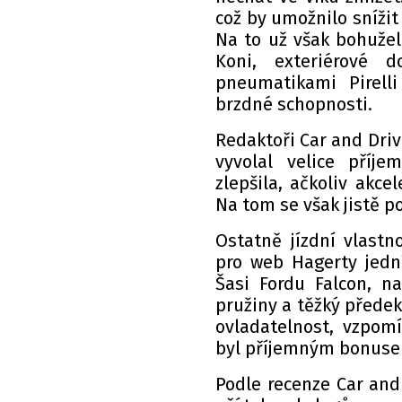
což by umožnilo snížit
Na to už však bohužel
Koni, exteriérové 
pneumatikami Pirelli
brzdné schopnosti.
Redaktoři Car and Driv
vyvolal velice příj
zlepšila, ačkoliv akce
Na tom se však jistě p
Ostatně jízdní vlastn
pro web Hagerty jedn
Šasi Fordu Falcon, n
pružiny a těžký předek
ovladatelnost, vzpom
byl příjemným bonus
Podle recenze Car and