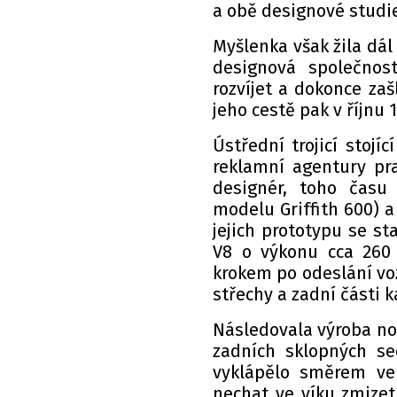
a obě designové studie
Myšlenka však žila dál 
designová společnos
rozvíjet a dokonce zaš
jeho cestě pak v říjnu
Ústřední trojicí stojí
reklamní agentury pra
designér, toho času 
modelu Griffith 600) 
jejich prototypu se s
V8 o výkonu cca 260
krokem po odeslání voz
střechy a zadní části k
Následovala výroba nov
zadních sklopných se
vyklápělo směrem ven
nechat ve víku zmizet