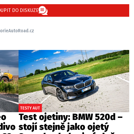
UPIT DO DISKUZE
torie
AutoRoad.cz
TESTY AUT
eo
Test ojetiny: BMW 520d –
divo
stojí stejně jako ojetý