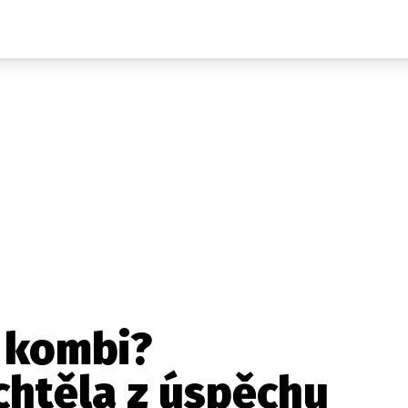
Auta
Elektro
Rally
Motorsport
Testy aut
Novinky ze světa EV
Ostatní
Pit Lane
Novinky
Testy elektromobilů
Tiskovky
Češi v akci
Eko
Trh s elektromobily
Rozhovory
FIA CEZ & Poháry
Spy
Dakar
Mezinárodní scéna
Historie
Z domova
Zajímavosti
Ze světa
Technika
Ekonomika
 kombi?
Český trh
chtěla z úspěchu
Tuning
Profi