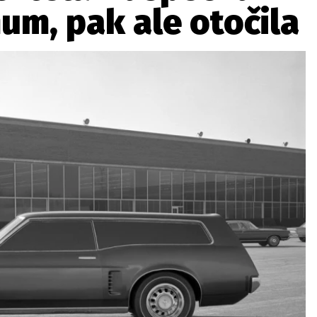
um, pak ale otočila
ydavatel
Inzerce
Osobní údaje / Cookies
autoroad.cz je INCORP MEDIA GROUP s.r.o., IČ: 118 23 054