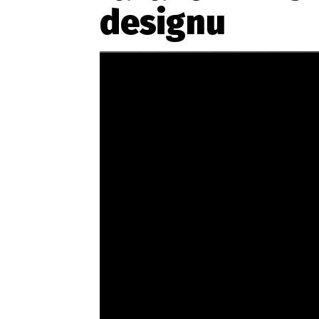
designu
Etický kodex
Kontakt
V
Provozovatelem serveru 