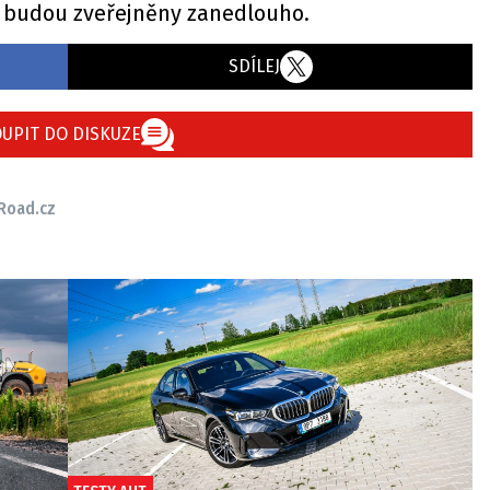
 budou zveřejněny zanedlouho.
SDÍLEJ
UPIT DO DISKUZE
Road.cz