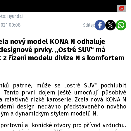
oto: Hyundai
2021 00:08
Sdílej:
cela nový model KONA N odhaluje
 designové prvky. „Ostré SUV“ má
 z řízení modelu divize N s komfortem
.
ímků patrné, může se „ostré SUV“ pochlubit
 Tento první dojem ještě umocňují působivé
a relativně nízké karoserie. Zcela nová KONA N
derní design nedávno představeného nového
ným a dynamickým stylem modelů N.
sportovní a ikonické otvory pro přívod vzduchu.