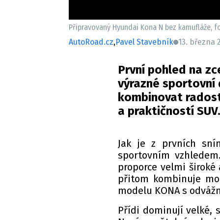
Připravovaný Hyundai Kona N bez kamufláže, f
AutoRoad.cz
,
Pavel Stavebník
13. března 
První pohled na z
výrazné sportovní
kombinovat radost
a praktičností SUV
Jak je z prvních sn
sportovním vzhledem.
proporce velmi široké 
přitom kombinuje mo
modelu KONA s odváž
Přídi dominují velké, 