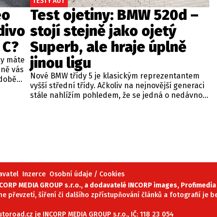
TESTY AUT
eo
Test ojetiny: BMW 520d –
divo
stojí stejně jako ojetý
 C?
Superb, ale hraje úplně
jinou ligu
dy máte
bně vás
Nové BMW třídy 5 je klasickým reprezentantem
odobě
vyšší střední třídy. Ačkoliv na nejnovější generaci
 A4.
stále nahlížím pohledem, že se jedná o nedávno
 dobré
představenou novinku, čas neúprosně letí a od
běžných
zahájení prodeje utekly už tři roky. Začíná se tedy
ou věc –
objevovat i na sekundárním trhu mezi zánovními
bude jen
vozy. Jeden takový kus jsme si vybrali do dnešní
při
recenze a to především proto, že stojí téměř
 na
stejně, jako zánovní Superb čtvrté generace.
meo
avatel
Inzerce
Osobní údaje / Cookies
ORP MEDIA GROUP s.r.o., a dodavatelé INCORP images, Profimedia 
ne převzetí, šíření či dalšího zpřístupňování článků a fotografií je
oroad.cz je INCORP MEDIA GROUP s.r.o., IČ: 118 23 054