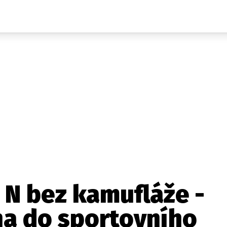
Auta
Elektro
Rally
Motorsport
Testy aut
Novinky ze světa EV
Ostatní
Pit Lane
Novinky
Testy elektromobilů
Tiskovky
Češi v akci
Eko
Trh s elektromobily
Rozhovory
FIA CEZ & Poháry
Spy
Dakar
Mezinárodní scéna
Historie
Z domova
Zajímavosti
Ze světa
Technika
Ekonomika
 N bez kamufláže -
Český trh
na do sportovního
Tuning
Profi