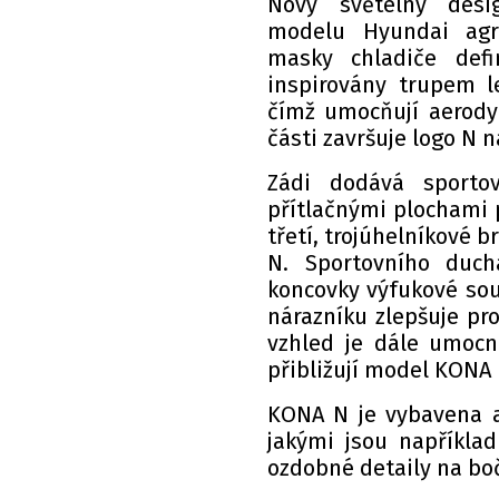
Nový světelný desi
modelu Hyundai agre
masky chladiče defi
inspirovány trupem l
čímž umocňují aerodyn
části završuje logo N 
Zádi dodává sporto
přítlačnými plochami pr
třetí, trojúhelníkové b
N. Sportovního duch
koncovky výfukové sou
nárazníku zlepšuje pr
vzhled je dále umocně
přibližují model KONA 
KONA N je vybavena a
jakými jsou například
ozdobné detaily na boč