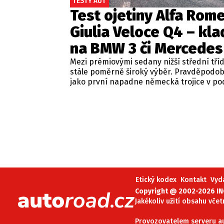
TESTY AUT
Test ojetiny Alfa Rom
Giulia Veloce Q4 – kla
na BMW 3 či Mercedes
Mezi prémiovými sedany nižší střední tří
stále poměrně široký výběr. Pravděpodo
jako první napadne německá trojice v p
BMW řady 3, Mercedes-Benz třídy C a Audi
Jsou to skvělá auta, která nabídnou velmi
zpracování, technologie i komfort, ale u 
motorizací často postrádají jednu důležit
emoce. Pokud ale hledáte auto, které ne
perfektním dopravním prostředkem, ale 
každém nastartování vám vykouzlí úsměv
tváři, možná by vás měla zajímat Alfa Ro
Giulia.
Etický kodex
Kontakt
Vyd
Copyright @ 2002-2026 INC
Jakékoliv užití obsahu včet
Provozovatelem serveru aut