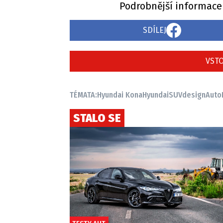
Podrobnější informace
SDÍLEJ
VSTO
TÉMATA:
Hyundai Kona
Hyundai
SUV
design
Auto
STALO SE