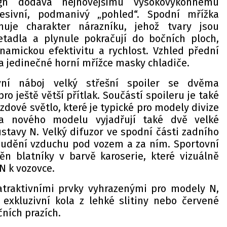
gn dodává nejnovějšímu vysokovýkonnému
sivní, podmanivý „pohled“. Spodní mřížka
nuje charakter nárazníku, jehož tvary jsou
etadla a plynule pokračují do bočních ploch,
amickou efektivitu a rychlost. Vzhled přední
na jedinečné horní mřížce masky chladiče.
vní náboj velký střešní spoiler se dvěma
o ještě větší přítlak. Součástí spoileru je také
rzdové světlo, které je typické pro modely divize
a nového modelu vyjadřují také dvě velké
stavy N. Velký difuzor ve spodní části zadního
oudění vzduchu pod vozem a za ním. Sportovní
n blatníky v barvě karoserie, které vizuálně
N k vozovce.
traktivními prvky vyhrazenými pro modely N,
 exkluzivní kola z lehké slitiny nebo červené
ních prazích.