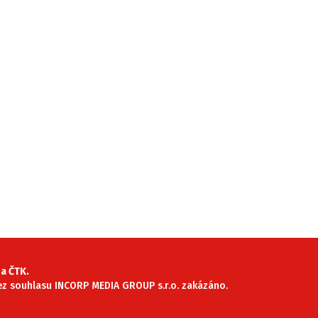
a ČTK.
 bez souhlasu INCORP MEDIA GROUP s.r.o. zakázáno.