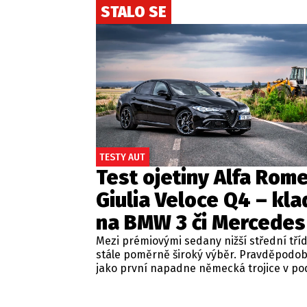
STALO SE
TESTY AUT
Test ojetiny Alfa Rom
Giulia Veloce Q4 – kla
na BMW 3 či Mercedes
Mezi prémiovými sedany nižší střední tří
stále poměrně široký výběr. Pravděpodo
jako první napadne německá trojice v p
BMW řady 3, Mercedes-Benz třídy C a Audi
Jsou to skvělá auta, která nabídnou velmi