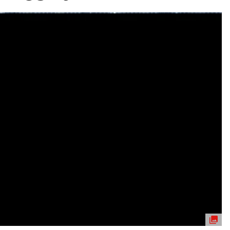
ydavatel
Inzerce
Osobní údaje / Cookies
autoroad.cz je INCORP MEDIA GROUP s.r.o., IČ: 118 23 054