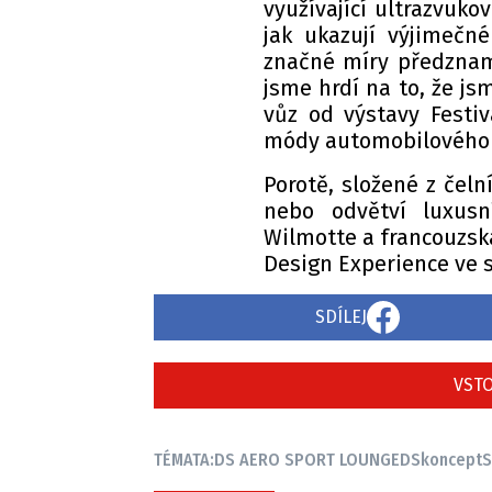
využívající ultrazvuko
jak ukazují výjimečn
značné míry předznam
jsme hrdí na to, že js
vůz od výstavy Festiv
módy automobilového 
Porotě, složené z čel
nebo odvětví luxusní
Wilmotte a francouzsk
Design Experience ve 
SDÍLEJ
VSTO
TÉMATA:
DS AERO SPORT LOUNGE
DS
koncept
S