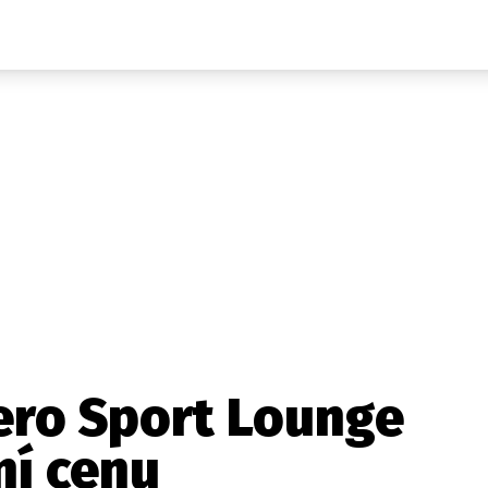
Auta
Elektro
Rally
Motorsport
Testy aut
Novinky ze světa EV
Ostatní
Pit Lane
Novinky
Testy elektromobilů
Tiskovky
Češi v akci
Eko
Trh s elektromobily
Rozhovory
FIA CEZ & Poháry
Spy
Dakar
Mezinárodní scéna
Historie
Z domova
Zajímavosti
Ze světa
Technika
Ekonomika
ero Sport Lounge
Český trh
ní cenu
Tuning
Profi