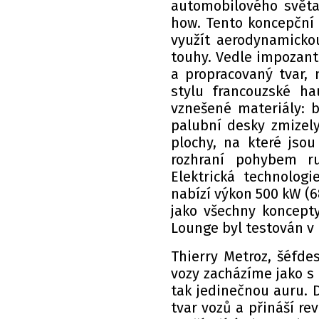
automobilového světa 
how. Tento koncepční 
využít aerodynamicko
touhy. Vedle impozant
a propracovaný tvar, 
stylu francouzské hau
vznešené materiály: b
palubní desky zmizely
plochy, na které jso
rozhraní pohybem ruk
Elektrická technolog
nabízí výkon 500 kW (6
jako všechny koncept
Lounge byl testován v
Thierry Metroz, šéfde
vozy zacházíme jako 
tak jedinečnou auru. 
tvar vozů a přináší rev