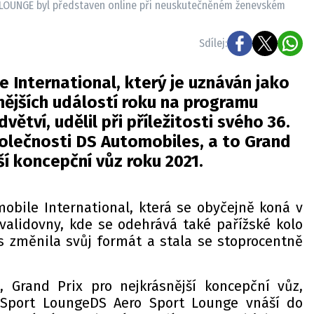
LOUNGE byl představen online při neuskutečněném ženevském
Sdílej:
e International, který je uznáván jako
ějších událostí roku na programu
tví, udělil při příležitosti svého 36.
olečnosti DS Automobiles, a to Grand
ší koncepční vůz roku 2021.
mobile International, která se obyčejně koná v
nvalidovny, kde se odehrává také pařížské kolo
os změnila svůj formát a stala se stoprocentně
, Grand Prix pro nejkrásnější koncepční vůz,
 Sport LoungeDS Aero Sport Lounge vnáší do