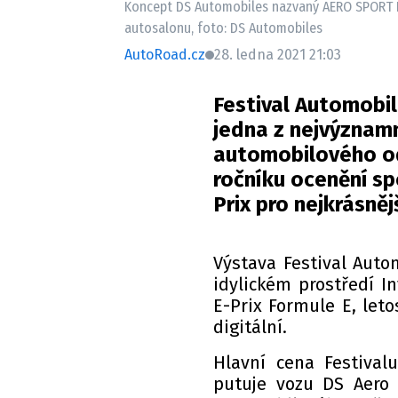
Koncept DS Automobiles nazvaný AERO SPORT 
autosalonu, foto: DS Automobiles
AutoRoad.cz
28. ledna 2021 21:03
Festival Automobil
jedna z nejvýznamn
automobilového odvě
ročníku ocenění sp
Prix pro nejkrásněj
Výstava Festival Auto
idylickém prostředí I
E-Prix Formule E, let
digitální.
Hlavní cena Festivalu
putuje vozu DS Aero