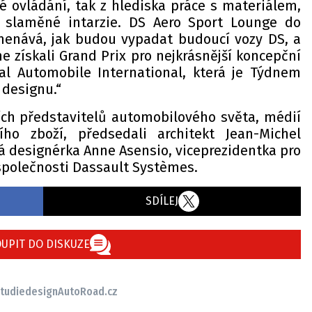
vé ovládání, tak z hlediska práce s materiálem,
é slaměné intarzie. DS Aero Sport Lounge do
enává, jak budou vypadat budoucí vozy DS, a
me získali Grand Prix pro nejkrásnější koncepční
al Automobile International, která je Týdnem
designu.“
ních představitelů automobilového světa, médií
ho zboží, předsedali architekt Jean-Michel
á designérka Anne Asensio, viceprezidentka pro
společnosti Dassault Systèmes.
SDÍLEJ
UPIT DO DISKUZE
tudie
design
AutoRoad.cz