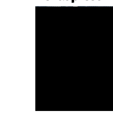
Etický kodex
Kontakt
V
Provozovatelem serveru 