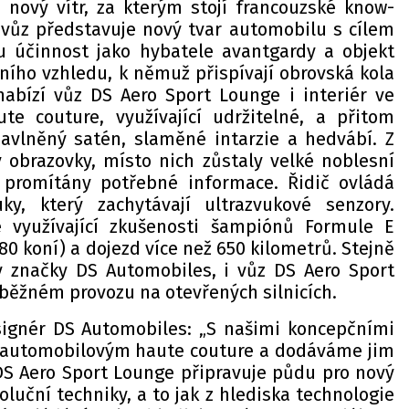
nový vítr, za kterým stojí francouzské know-
vůz představuje nový tvar automobilu s cílem
u účinnost jako hybatele avantgardy a objekt
ního vzhledu, k němuž přispívají obrovská kola
nabízí vůz DS Aero Sport Lounge i interiér ve
te couture, využívající udržitelné, a přitom
avlněný satén, slaměné intarzie a hedvábí. Z
 obrazovky, místo nich zůstaly velké noblesní
u promítány potřebné informace. Řidič ovládá
y, který zachytávají ultrazvukové senzory.
ie využívající zkušenosti šampiónů Formule E
80 koní) a dojezd více než 650 kilometrů. Stejně
y značky DS Automobiles, i vůz DS Aero Sport
 běžném provozu na otevřených silnicích.
signér DS Automobiles: „S našimi koncepčními
s automobilovým haute couture a dodáváme jim
DS Aero Sport Lounge připravuje půdu pro nový
oluční techniky, a to jak z hlediska technologie