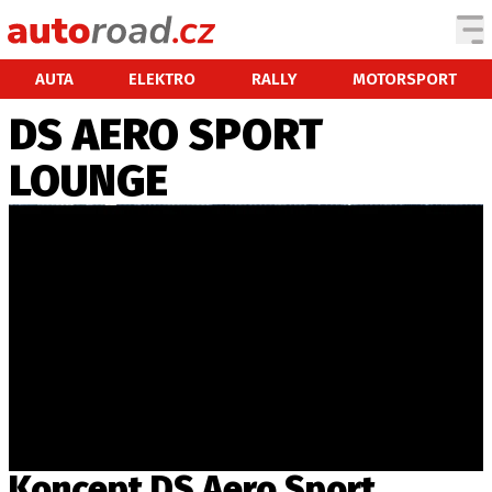
AUTA
AUTA
ELEKTRO
RALLY
MOTORSPORT
DS AERO SPORT
TESTY AUT
LOUNGE
NOVINKY
EKO
SPY
HISTORIE
ZAJÍMAVOSTI
TECHNIKA
EKONOMIKA
ČESKÝ TRH
TUNING
PROFI
Koncept DS Aero Sport