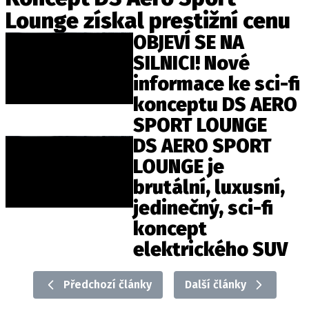
ELEKTRO
Lounge získal prestižní cenu
OBJEVÍ SE NA
NOVINKY ZE SVĚTA EV
SILNICI! Nové
TESTY ELEKTROMOBILŮ
informace ke sci-fi
TRH S ELEKTROMOBILY
konceptu DS AERO
RALLY
SPORT LOUNGE
DS AERO SPORT
OSTATNÍ
LOUNGE je
TISKOVKY
brutální, luxusní,
ROZHOVORY
jedinečný, sci-fi
DAKAR
koncept
Z DOMOVA
elektrického SUV
ZE SVĚTA
MOTORSPORT
Předchozí články
Další články