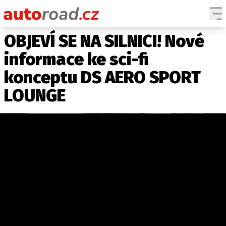
OBJEVÍ SE NA SILNICI! Nové
AUTA
informace ke sci-fi
TESTY AUT
konceptu DS AERO SPORT
NOVINKY
LOUNGE
EKO
SPY
HISTORIE
ZAJÍMAVOSTI
TECHNIKA
EKONOMIKA
ČESKÝ TRH
TUNING
PROFI