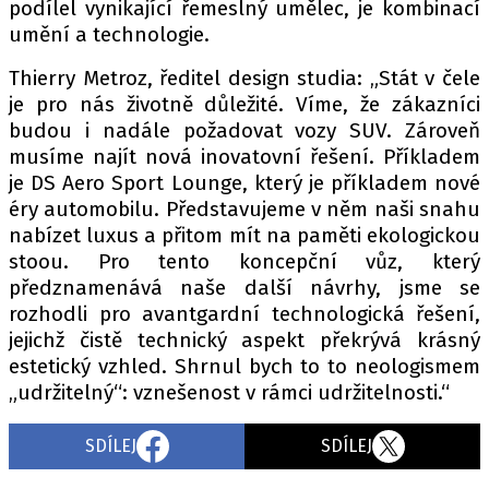
podílel vynikající řemeslný umělec, je kombinací
umění a technologie.
Thierry Metroz, ředitel design studia: „Stát v čele
je pro nás životně důležité. Víme, že zákazníci
budou i nadále požadovat vozy SUV. Zároveň
musíme najít nová inovatovní řešení. Příkladem
je DS Aero Sport Lounge, který je příkladem nové
éry automobilu. Představujeme v něm naši snahu
nabízet luxus a přitom mít na paměti ekologickou
stoou. Pro tento koncepční vůz, který
předznamenává naše další návrhy, jsme se
rozhodli pro avantgardní technologická řešení,
jejichž čistě technický aspekt překrývá krásný
estetický vzhled. Shrnul bych to to neologismem
„udržitelný“: vznešenost v rámci udržitelnosti.“
SDÍLEJ
SDÍLEJ