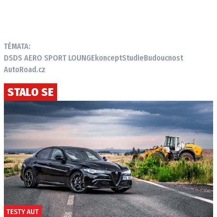
TÉMATA:
DS
DS AERO SPORT LOUNGE
koncept
Studie
Budoucnost
AutoRoad.cz
STALO SE
TESTY AUT