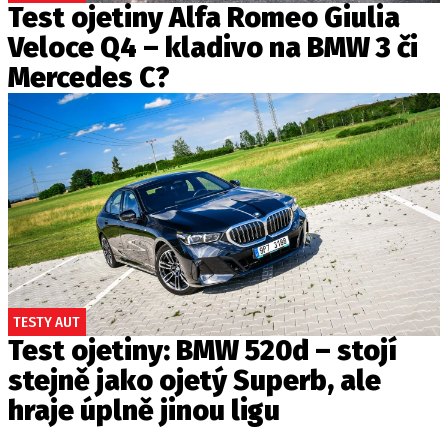
Test ojetiny Alfa Romeo Giulia
Veloce Q4 – kladivo na BMW 3 či
Mercedes C?
TESTY AUT
Test ojetiny: BMW 520d – stojí
stejně jako ojetý Superb, ale
hraje úplně jinou ligu