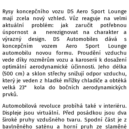
PIT LANE
ČEŠI V AKCI
Rysy koncepčního vozu DS Aero Sport Lounge
mají zcela nový vzhled. Vůz reaguje na velmi
FIA CEZ & POHÁRY
aktuální problém: jak zaručit potřebnou
MEZINÁRODNÍ SCÉNA
úspornost a nerezignovat na charakter a
výrazný design. DS Automobiles dává s
SLEDUJTE NÁS NA
|
koncepčním vozem Aero Sport Lounge
automobilu novou formu. Proudění vzduchu
vede díky rozměrům vozu a karoserii k dosažení
Máte příběh, fotku nebo video?
optimální aerodynamické účinnosti. Jeho délka
Pošlete e-mail na autoroad.cz
(500 cm) a sklon střechy snižují odpor vzduchu,
který je veden z hladké mřížky chladiče a obtéká
velká 23" kola do bočních aerodynamických
ETICKÝ KODEX
prvků.
KONTAKT
Automobilová revoluce probíhá také v interiéru.
VYDAVATEL
Displeje jsou virtuální. Před posádkou jsou dva
INZERCE
široké pruhy vzdušného tvaru. Spodní část je z
OSOBNÍ ÚDAJE / COOKIES
bavlněného saténu a horní pruh ze slaměné