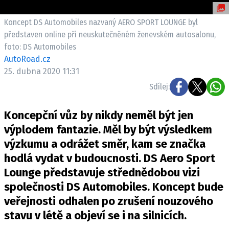
ELEKTRO
Koncept DS Automobiles nazvaný AERO SPORT LOUNGE byl
NOVINKY ZE SVĚTA EV
představen online při neuskutečněném ženevském autosalonu,
foto: DS Automobiles
TESTY ELEKTROMOBILŮ
AutoRoad.cz
TRH S ELEKTROMOBILY
25. dubna 2020 11:31
RALLY
Sdílej:
OSTATNÍ
Koncepční vůz by nikdy neměl být jen
TISKOVKY
výplodem fantazie. Měl by být výsledkem
ROZHOVORY
výzkumu a odrážet směr, kam se značka
DAKAR
hodlá vydat v budoucnosti. DS Aero Sport
Z DOMOVA
Lounge představuje střednědobou vizi
ZE SVĚTA
společnosti DS Automobiles. Koncept bude
veřejnosti odhalen po zrušení nouzového
MOTORSPORT
stavu v létě a objeví se i na silnicích.