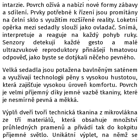
intarzie. Povrch ožívá a nabízí nové formy zábavy
a sdílení. Prvky potřebné k řízení jsou promítány
na čelní sklo s využitím rozšířené reality. Loketní
Provozovatelem serveru autoroad.cz je
opěrka mezi sedadly slouží jako ovladač. Snímá,
INCORP MEDIA GROUP s.r.o., IČ: 118 23 054
interpretuje a reaguje na každý pohyb ruky.
Senzory detekují každé gesto a malé
ultrazvukové reproduktory přinášejí hmatovou
odpověď, jako byste se dotýkali něčeho pevného.
Velká sedadla jsou potažena bavlněným saténem
a využívají technologii pěny s vysokou hustotou,
která zajišťuje vysokou úroveň komfortu. Povrch
je velmi příjemný díky jemné vazbě tkaniny, které
je nesmírně pevná a měkká.
Výplň dveří tvoří technická tkanina z mikrovlákna
ze tří materiálů, která obsahuje množství
průhledných pramenů a přivádí tak do kokpitu
příjemné světlo. Unikátní výplet, na němž se