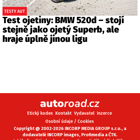
TESTY AUT
Test ojetiny: BMW 520d – stojí
stejně jako ojetý Superb, ale
hraje úplně jinou ligu
Etický kodex
Kontakt
Vydavatel
Inzerce
Osobní údaje / Cookies
Copyright @ 2002-2026 INCORP MEDIA GROUP s.r.o., a
dodavatelé INCORP images, Profimedia a ČTK.