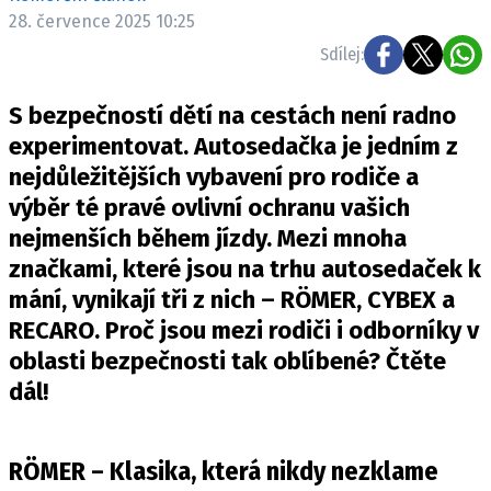
ELEKTRO
28. července 2025 10:25
Sdílej:
NOVINKY ZE SVĚTA EV
TESTY ELEKTROMOBILŮ
S bezpečností dětí na cestách není radno
TRH S ELEKTROMOBILY
experimentovat. Autosedačka je jedním z
nejdůležitějších vybavení pro rodiče a
RALLY
výběr té pravé ovlivní ochranu vašich
OSTATNÍ
nejmenších během jízdy. Mezi mnoha
TISKOVKY
značkami, které jsou na trhu autosedaček k
mání, vynikají tři z nich – RÖMER, CYBEX a
ROZHOVORY
RECARO. Proč jsou mezi rodiči i odborníky v
DAKAR
oblasti bezpečnosti tak oblíbené? Čtěte
Z DOMOVA
dál!
ZE SVĚTA
MOTORSPORT
RÖMER – Klasika, která nikdy nezklame