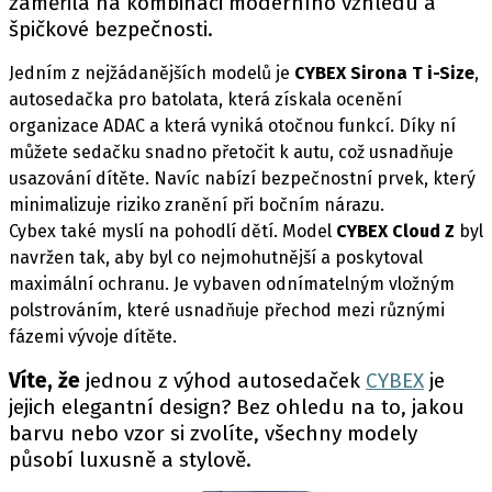
zaměřila na kombinaci moderního vzhledu a
špičkové bezpečnosti.
Jedním z nejžádanějších modelů je
CYBEX
Sirona T i-Size
,
autosedačka pro batolata, která získala ocenění
organizace ADAC a která vyniká otočnou funkcí. Díky ní
můžete sedačku snadno přetočit k autu, což usnadňuje
usazování dítěte. Navíc nabízí bezpečnostní prvek, který
minimalizuje riziko zranění při bočním nárazu.
Cybex také myslí na pohodlí dětí. Model
CYBEX
Cloud Z
byl
navržen tak, aby byl co nejmohutnější a poskytoval
maximální ochranu. Je vybaven odnímatelným vložným
polstrováním, které usnadňuje přechod mezi různými
fázemi vývoje dítěte.
Víte, že
jednou z výhod autosedaček
CYBEX
je
jejich elegantní design? Bez ohledu na to, jakou
barvu nebo vzor si zvolíte, všechny modely
působí luxusně a stylově.