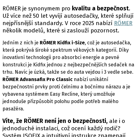
PIT LANE
RÖMER je synonymem pro
kvalitu a bezpečnost
.
ČEŠI V AKCI
Už více než 50 let vyvíjí autosedačky, které splňují
FIA CEZ & POHÁRY
nejpřísnější standardy. V roce 2025 nabízí
RÖMER
MEZINÁRODNÍ SCÉNA
několik modelů, které si zaslouží pozornost.
Jedním z nich je
RÖMER Kidfix i-Size
, což je autosedačka,
SLEDUJTE NÁS NA
|
která pokrývá široké spektrum věkových kategorií. Díky
inovativní technologii pro absorbci energie a pevné
konstrukci je Kidfix jednou z nejbezpečnějších sedaček na
Máte příběh, fotku nebo video?
trhu. Navíc je úzká, takže se do auta vejdou i 3 vedle sebe.
Pošlete e-mail na autoroad.cz
RÖMER Advansafix Pro Classic
nabízí unikátní
bezpečnostní prvky proti čelnímu a bočnímu nárazu a je
vybavena systémem Easy Recline, který umožňuje
ETICKÝ KODEX
jednoduše přizpůsobit polohu podle potřeb malého
KONTAKT
pasažéra.
VYDAVATEL
Víte, že RÖMER není jen o bezpečnosti,
ale i o
INZERCE
jednoduché instalaci, což ocení každý rodič?
OSOBNÍ ÚDAJE / COOKIES
Systém ISOFIX a intuitivní instrukce znamenají