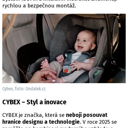
rychlou a bezpečnou montáž.
Provozovatelem serveru autoroad.cz je
INCORP MEDIA GROUP s.r.o., IČ: 118 23 054
Cybex, foto: Ondalek.cz
CYBEX – Styl a inovace
CYBEX je značka, která se
nebojí posouvat
hranice designu a technologie
. V roce 2025 se