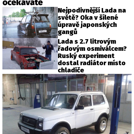
očekáváte
Nejpodivnější Lada na
světě? Oka v šílené
úpravě japonských
gangů
Lada s 2.7 litrovým
řadovým osmiválcem?
Ruský experiment
dostal radiátor místo
chladiče