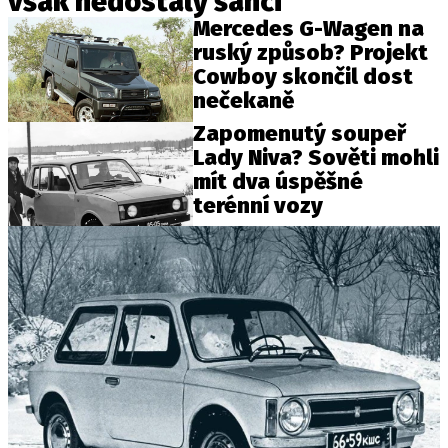
však nedostaly šanci
Mercedes G-Wagen na
ruský způsob? Projekt
Cowboy skončil dost
nečekaně
Zapomenutý soupeř
Lady Niva? Sověti mohli
mít dva úspěšné
terénní vozy