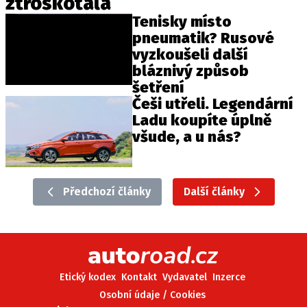
ztroskotala
Tenisky místo
pneumatik? Rusové
vyzkoušeli další
bláznivý způsob
šetření
Češi utřeli. Legendární
Ladu koupíte úplně
všude, a u nás?
Předchozí články
Další články
Etický kodex
Kontakt
Vydavatel
Inzerce
Osobní údaje / Cookies