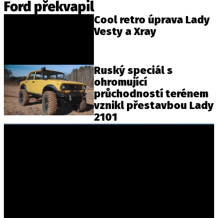
Ford překvapil
Cool retro úprava Lady
Vesty a Xray
Provozovatelem serveru autoroad.cz je
INCORP MEDIA GROUP s.r.o., IČ: 118 23 054
Ruský speciál s
ohromující
průchodností terénem
vznikl přestavbou Lady
2101