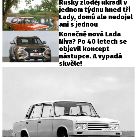
Ruský zloděj ukradl v
jednom týdnu hned tři
Lady, domů ale nedojel
ani s jednou
Konečně nová Lada
Niva? Po 40 letech se
objevil koncept
nástupce. A vypadá
skvěle!