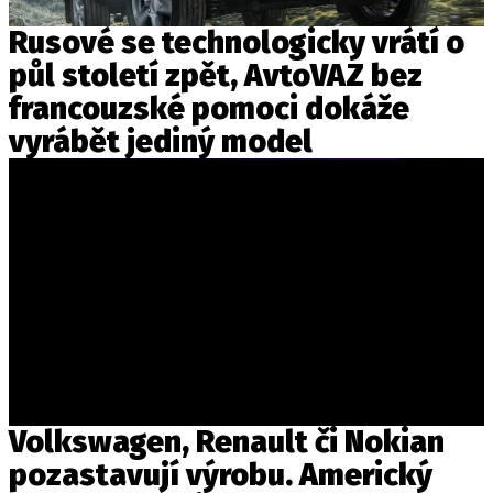
PIT LANE
ČEŠI V AKCI
Rusové se technologicky vrátí o
FIA CEZ & POHÁRY
půl století zpět, AvtoVAZ bez
MEZINÁRODNÍ SCÉNA
francouzské pomoci dokáže
vyrábět jediný model
SLEDUJTE NÁS NA
|
Máte příběh, fotku nebo video?
Pošlete e-mail na autoroad.cz
ETICKÝ KODEX
KONTAKT
VYDAVATEL
Volkswagen, Renault či Nokian
INZERCE
pozastavují výrobu. Americký
OSOBNÍ ÚDAJE / COOKIES