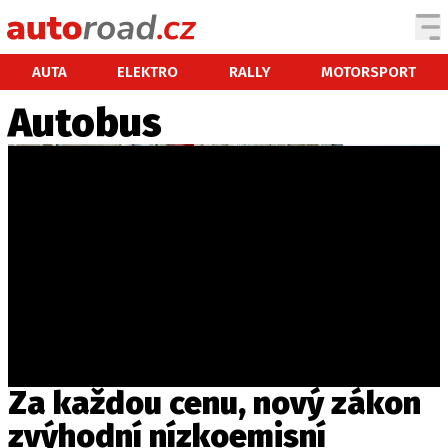
AUTA
AUTA
ELEKTRO
RALLY
MOTORSPORT
Autobus
TESTY AUT
NOVINKY
EKO
SPY
HISTORIE
ZAJÍMAVOSTI
TECHNIKA
EKONOMIKA
ČESKÝ TRH
TUNING
Za každou cenu, nový zákon
PROFI
zvýhodní nízkoemisní