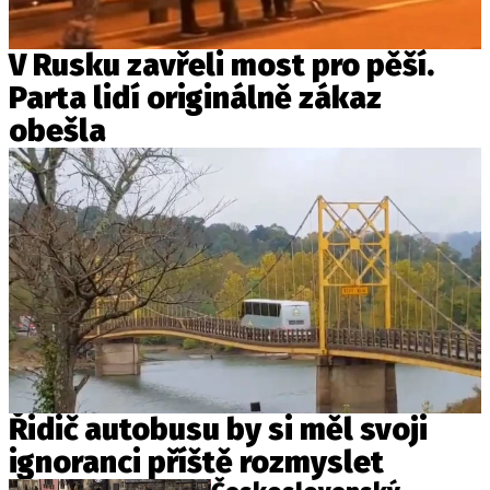
V Rusku zavřeli most pro pěší.
Parta lidí originálně zákaz
obešla
Řidič autobusu by si měl svoji
ignoranci příště rozmyslet