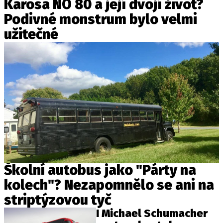
Karosa NO 80 a její dvojí život?
Podivné monstrum bylo velmi
užitečné
Školní autobus jako "Párty na
kolech"? Nezapomnělo se ani na
striptýzovou tyč
I Michael Schumacher