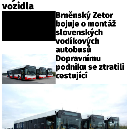
vozidla
ELEKTRO
Brněnský Zetor
NOVINKY ZE SVĚTA EV
bojuje o montáž
TESTY ELEKTROMOBILŮ
slovenských
TRH S ELEKTROMOBILY
vodíkových
RALLY
autobusů
Dopravnímu
OSTATNÍ
podniku se ztratili
TISKOVKY
cestující
ROZHOVORY
DAKAR
Z DOMOVA
ZE SVĚTA
MOTORSPORT