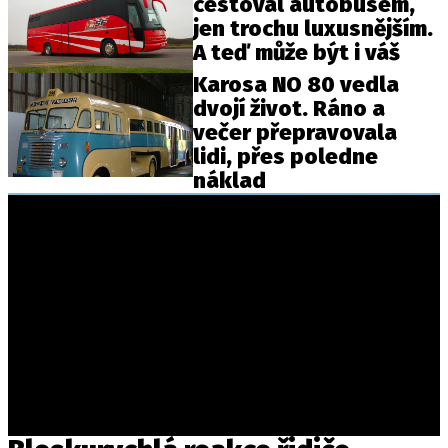
cestoval autobusem,
jen trochu luxusnějším.
A teď může být i váš
Karosa NO 80 vedla
dvojí život. Ráno a
večer přepravovala
lidi, přes poledne
náklad