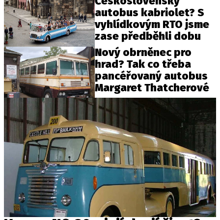
Československý
autobus kabriolet? S
vyhlídkovým RTO jsme
zase předběhli dobu
Nový obrněnec pro
hrad? Tak co třeba
pancéřovaný autobus
Margaret Thatcherové