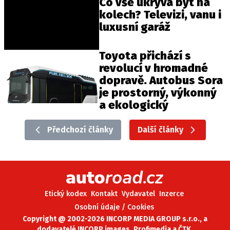
Co vše ukrývá byt na
kolech? Televizi, vanu i
luxusní garáž
Toyota přichází s
revolucí v hromadné
dopravě. Autobus Sora
je prostorný, výkonný
a ekologický
Předchozí články
Další články
Etický kodex
Kontakt
Vydavatel
Inzerce
Osobní údaje / Cookies
Copyright @ 2002-2026 INCORP MEDIA GROUP s.r.o., a
dodavatelé INCORP images, Profimedia a ČTK.