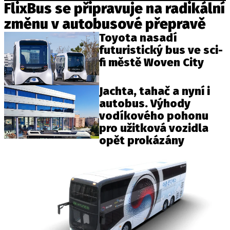
FlixBus se připravuje na radikální
změnu v autobusové přepravě
Toyota nasadí
Provozovatelem serveru autoroad.cz je
futuristický bus ve sci-
INCORP MEDIA GROUP s.r.o., IČ: 118 23 054
fi městě Woven City
Jachta, tahač a nyní i
autobus. Výhody
vodíkového pohonu
pro užitková vozidla
opět prokázány