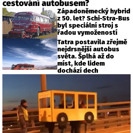
cestování autobusem?
Západoněmecký hybrid
z 50. let? Schi-Stra-Bus
byl speciální stroj s
řadou vymožeností
Tatra postavila zřejmě
nejdrsnější autobus
světa. Šplhá až do
míst, kde lidem
dochází dech