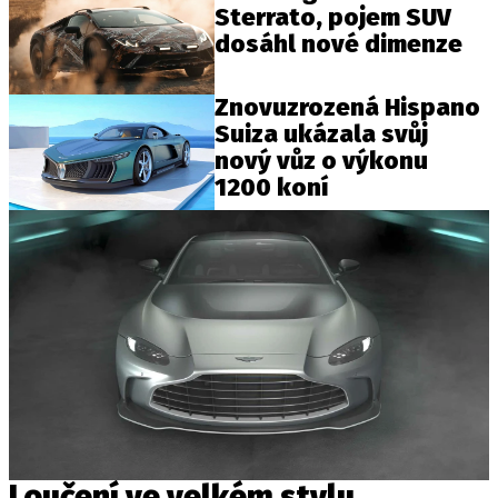
Sterrato, pojem SUV
dosáhl nové dimenze
Znovuzrozená Hispano
Suiza ukázala svůj
nový vůz o výkonu
1200 koní
Loučení ve velkém stylu,