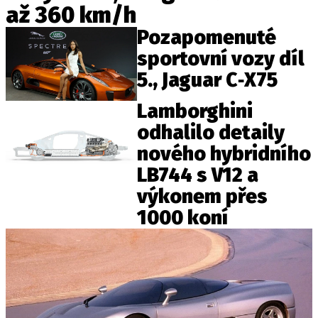
až 360 km/h
ELEKTRO
Pozapomenuté
NOVINKY ZE SVĚTA EV
sportovní vozy díl
TESTY ELEKTROMOBILŮ
5., Jaguar C‑X75
TRH S ELEKTROMOBILY
Lamborghini
RALLY
odhalilo detaily
nového hybridního
OSTATNÍ
LB744 s V12 a
TISKOVKY
výkonem přes
ROZHOVORY
1000 koní
DAKAR
Z DOMOVA
ZE SVĚTA
MOTORSPORT