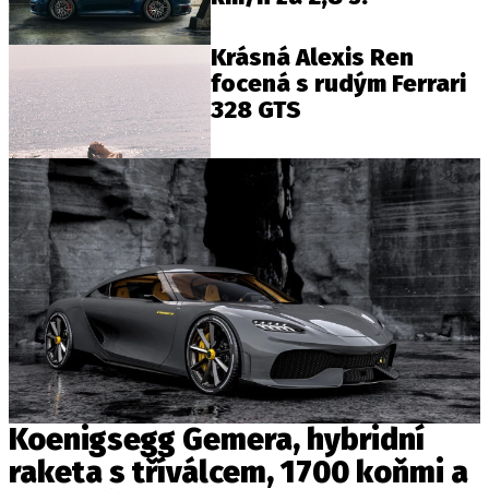
Krásná Alexis Ren
focená s rudým Ferrari
328 GTS
Koenigsegg Gemera, hybridní
raketa s tříválcem, 1700 koňmi a