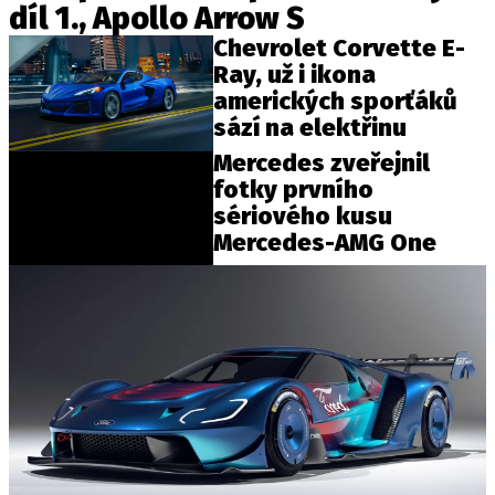
díl 1., Apollo Arrow S
Chevrolet Corvette E-
Ray, už i ikona
Provozovatelem serveru autoroad.cz je
amerických sporťáků
INCORP MEDIA GROUP s.r.o., IČ: 118 23 054
sází na elektřinu
Mercedes zveřejnil
fotky prvního
sériového kusu
Mercedes-AMG One