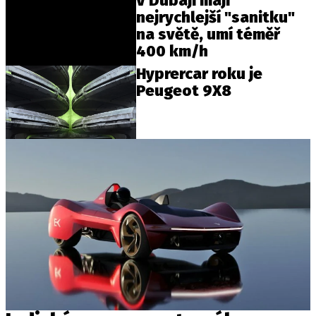
V Dubaji mají
nejrychlejší "sanitku"
na světě, umí téměř
400 km/h
Hyprercar roku je
Peugeot 9X8