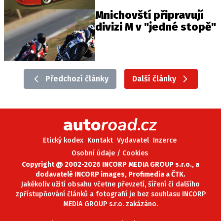
Mnichovští připravují
divizi M v "jedné stopě"
Předchozí články
Další články
Etický kodex
Kontakt
Vydavatel
Inzerce
Osobní údaje / Cookies
Copyright @ 2002-2026 INCORP MEDIA GROUP s.r.o., a
dodavatelé INCORP images, Profimedia a ČTK.
Jakékoliv užití obsahu včetne převzetí, šíření či dalšího
zpřístupňování článků a fotografií je bez souhlasu INCORP
MEDIA GROUP s.r.o. zakázáno.