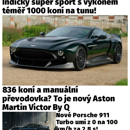
Indický super sport s výkonem
téměř 1000 koní na tunu!
836 koní a manuální
převodovka? To je nový Aston
Martin Victor By Q
Nové Porsche 911
Turbo umí z 0 na 100
km/h za 2,8 s!