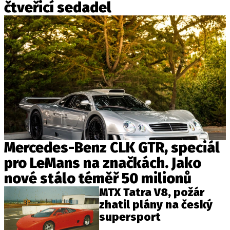
čtveřicí sedadel
Mercedes-Benz CLK GTR, speciál
pro LeMans na značkách. Jako
nové stálo téměř 50 milionů
MTX Tatra V8, požár
zhatil plány na český
supersport