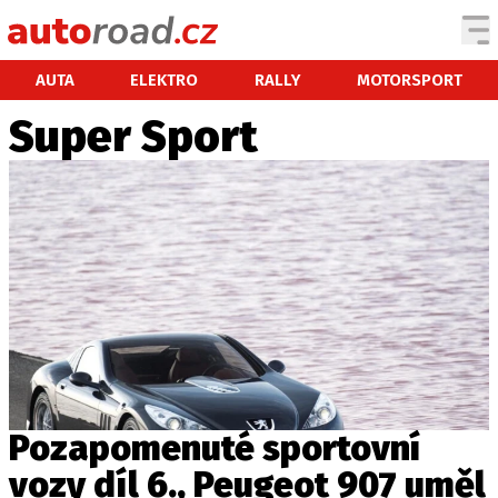
AUTA
AUTA
ELEKTRO
RALLY
MOTORSPORT
Super Sport
TESTY AUT
NOVINKY
EKO
SPY
HISTORIE
ZAJÍMAVOSTI
TECHNIKA
EKONOMIKA
ČESKÝ TRH
TUNING
Pozapomenuté sportovní
PROFI
vozy díl 6., Peugeot 907 uměl