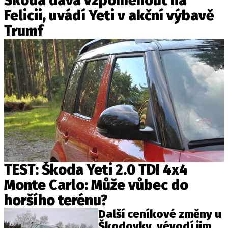
Škoda dává vzpomenout na
Felicii, uvádí Yeti v akční výbavě
Trumf
TEST: Škoda Yeti 2.0 TDI 4x4
Monte Carlo: Může vůbec do
horšího terénu?
Další ceníkové změny u
Škodovky, vévodí jim