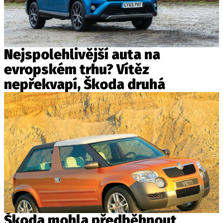
Nejspolehlivější auta na
evropském trhu? Vítěz
nepřekvapí, Škoda druhá
Škoda mohla předběhnout