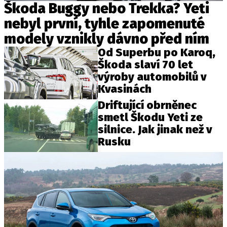
Škoda Buggy nebo Trekka? Yeti
nebyl první, tyhle zapomenuté
modely vznikly dávno před ním
Provozovatelem serveru autoroad.cz je
Od Superbu po Karoq,
INCORP MEDIA GROUP s.r.o., IČ: 118 23 054
Škoda slaví 70 let
výroby automobilů v
Kvasinách
Driftující obrněnec
smetl Škodu Yeti ze
silnice. Jak jinak než v
Rusku