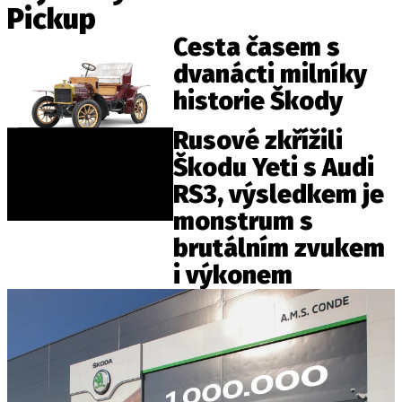
Pickup
ELEKTRO
Cesta časem s
NOVINKY ZE SVĚTA EV
dvanácti milníky
TESTY ELEKTROMOBILŮ
historie Škody
TRH S ELEKTROMOBILY
Rusové zkřížili
RALLY
Škodu Yeti s Audi
RS3, výsledkem je
OSTATNÍ
monstrum s
TISKOVKY
brutálním zvukem
ROZHOVORY
i výkonem
DAKAR
Z DOMOVA
ZE SVĚTA
MOTORSPORT