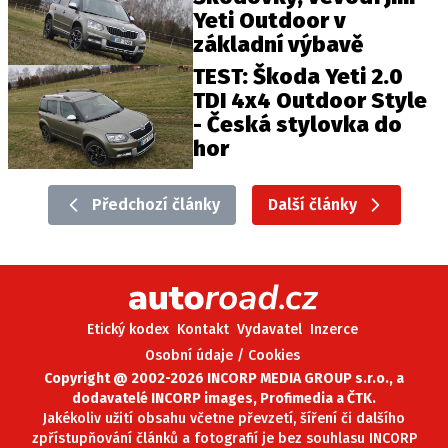
Yeti Outdoor v
základní výbavě
TEST: Škoda Yeti 2.0
TDI 4x4 Outdoor Style
- Česká stylovka do
hor
Předchozí články
Další články
Etický kodex
Kontakt
Vydavatel
Inzerce
Osobní údaje / Cookies
Copyright @ 2002-2026 INCORP MEDIA GROUP s.r.o., a
dodavatelé INCORP images, Profimedia a ČTK.
Jakékoliv užití obsahu včetne převzetí, šíření či dalšího
zpřístupňování článků a fotografií je bez souhlasu INCORP