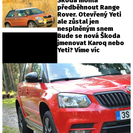
Škoda mohla
předběhnout Range
Rover. Otevřený Yeti
ale zůstal jen
nesplněným snem
Bude se nová Škoda
jmenovat Karoq nebo
Yeti? Víme víc