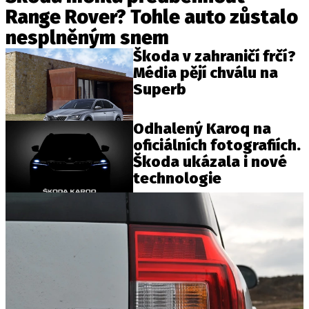
Range Rover? Tohle auto zůstalo
nesplněným snem
Škoda v zahraničí frčí?
Média pějí chválu na
Superb
Odhalený Karoq na
oficiálních fotografiích.
Škoda ukázala i nové
technologie