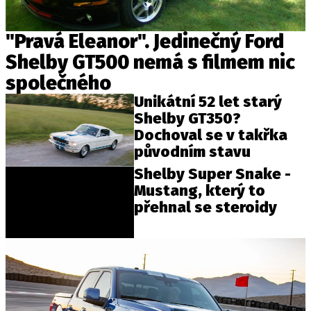
"Pravá Eleanor". Jedinečný Ford
Shelby GT500 nemá s filmem nic
společného
Unikátní 52 let starý
Shelby GT350?
Dochoval se v takřka
původním stavu
Shelby Super Snake -
Mustang, který to
přehnal se steroidy