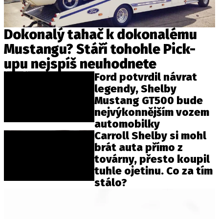
Dokonalý tahač k dokonalému
Mustangu? Stáří tohohle Pick-
upu nejspíš neuhodnete
Ford potvrdil návrat
legendy, Shelby
Mustang GT500 bude
nejvýkonnějším vozem
automobilky
Carroll Shelby si mohl
brát auta přímo z
továrny, přesto koupil
tuhle ojetinu. Co za tím
stálo?