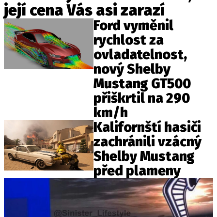
její cena Vás asi zarazí
ELEKTRO
Ford vyměnil
NOVINKY ZE SVĚTA EV
rychlost za
TESTY ELEKTROMOBILŮ
ovladatelnost,
TRH S ELEKTROMOBILY
nový Shelby
RALLY
Mustang GT500
přiškrtil na 290
OSTATNÍ
km/h
TISKOVKY
Kalifornští hasiči
ROZHOVORY
zachránili vzácný
DAKAR
Shelby Mustang
Z DOMOVA
před plameny
ZE SVĚTA
MOTORSPORT