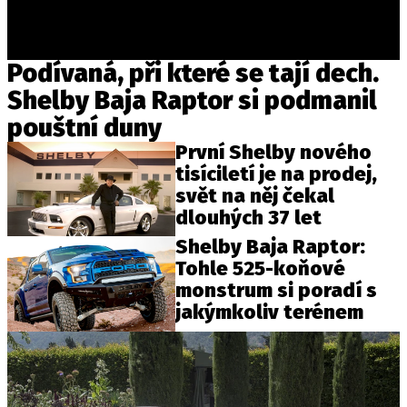
Podívaná, při které se tají dech.
Shelby Baja Raptor si podmanil
pouštní duny
První Shelby nového
tisíciletí je na prodej,
svět na něj čekal
dlouhých 37 let
Shelby Baja Raptor:
Tohle 525-koňové
monstrum si poradí s
jakýmkoliv terénem