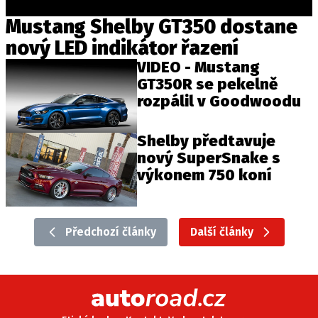
Mustang Shelby GT350 dostane
nový LED indikátor řazení
VIDEO - Mustang
GT350R se pekelně
rozpálil v Goodwoodu
Shelby předtavuje
nový SuperSnake s
výkonem 750 koní
Předchozí články
Další články