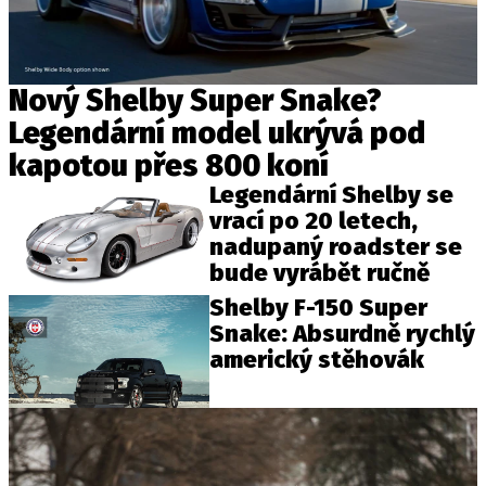
Provozovatelem serveru autoroad.cz je
Nový Shelby Super Snake?
INCORP MEDIA GROUP s.r.o., IČ: 118 23 054
Legendární model ukrývá pod
kapotou přes 800 koní
Legendární Shelby se
vrací po 20 letech,
nadupaný roadster se
bude vyrábět ručně
Shelby F-150 Super
Snake: Absurdně rychlý
americký stěhovák