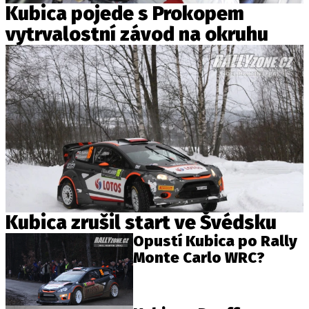
Kubica pojede s Prokopem
vytrvalostní závod na okruhu
Kubica zrušil start ve Švédsku
Opustí Kubica po Rally
Monte Carlo WRC?