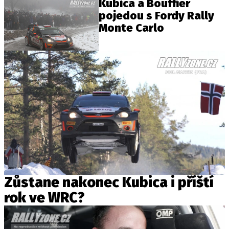
Kubica a Bouffier
pojedou s Fordy Rally
Monte Carlo
Zůstane nakonec Kubica i příští
rok ve WRC?