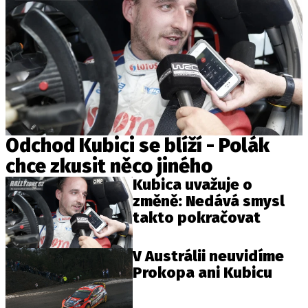
Odchod Kubici se blíží - Polák
chce zkusit něco jiného
Kubica uvažuje o
změně: Nedává smysl
takto pokračovat
V Austrálii neuvidíme
Prokopa ani Kubicu