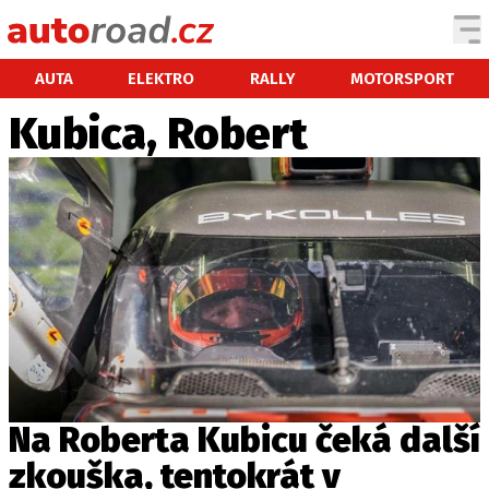
AUTA
AUTA
ELEKTRO
RALLY
MOTORSPORT
Kubica, Robert
TESTY AUT
NOVINKY
EKO
SPY
HISTORIE
ZAJÍMAVOSTI
TECHNIKA
EKONOMIKA
ČESKÝ TRH
TUNING
Na Roberta Kubicu čeká další
PROFI
zkouška, tentokrát v