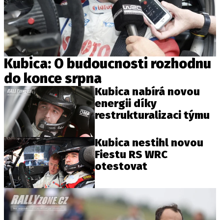
Kubica: O budoucnosti rozhodnu
do konce srpna
Kubica nabírá novou
energii díky
restrukturalizaci týmu
Kubica nestihl novou
Fiestu RS WRC
otestovat