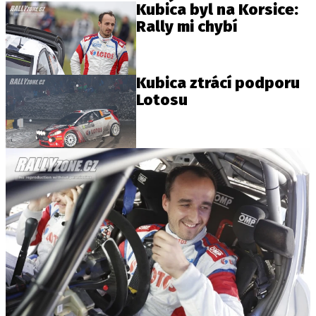
Kubica byl na Korsice:
Rally mi chybí
Provozovatelem serveru autoroad.cz je
INCORP MEDIA GROUP s.r.o., IČ: 118 23 054
Kubica ztrácí podporu
Lotosu