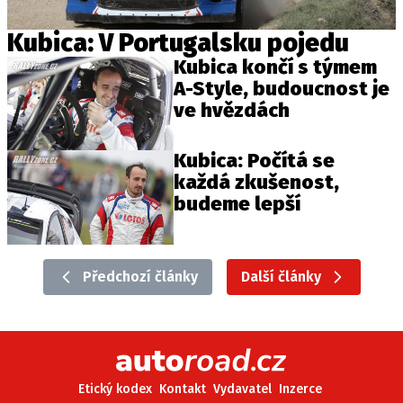
Kubica: V Portugalsku pojedu
Kubica končí s týmem
A-Style, budoucnost je
ve hvězdách
Kubica: Počítá se
každá zkušenost,
budeme lepší
Předchozí články
Další články
Etický kodex
Kontakt
Vydavatel
Inzerce