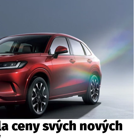
ydavatel
Inzerce
Osobní údaje / Cookies
autoroad.cz je INCORP MEDIA GROUP s.r.o., IČ: 118 23 054
la ceny svých nových
V