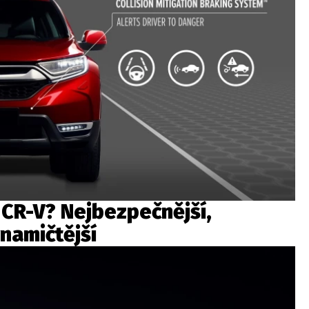
CR-V? Nejbezpečnější,
namičtější