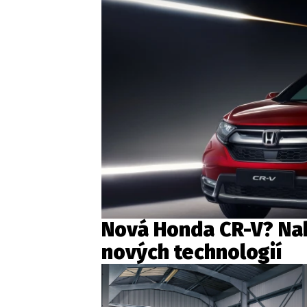
Nová Honda CR-V? Nabí
nových technologií