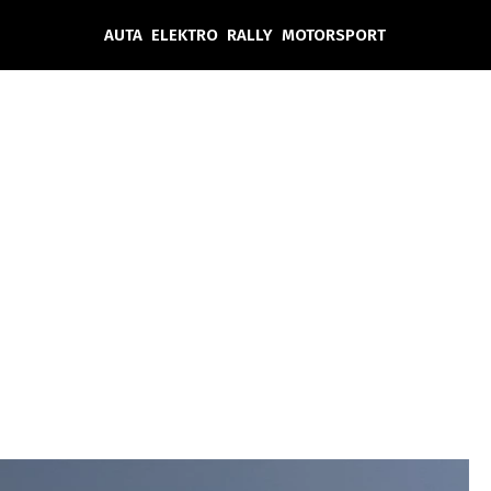
AUTA
ELEKTRO
RALLY
MOTORSPORT
Auta
Elektro
Rally
Motorsport
Testy aut
Novinky ze světa EV
Ostatní
Pit Lane
Novinky
Testy elektromobilů
Tiskovky
Češi v akci
Eko
Trh s elektromobily
Rozhovory
FIA CEZ & Poháry
Spy
Dakar
Mezinárodní scéna
Historie
Z domova
Zajímavosti
Ze světa
Technika
Ekonomika
Český trh
Tuning
Profi