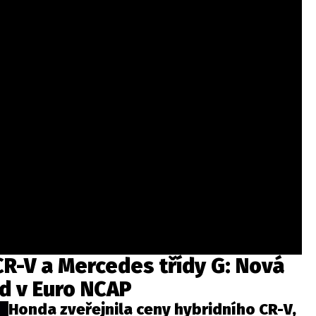
CR-V a Mercedes třídy G: Nová
zd v Euro NCAP
Honda zveřejnila ceny hybridního CR-V,