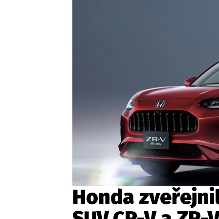
Etický kodex
Kontakt
V
Provozovatelem serveru 
Honda zveřejni
SUV CR-V a ZR-