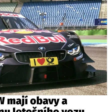
ydavatel
Inzerce
Osobní údaje / Cookies
autoroad.cz je INCORP MEDIA GROUP s.r.o., IČ: 118 23 054
W mají obavy a
inu letošního vozu