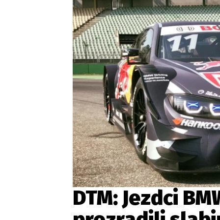
Etický kodex
Kontakt
V
Provozovatelem serveru 
DTM: Jezdci BM
prozradili slab