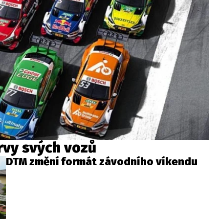
rvy svých vozů
DTM změní formát závodního víkendu