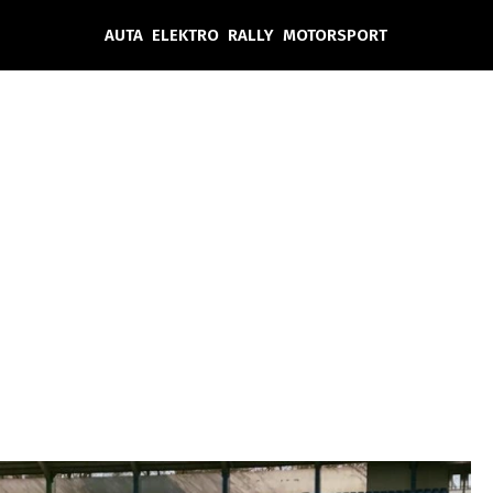
AUTA
ELEKTRO
RALLY
MOTORSPORT
Auta
Elektro
Rally
Motorsport
Testy aut
Novinky ze světa EV
Ostatní
Pit Lane
Novinky
Testy elektromobilů
Tiskovky
Češi v akci
Eko
Trh s elektromobily
Rozhovory
FIA CEZ & Poháry
Spy
Dakar
Mezinárodní scéna
Historie
Z domova
Zajímavosti
Ze světa
Technika
Ekonomika
Český trh
Tuning
Profi