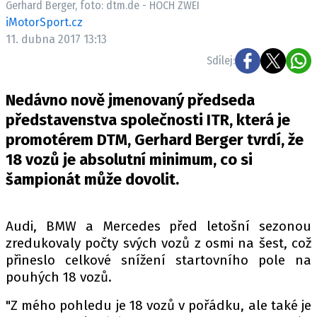
Gerhard Berger, foto: dtm.de - HOCH ZWEI
ELEKTRO
iMotorSport.cz
11. dubna 2017 13:13
NOVINKY ZE SVĚTA EV
Sdílej:
TESTY ELEKTROMOBILŮ
TRH S ELEKTROMOBILY
Nedávno nově jmenovaný předseda
RALLY
představenstva společnosti ITR, která je
promotérem DTM, Gerhard Berger tvrdí, že
OSTATNÍ
18 vozů je absolutní minimum, co si
TISKOVKY
šampionát může dovolit.
ROZHOVORY
DAKAR
Audi, BMW a Mercedes před letošní sezonou
Z DOMOVA
zredukovaly počty svých vozů z osmi na šest, což
ZE SVĚTA
přineslo celkové snížení startovního pole na
pouhých 18 vozů.
MOTORSPORT
"Z mého pohledu je 18 vozů v pořádku, ale také je