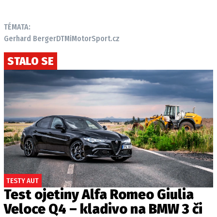
TÉMATA:
Gerhard Berger
DTM
iMotorSport.cz
STALO SE
TESTY AUT
Test ojetiny Alfa Romeo Giulia
Veloce Q4 – kladivo na BMW 3 či