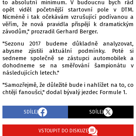
PIT LANE
to absolutní minimum. V budoucnu bych rád
opět viděl početnější startovní pole v DTM.
ČEŠI V AKCI
Nicméně i tak očekávám vzrušující podívanou a
FIA CEZ & POHÁRY
věřím, že nová pravidla přispějí k dramatickým
MEZINÁRODNÍ SCÉNA
závodům," prozradil Gerhard Berger.
"Sezonu 2017 budeme důkladně analyzovat,
SLEDUJTE NÁS NA
|
abysme zjistili aktuální podmínky. Poté si
sedneme společně se zástupci automobilek a
dohodneme se na směřování šampionátu v
Máte příběh, fotku nebo video?
následujících letech."
Pošlete e-mail na autoroad.cz
"Samozřejmě, že důležité bude i nahlížet na to, co
chtějí fanoušci," dodal bývalý jezdec Formule 1.
ETICKÝ KODEX
KONTAKT
SDÍLEJ
SDÍLEJ
VYDAVATEL
INZERCE
VSTOUPIT DO DISKUZE
OSOBNÍ ÚDAJE / COOKIES