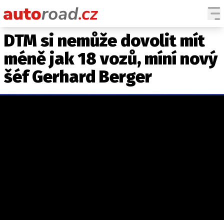
DTM si nemůže dovolit mít
AUTA
méně jak 18 vozů, míní nový
TESTY AUT
šéf Gerhard Berger
NOVINKY
EKO
SPY
HISTORIE
ZAJÍMAVOSTI
TECHNIKA
EKONOMIKA
ČESKÝ TRH
TUNING
PROFI