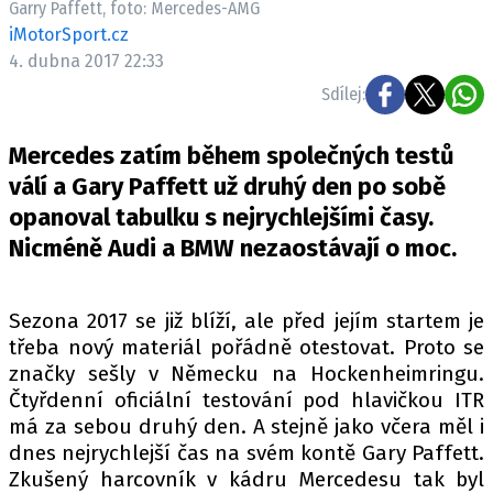
Garry Paffett, foto: Mercedes-AMG
ELEKTRO
iMotorSport.cz
4. dubna 2017 22:33
NOVINKY ZE SVĚTA EV
Sdílej:
TESTY ELEKTROMOBILŮ
TRH S ELEKTROMOBILY
Mercedes zatím během společných testů
RALLY
válí a Gary Paffett už druhý den po sobě
opanoval tabulku s nejrychlejšími časy.
OSTATNÍ
Nicméně Audi a BMW nezaostávají o moc.
TISKOVKY
ROZHOVORY
Sezona 2017 se již blíží, ale před jejím startem je
DAKAR
třeba nový materiál pořádně otestovat. Proto se
Z DOMOVA
značky sešly v Německu na Hockenheimringu.
ZE SVĚTA
Čtyřdenní oficiální testování pod hlavičkou ITR
má za sebou druhý den. A stejně jako včera měl i
MOTORSPORT
dnes nejrychlejší čas na svém kontě Gary Paffett.
Zkušený harcovník v kádru Mercedesu tak byl