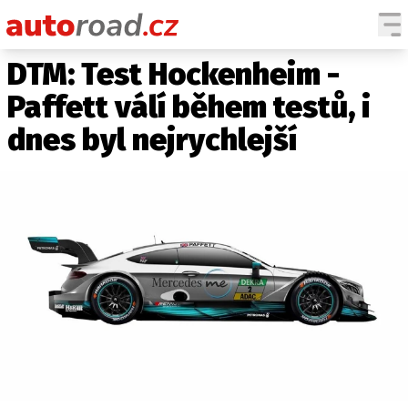
DTM: Test Hockenheim -
AUTA
Paffett válí během testů, i
TESTY AUT
dnes byl nejrychlejší
NOVINKY
EKO
SPY
HISTORIE
ZAJÍMAVOSTI
TECHNIKA
EKONOMIKA
ČESKÝ TRH
TUNING
PROFI