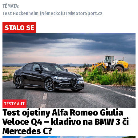
TÉMATA:
Test Hockenheim (Německo)
DTM
iMotorSport.cz
STALO SE
TESTY AUT
Test ojetiny Alfa Romeo Giulia
Veloce Q4 – kladivo na BMW 3 či
Mercedes C?