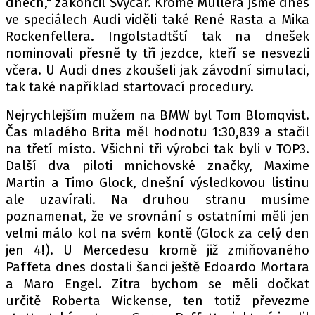
dnech," zakončil Švýcar. Kromě Müllera jsme dnes
ve speciálech Audi viděli také René Rasta a Mika
Rockenfellera. Ingolstadtští tak na dnešek
nominovali přesně ty tři jezdce, kteří se nesvezli
Provozovatelem serveru autoroad.cz je
včera. U Audi dnes zkoušeli jak závodní simulaci,
INCORP MEDIA GROUP s.r.o., IČ: 118 23 054
tak také například startovací procedury.
Nejrychlejším mužem na BMW byl Tom Blomqvist.
Čas mladého Brita měl hodnotu 1:30,839 a stačil
na třetí místo. Všichni tři výrobci tak byli v TOP3.
Další dva piloti mnichovské značky, Maxime
Martin a Timo Glock, dnešní výsledkovou listinu
ale uzavírali. Na druhou stranu musíme
poznamenat, že ve srovnání s ostatními měli jen
velmi málo kol na svém kontě (Glock za celý den
jen 4!). U Mercedesu kromě již zmiňovaného
Paffeta dnes dostali šanci ještě Edoardo Mortara
a Maro Engel. Zítra bychom se měli dočkat
určitě Roberta Wickense, ten totiž převezme