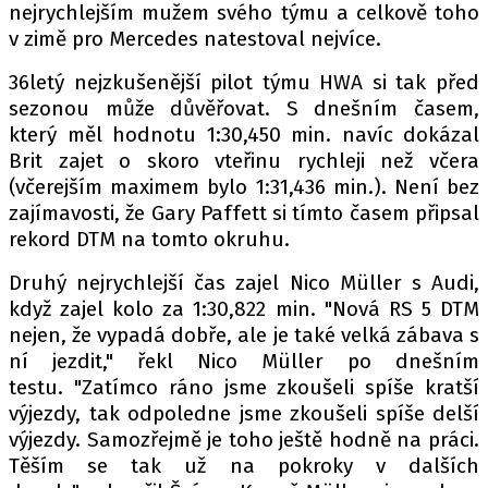
PIT LANE
nejrychlejším mužem svého týmu a celkově toho
ČEŠI V AKCI
v zimě pro Mercedes natestoval nejvíce.
FIA CEZ & POHÁRY
36letý nejzkušenější pilot týmu HWA si tak před
MEZINÁRODNÍ SCÉNA
sezonou může důvěřovat. S dnešním časem,
který měl hodnotu 1:30,450 min. navíc dokázal
Brit zajet o skoro vteřinu rychleji než včera
SLEDUJTE NÁS NA
|
(včerejším maximem bylo 1:31,436 min.). Není bez
zajímavosti, že Gary Paffett si tímto časem připsal
Máte příběh, fotku nebo video?
rekord DTM na tomto okruhu.
Pošlete e-mail na autoroad.cz
Druhý nejrychlejší čas zajel Nico Müller s Audi,
když zajel kolo za 1:30,822 min. "Nová RS 5 DTM
nejen, že vypadá dobře, ale je také velká zábava s
ETICKÝ KODEX
ní jezdit," řekl Nico Müller po dnešním
KONTAKT
testu. "Zatímco ráno jsme zkoušeli spíše kratší
VYDAVATEL
výjezdy, tak odpoledne jsme zkoušeli spíše delší
výjezdy. Samozřejmě je toho ještě hodně na práci.
INZERCE
Těším se tak už na pokroky v dalších
OSOBNÍ ÚDAJE / COOKIES