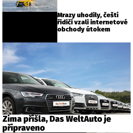
Mrazy uhodily, čeští
řidiči vzali internetové
obchody útokem
Zima přišla, Das WeltAuto je
připraveno