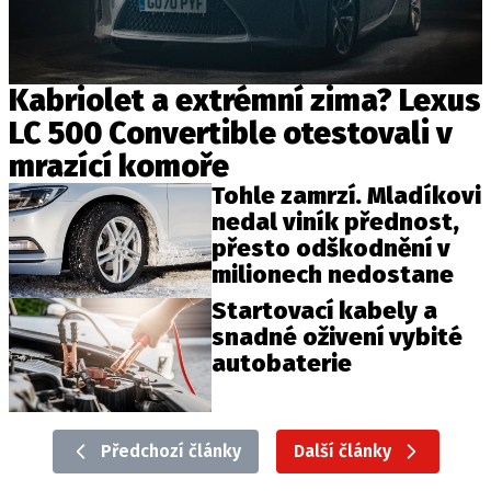
Kabriolet a extrémní zima? Lexus
LC 500 Convertible otestovali v
mrazící komoře
Tohle zamrzí. Mladíkovi
nedal viník přednost,
přesto odškodnění v
milionech nedostane
Startovací kabely a
snadné oživení vybité
autobaterie
Předchozí články
Další články