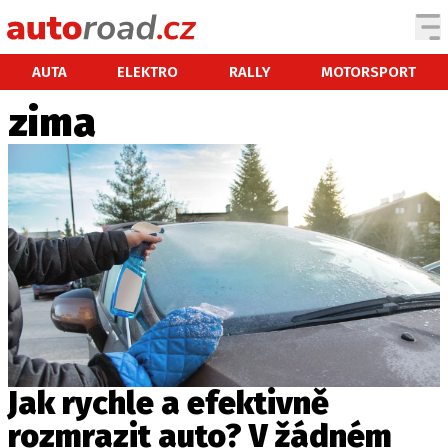
AUTA
AUTA
ELEKTRO
RALLY
MOTORSPORT
zima
TESTY AUT
NOVINKY
EKO
SPY
HISTORIE
ZAJÍMAVOSTI
TECHNIKA
EKONOMIKA
ČESKÝ TRH
TUNING
Jak rychle a efektivně
PROFI
rozmrazit auto? V žádném