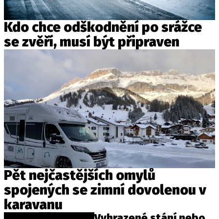
PIT LANE
ČEŠI V AKCI
Kdo chce odškodnění po srážce
FIA CEZ & POHÁRY
se zvěří, musí být připraven
MEZINÁRODNÍ SCÉNA
SLEDUJTE NÁS NA
|
Máte příběh, fotku nebo video?
Pošlete e-mail na autoroad.cz
ETICKÝ KODEX
KONTAKT
Pět nejčastějších omylů
VYDAVATEL
spojených se zimní dovolenou v
INZERCE
karavanu
OSOBNÍ ÚDAJE / COOKIES
Vyhrazené stání nebo