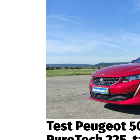
Etický kodex
Kontakt
V
Provozovatelem serveru 
Test Peugeot 5
PureTech 225, 