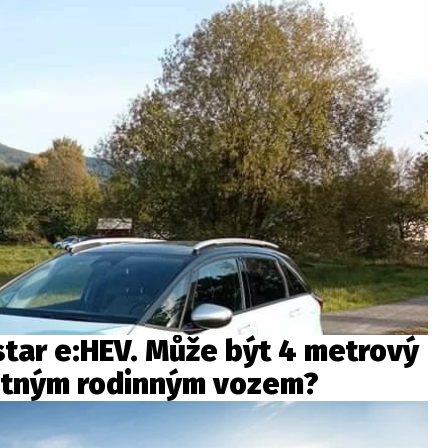
star e:HEV. Může být 4 metrový
otným rodinným vozem?