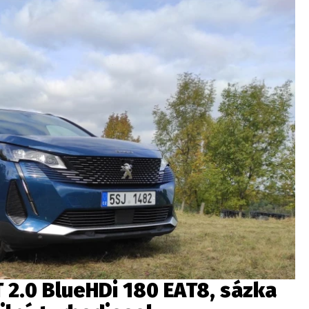
 2.0 BlueHDi 180 EAT8, sázka