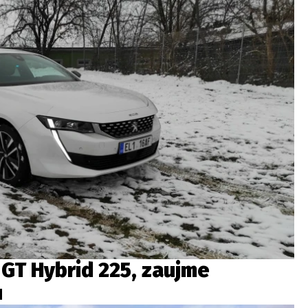
GT Hybrid 225, zaujme
u