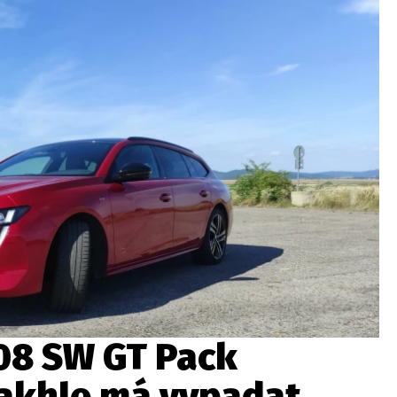
ydavatel
Inzerce
Osobní údaje / Cookies
autoroad.cz je INCORP MEDIA GROUP s.r.o., IČ: 118 23 054
08 SW GT Pack
takhle má vypadat