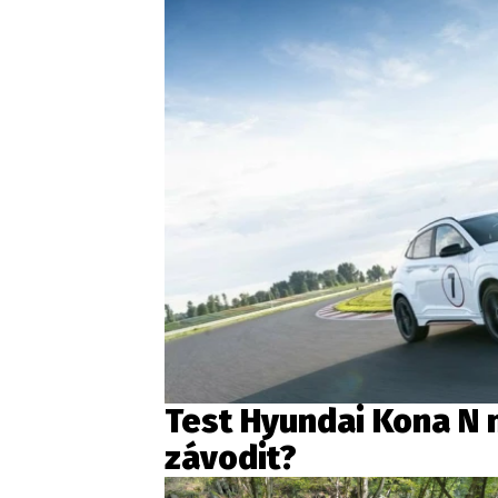
Test Hyundai Kona N n
závodit?