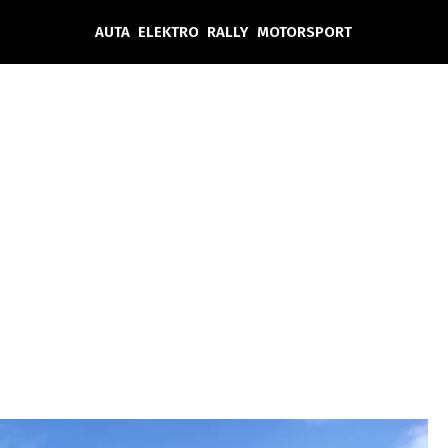
AUTA
ELEKTRO
RALLY
MOTORSPORT
Auta
Elektro
Rally
Motorsport
Testy aut
Novinky ze světa EV
Ostatní
Pit Lane
Novinky
Testy elektromobilů
Tiskovky
Češi v akci
Eko
Trh s elektromobily
Rozhovory
FIA CEZ & Poháry
Spy
Dakar
Mezinárodní scéna
Historie
Z domova
Zajímavosti
Ze světa
Technika
Ekonomika
Český trh
Tuning
Profi