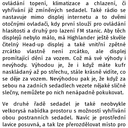
ovládání topení, klimatizace a chlazení, či
vyhřívání již zmíněných sedadel. Také rádio se
nastavuje mimo displej internetu a to dvěmi
otočnými ovladači, kdy první slouží pro ovládání
hlasitosti a druhý pro lazení FM stanic. Aby těch
displejů nebylo málo, má Highlander ještě skvěle
čitelný Head‑up displej a také vnitřní zpětné
zrcátko vlastně není zrcátko, ale displej
promítající dění za vozem. Což má své výhody i
nevýhody. Výhodou je, že i když máte kufr
naskládaný až po střechu, stále krásně vidíte, co
se děje za vozem. Nevýhodou pak je, že když za
sebou na zadních sedadlech vezete nějaké sličné
slečny, nemůžete po nich nenápadně pokukovat.
Ve druhé řadě sedadel je také neobvykle
velkorysá nabídka prostoru s možností vyhřívání
obou postranních sedadel. Navíc je prostřední
lavice posuvná, a tak lze přerozdělovat místo pro