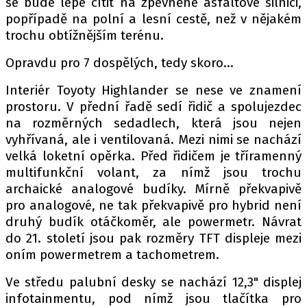
se bude lépe cítit na zpevněné asfaltové silnici,
popřípadě na polní a lesní cestě, než v nějakém
trochu obtížnějším terénu.
Provozovatelem serveru autoroad.cz je
Opravdu pro 7 dospělých, tedy skoro...
INCORP MEDIA GROUP s.r.o., IČ: 118 23 054
Interiér Toyoty Highlander se nese ve znamení
prostoru. V přední řadě sedí řidič a spolujezdec
na rozměrných sedadlech, která jsou nejen
vyhřívaná, ale i ventilovaná. Mezi nimi se nachází
velká loketní opěrka. Před řidičem je tříramenný
multifunkční volant, za nímž jsou trochu
archaické analogové budíky. Mírně překvapivě
pro analogové, ne tak překvapivě pro hybrid není
druhý budík otáčkoměr, ale powermetr. Návrat
do 21. století jsou pak rozměry TFT displeje mezi
oním powermetrem a tachometrem.
Ve středu palubní desky se nachází 12,3" displej
infotainmentu, pod nímž jsou tlačítka pro