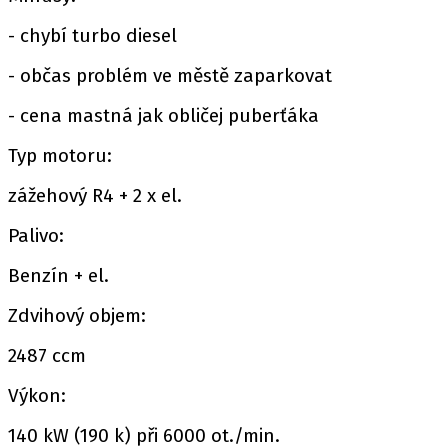
- chybí turbo diesel
- občas problém ve městě zaparkovat
- cena mastná jak obličej puberťáka
Typ motoru:
zážehový R4 + 2 x el.
Palivo:
Benzín + el.
Zdvihový objem:
2487 ccm
Výkon:
140 kW (190 k) při 6000 ot./min.