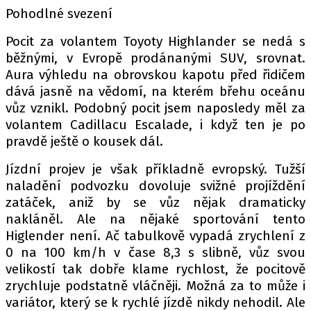
Pohodlné svezení
Pocit za volantem Toyoty Highlander se nedá s
běžnými, v Evropě prodánanými SUV, srovnat.
Aura výhledu na obrovskou kapotu před řidičem
dává jasně na vědomí, na kterém břehu oceánu
vůz vznikl. Podobný pocit jsem naposledy měl za
volantem Cadillacu Escalade, i když ten je po
pravdě ještě o kousek dál.
Jízdní projev je však příkladně evropský. Tužší
naladění podvozku dovoluje svižné projíždění
zatáček, aniž by se vůz nějak dramaticky
nakláněl. Ale na nějaké sportování tento
Higlender není. Ač tabulkově vypadá zrychlení z
0 na 100 km/h v čase 8,3 s slibně, vůz svou
velikostí tak dobře klame rychlost, že pocitově
zrychluje podstatně vláčněji. Možná za to může i
variátor, který se k rychlé jízdě nikdy nehodil. Ale