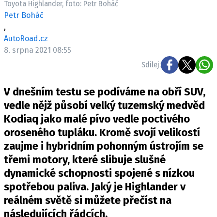
Toyota Highlander, foto: Petr Boháč
ELEKTRO
Petr Boháč
,
NOVINKY ZE SVĚTA EV
AutoRoad.cz
TESTY ELEKTROMOBILŮ
8. srpna 2021 08:55
TRH S ELEKTROMOBILY
Sdílej:
RALLY
V dnešním testu se podíváme na obří SUV,
OSTATNÍ
vedle nějž působí velký tuzemský medvěd
TISKOVKY
Kodiaq jako malé pívo vedle poctivého
oroseného tupláku. Kromě svojí velikostí
ROZHOVORY
zaujme i hybridním pohonným ústrojím se
DAKAR
třemi motory, které slibuje slušné
Z DOMOVA
dynamické schopnosti spojené s nízkou
ZE SVĚTA
spotřebou paliva. Jaký je Highlander v
MOTORSPORT
reálném světě si můžete přečíst na
následujících řádcích.