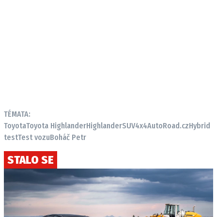
TÉMATA:
Toyota
Toyota Highlander
Highlander
SUV
4x4
AutoRoad.cz
Hybrid
test
Test vozu
Boháč Petr
STALO SE