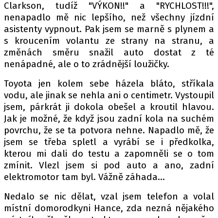
Clarkson, tudíž "VÝKON!!" a "RYCHLOST!!!",
nenapadlo mě nic lepšího, než všechny jízdní
asistenty vypnout. Pak jsem se marně s plynem a
s kroucením volantu ze strany na stranu, a
změnách směru snažil auto dostat z té
nenápadné, ale o to zrádnější loužičky.
Toyota jen kolem sebe házela bláto, stříkala
vodu, ale jinak se nehla ani o centimetr. Vystoupil
jsem, párkrát ji dokola obešel a kroutil hlavou.
Jak je možné, že když jsou zadní kola na suchém
povrchu, že se ta potvora nehne. Napadlo mě, že
jsem se třeba spletl a vyrábí se i předkolka,
kterou mi dali do testu a zapomněli se o tom
zmínit. Vlezl jsem si pod auto a ano, zadní
elektromotor tam byl. Vážně záhada...
Nedalo se nic dělat, vzal jsem telefon a volal
místní domorodkyni Hance, zda nezná nějakého