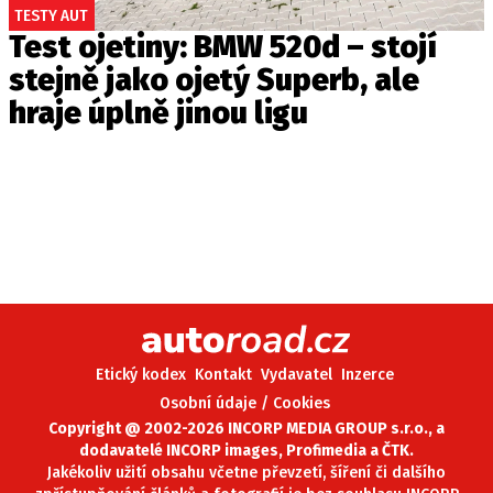
TESTY AUT
Test ojetiny: BMW 520d – stojí
stejně jako ojetý Superb, ale
hraje úplně jinou ligu
Etický kodex
Kontakt
Vydavatel
Inzerce
Osobní údaje / Cookies
Copyright @ 2002-2026 INCORP MEDIA GROUP s.r.o., a
dodavatelé INCORP images, Profimedia a ČTK.
Jakékoliv užití obsahu včetne převzetí, šíření či dalšího