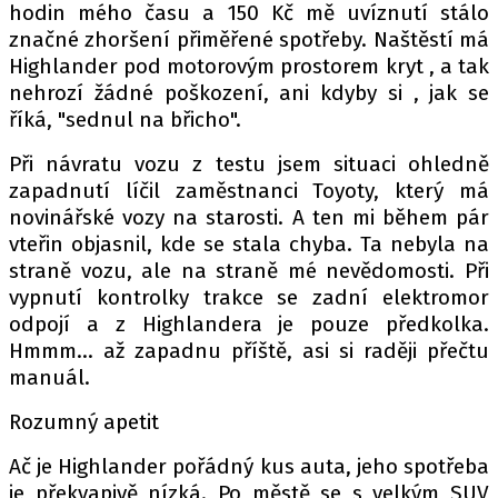
hodin mého času a 150 Kč mě uvíznutí stálo
značné zhoršení přiměřené spotřeby. Naštěstí má
Highlander pod motorovým prostorem kryt , a tak
nehrozí žádné poškození, ani kdyby si , jak se
říká, "sednul na břicho".
Při návratu vozu z testu jsem situaci ohledně
zapadnutí líčil zaměstnanci Toyoty, který má
novinářské vozy na starosti. A ten mi během pár
vteřin objasnil, kde se stala chyba. Ta nebyla na
straně vozu, ale na straně mé nevědomosti. Při
vypnutí kontrolky trakce se zadní elektromor
odpojí a z Highlandera je pouze předkolka.
Hmmm... až zapadnu příště, asi si raději přečtu
manuál.
Rozumný apetit
Ač je Highlander pořádný kus auta, jeho spotřeba
je překvapivě nízká. Po městě se s velkým SUV