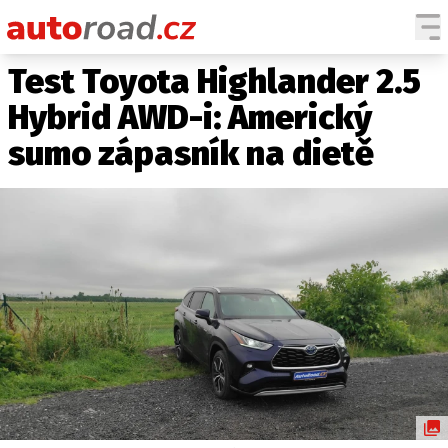
Test Toyota Highlander 2.5
AUTA
Hybrid AWD-i: Americký
TESTY AUT
sumo zápasník na dietě
NOVINKY
EKO
SPY
HISTORIE
ZAJÍMAVOSTI
TECHNIKA
EKONOMIKA
ČESKÝ TRH
TUNING
PROFI