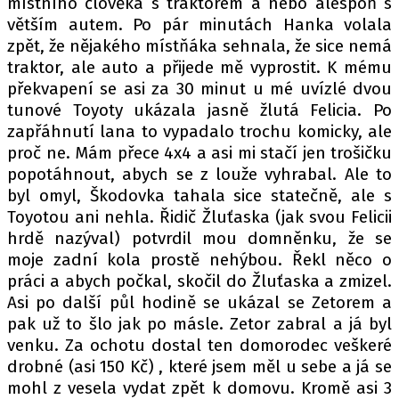
místního člověka s traktorem a nebo alespoň s
větším autem. Po pár minutách Hanka volala
zpět, že nějakého místňáka sehnala, že sice nemá
traktor, ale auto a přijede mě vyprostit. K mému
překvapení se asi za 30 minut u mé uvízlé dvou
tunové Toyoty ukázala jasně žlutá Felicia. Po
zapřáhnutí lana to vypadalo trochu komicky, ale
proč ne. Mám přece 4x4 a asi mi stačí jen trošičku
popotáhnout, abych se z louže vyhrabal. Ale to
byl omyl, Škodovka tahala sice statečně, ale s
Toyotou ani nehla. Řidič Žluťaska (jak svou Felicii
hrdě nazýval) potvrdil mou domněnku, že se
moje zadní kola prostě nehýbou. Řekl něco o
práci a abych počkal, skočil do Žluťaska a zmizel.
Asi po další půl hodině se ukázal se Zetorem a
pak už to šlo jak po másle. Zetor zabral a já byl
venku. Za ochotu dostal ten domorodec veškeré
drobné (asi 150 Kč) , které jsem měl u sebe a já se
mohl z vesela vydat zpět k domovu. Kromě asi 3