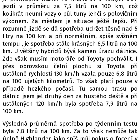
jezdí v průměru za 7,5 litrů na 100 km, což
kolikrát neumí vozy o půl tuny lehčí s polovičním
výkonem. Za městem je situace ještě lepší. Při
rozumné jízdě se dá spotřeba udržet těsně nad 5
litry na 100 km a při normálním, spíše svižném
tempu , je spotřeba stále krásných 6,5 litrů na 100
km. U většiny hybridů bývá kámen úrazu dálnice.
Zde však musím motoráře od Toyoty pochválit. I
přes obrovskou čelní plochu si Toyota při
ustálené rychlosti 130 km/h vzala pouze 6,8 litrů
na 100 ujetých kilometrů. To však platí pouze v
případě hezkého počasí. Tu samou trasu po
dálnici jsem jel druhý den za hustého deště a při
ustálených 120 km/h byla spotřeba 7,9 litrů na
100 km.
Výsledná průměrná spotřeba po týdenním testu
byla 7,8 litrů na 100 km. Za to však nemůže tak
úplně Highlander, jako spíš můj pokus o focení v