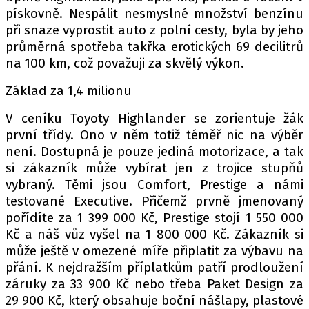
pískovně. Nespálit nesmyslné množství benzínu
při snaze vyprostit auto z polní cesty, byla by jeho
průměrná spotřeba takřka erotických 69 decilitrů
na 100 km, což považuji za skvělý výkon.
Základ za 1,4 milionu
V ceníku Toyoty Highlander se zorientuje žák
první třídy. Ono v něm totiž téměř nic na výběr
není. Dostupná je pouze jediná motorizace, a tak
si zákazník může vybírat jen z trojice stupňů
vybraný. Těmi jsou Comfort, Prestige a námi
testované Executive. Přičemž prvně jmenovaný
pořídíte za 1 399 000 Kč, Prestige stojí 1 550 000
Kč a náš vůz vyšel na 1 800 000 Kč. Zákazník si
může ještě v omezené míře připlatit za výbavu na
přání. K nejdražším příplatkům patří prodloužení
záruky za 33 900 Kč nebo třeba Paket Design za
29 900 Kč, který obsahuje boční nášlapy, plastové