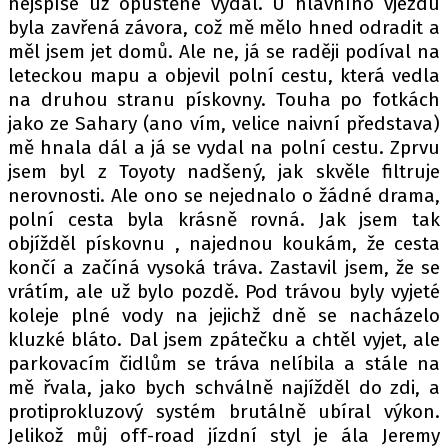
nejspíše už opuštěné vydal. U hlavního vjezdu
byla zavřená závora, což mě mělo hned odradit a
měl jsem jet domů. Ale ne, já se raději podíval na
leteckou mapu a objevil polní cestu, která vedla
na druhou stranu pískovny. Touha po fotkách
jako ze Sahary (ano vím, velice naivní představa)
mě hnala dál a já se vydal na polní cestu. Zprvu
jsem byl z Toyoty nadšený, jak skvěle filtruje
nerovnosti. Ale ono se nejednalo o žádné drama,
polní cesta byla krásně rovná. Jak jsem tak
objížděl pískovnu , najednou koukám, že cesta
končí a začíná vysoká tráva. Zastavil jsem, že se
vrátím, ale už bylo pozdě. Pod trávou byly vyjeté
koleje plné vody na jejichž dně se nacházelo
kluzké bláto. Dal jsem zpátečku a chtěl vyjet, ale
parkovacím čidlům se tráva nelíbila a stále na
mě řvala, jako bych schválně najížděl do zdi, a
protiprokluzový systém brutálně ubíral výkon.
Jelikož můj off-road jízdní styl je ála Jeremy