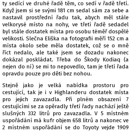
ty sedící ve druhé řadě těm, co sedí v řadě třetí.
Když jsem si se svými 181 cm sedal sám za sebe a
nastavil prostřední řadu tak, abych měl stále
velkorysé místo na nohy, ve třetí řadě sedadel
byl stále dostatek místa pro osobu téměř dospělé
velikosti. Slečna Eliška na fotografii měří 152 cm a
místa okolo sebe měla dostatek, což se o mně
říct nedalo, ale také jsem se dozadu nakonec
dokázal poskládat. Třeba do Škody Kodiaq (a
nejen do ní) se mi to nepovedlo, tam je třetí řada
opravdu pouze pro děti bez nohou.
Stejně jako je velká nabídka prostoru pro
cestující, tak je i v Highlanderu dostatek místa
pro jejich zavazadla. Při plném obsazení 7
cestujícími se za opěradly třetí řady nachází ještě
slušných 332 litrů pro zavazadla. V 5 místném
uspořádání má kufr objem 658 litrů a nakonec ve
2 místném uspořádání se do Toyoty vejde 1909