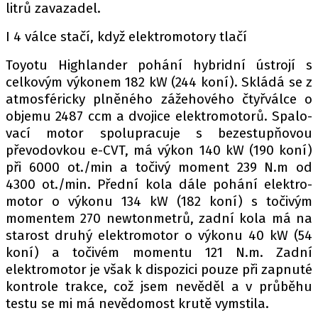
litrů zavazadel.
I 4 válce stačí, když elektromotory tlačí
Toy­o­tu Highlan­der pohání hybridní ústrojí s
celkovým výkonem 182 kW (244 koní). Skládá se z
atmosféricky plněného zážehového čtyřválce o
objemu 2487 ccm a dvojice elektromotorů. Spa­lo­
va­cí mo­tor spolupracuje s bezestupňovou
převodovkou e-CVT, má vý­kon 140 kW (190 koní)
při 6000 ot./min a to­či­vý mo­ment 239 N.m od
4300 ot./min. Před­ní ko­la dále pohání elek­tro­
mo­tor o výkonu 134 kW (182 koní) s točivým
momentem 270 new­ton­me­t­rů, zad­ní ko­la má na
sta­ros­t dru­hý elek­tro­mo­tor o výkonu 40 kW (54
koní) a točivém momentu 121 N.m. Zadní
elektromotor je však k dispozici pouze při zapnuté
kontrole trakce, což jsem nevěděl a v průběhu
testu se mi má nevědomost krutě vymstila.