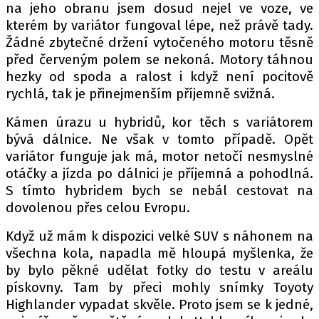
na jeho obranu jsem dosud nejel ve voze, ve
kterém by variátor fungoval lépe, než právě tady.
Žádné zbytečné držení vytočeného motoru těsně
před červeným polem se nekoná. Motory táhnou
hezky od spoda a ralost i když není pocitově
rychlá, tak je přinejmenším příjemně svižná.
Kámen úrazu u hybridů, kor těch s variátorem
bývá dálnice. Ne však v tomto případě. Opět
variátor funguje jak má, motor netočí nesmyslné
otáčky a jízda po dálnici je příjemná a pohodlná.
S tímto hybridem bych se nebál cestovat na
dovolenou přes celou Evropu.
Když už mám k dispozici velké SUV s náhonem na
všechna kola, napadla mě hloupá myšlenka, že
by bylo pěkné udělat fotky do testu v areálu
pískovny. Tam by přeci mohly snímky Toyoty
Highlander vypadat skvěle. Proto jsem se k jedné,