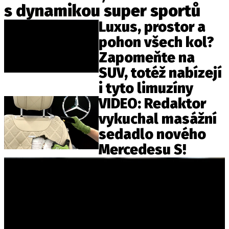
s dynamikou super sportů
ELEKTRO
Luxus, prostor a
NOVINKY ZE SVĚTA EV
pohon všech kol?
TESTY ELEKTROMOBILŮ
Zapomeňte na
TRH S ELEKTROMOBILY
SUV, totéž nabízejí
RALLY
i tyto limuzíny
VIDEO: Redaktor
OSTATNÍ
vykuchal masážní
TISKOVKY
sedadlo nového
ROZHOVORY
Mercedesu S!
DAKAR
Z DOMOVA
ZE SVĚTA
MOTORSPORT