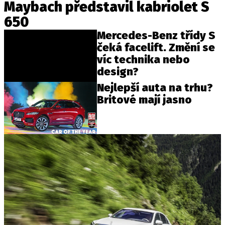
Maybach představil kabriolet S
650
Mercedes-Benz třídy S
čeká facelift. Změní se
víc technika nebo
design?
Nejlepší auta na trhu?
Britové mají jasno