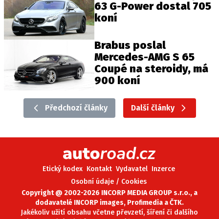
63 G-Power dostal 705
koní
Brabus poslal
Mercedes-AMG S 65
Coupé na steroidy, má
900 koní
Předchozí články
Další články
Etický kodex
Kontakt
Vydavatel
Inzerce
Osobní údaje / Cookies
Copyright @ 2002-2026 INCORP MEDIA GROUP s.r.o., a
dodavatelé INCORP images, Profimedia a ČTK.
Jakékoliv užití obsahu včetne převzetí, šíření či dalšího