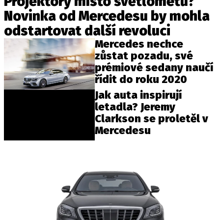
Projektory místo světlometů?
Novinka od Mercedesu by mohla
odstartovat další revoluci
Provozovatelem serveru autoroad.cz je
Mercedes nechce
INCORP MEDIA GROUP s.r.o., IČ: 118 23 054
zůstat pozadu, své
prémiové sedany naučí
řídit do roku 2020
Jak auta inspirují
letadla? Jeremy
Clarkson se proletěl v
Mercedesu