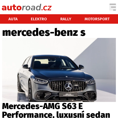
AUTA
AUTA
ELEKTRO
RALLY
MOTORSPORT
mercedes-benz s
TESTY AUT
NOVINKY
EKO
SPY
HISTORIE
ZAJÍMAVOSTI
TECHNIKA
EKONOMIKA
ČESKÝ TRH
TUNING
Mercedes-AMG S63 E
PROFI
Performance, luxusní sedan