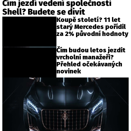
Čím jezdí vedení společnosti
Shell? Budete se divit
Koupě století? 11 let
starý Mercedes pořídil
za 2% původní hodnoty
Čím budou letos jezdit
vrcholní manažeři?
Přehled očekávaných
novinek