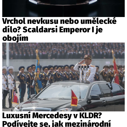
Vrchol nevkusu nebo umělecké
dílo? Scaldarsi Emperor I je
obojím
Luxusní Mercedesy v KLDR?
Podívejte se, jak mezinárodní