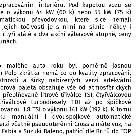
zpracováním interiéru. Pod kapotou vozu se
álce o výkonu 44 kW (60 k) nebo 55 kW (75 k)
atickou převodovkou, které sice nemají
 jejich točivosti je s nimi na silnici někdy i
 čtyři stálé a dva akční výbavové stupně, ceny
runách.
ího malého auta roku byl poměrně jasnou
en Polo zkrátka nemá co do kvality zpracování,
stností a šířky nabízených verzí adekvátní
torová paleta obsahuje vše od atmosférických
s přeplňované litrové tříválce TSI, čtyřválcovou
tříválcové turbodiesely TDI až po špičkové
ovanou 1.8 TSI o výkonu 141 kW (192 k). K tomu
dku manuální i dvouspojkové automatické
erzí včetně pseudoterénní Cross a máte vůz, na
a Fabia a Suzuki Baleno, patřící dle Britů do TOP