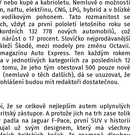
V nebo kupé a kabrioletu. Nemluvě o možnosti
n, naftu, elektřinu, CNG, LPG, hybrid a v blízké
 vodíkovým pohonem. Tato rozmanitost se
ích, vždyť za první pololetí letošního roku se
kordních 132 778 nových automobilů, což
 nárůst o 17 procent. Slovíčko nejprodávanější
leží Škodě, mezi modely pro změnu Octavii.
 magazínu Auto Express. Ten každým rokem
ta v jednotlivých kategoriích za posledních 12
 tomu, že jeho tým otestoval 500 pouze nově
h (nemluvě o těch dalších), dá se usuzovat, že
prohlášení budou mít redaktoři dostatečnou.
í, že se celkově nejlepším autem uplynulých
itský zástupce. A protože jich na trh zase tolik
y padla na Jaguar F-Pace, první SUV v historii
aujal už svým designem, který má všechny