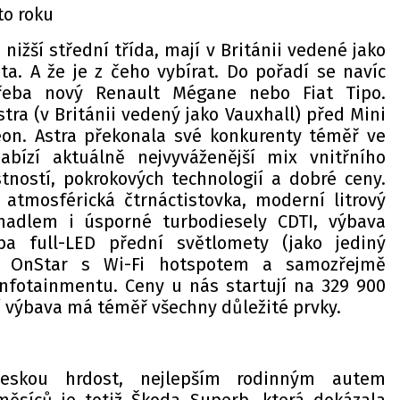
to roku
nižší střední třída, mají v Británii vedené jako
a. A že je z čeho vybírat. Do pořadí se navíc
třeba nový Renault Mégane nebo Fiat Tipo.
stra (v Británii vedený jako Vauxhall) před Mini
n. Astra překonala své konkurenty téměř ve
bízí aktuálně nejvyváženější mix vnitřního
stností, pokrokových technologií a dobré ceny.
 atmosférická čtrnáctistovka, moderní litrový
hadlem i úsporné turbodiesely CDTI, výbava
a full-LED přední světlomety (jako jediný
 OnStar s Wi-Fi hotspotem a samozřejmě
infotainmentu. Ceny u nás startují na 329 900
í výbava má téměř všechny důležité prvky.
českou hrdost, nejlepším rodinným autem