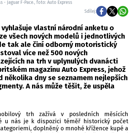
 - Jaguar F-Pace., foto: Auto Express
Sdílej:
vyhlašuje vlastní národní anketu o
 ze všech nových modelů i jednotlivých
e tak ale činí odborný motoristický
stoval více než 500 nových
zejících na trh v uplynulých dvanácti
 britském magazínu Auto Express, jehož
ed několika dny se seznamem nejlepších
gmenty. A nás může těšit, že uspěla
obilový trh zažívá v posledních měsících
é u nás je k dispozici téměř historický počet
ategoriemi, doplněný o mnohé křížence kupé a