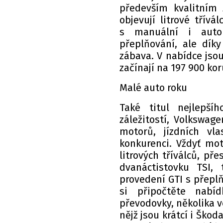
především kvalitním 
objevují litrové třív
s manuální i autom
přeplňování, ale díky
zábava. V nabídce jsou
začínají na 197 900 ko
Malé auto roku
Také titul nejlepš
záležitostí, Volkswag
motorů, jízdních vla
konkurenci. Vždyť mo
litrových tříválců, pře
dvanáctistovku TSI, 
provedení GTI s přeplň
si připočtěte nabí
převodovky, několika v
nějž jsou krátcí i Škod