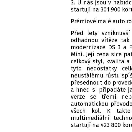
3. U nás jsou v nabíd
startují na 301 900 ko
Prémiové malé auto r
Před lety vzniknuvš
odhadnou vítěze tak 
modernizace DS 3 a Fi
Mini. Její cena sice p
celkový styl, kvalita
tyto nedostatky ce
neustálému růstu spíše
přesednout do provede
a hned si připadáte j
verze se třemi neb
automatickou převodo
všech kol. K takto 
multimediální techno
startují na 423 800 ko