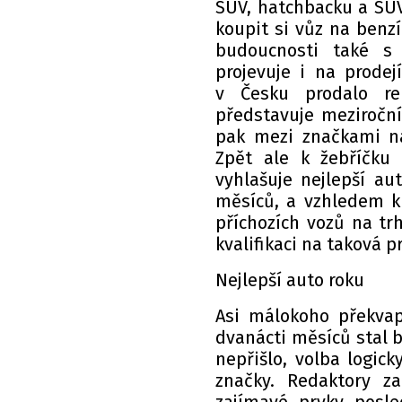
SUV, hatchbacku a SU
koupit si vůz na benzí
budoucnosti také s
projevuje i na prodej
v Česku prodalo re
představuje meziroční
pak mezi značkami ná
Zpět ale k žebříčku
vyhlašuje nejlepší au
měsíců, a vzhledem k
příchozích vozů na tr
kvalifikaci na taková 
Nejlepší auto roku
Asi málokoho překvap
dvanácti měsíců stal br
nepřišlo, volba logick
značky. Redaktory z