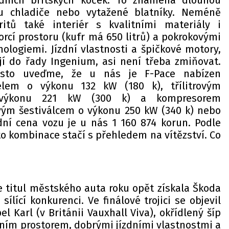
edních britských koček. To znamená dlouhou
u chladiče nebo vytažené blatníky. Neméně
itů také interiér s kvalitními materiály i
rcí prostoru (kufr má 650 litrů) a pokrokovými
ologiemi. Jízdní vlastnosti a špičkové motory,
jí do řady Ingenium, asi není třeba zmiňovat.
esto uveďme, že u nás je F-Pace nabízen
elem o výkonu 132 kW (180 k), třílitrovým
 výkonu 221 kW (300 k) a kompresorem
vým šestiválcem o výkonu 250 kW (340 k) nebo
dní cena vozu je u nás 1 160 874 korun. Podle
o kombinace stačí s přehledem na vítězství. Co
že titul městského auta roku opět získala Škoda
 sílící konkurenci. Ve finálové trojici se objevil
l Karl (v Británii Vauxhall Viva), okřídlený šíp
řním prostorem, dobrými jízdními vlastnostmi a