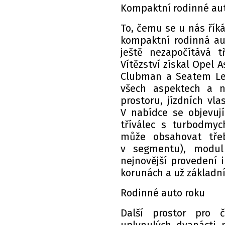
Kompaktní rodinné au
To, čemu se u nás říká 
kompaktní rodinná aut
ještě nezapočítává 
Vítězství získal Opel A
Clubman a Seatem Leo
všech aspektech a na
prostoru, jízdních vla
V nabídce se objevují
tříválec s turbodmyc
může obsahovat třeb
v segmentu), modul
nejnovější provedení 
korunách a už základn
Rodinné auto roku
Další prostor pro 