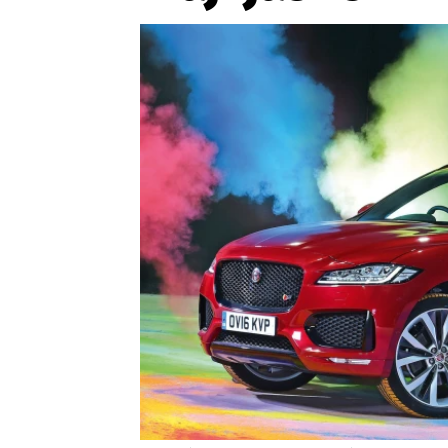
Etický kodex
Kontakt
V
Provozovatelem serveru 