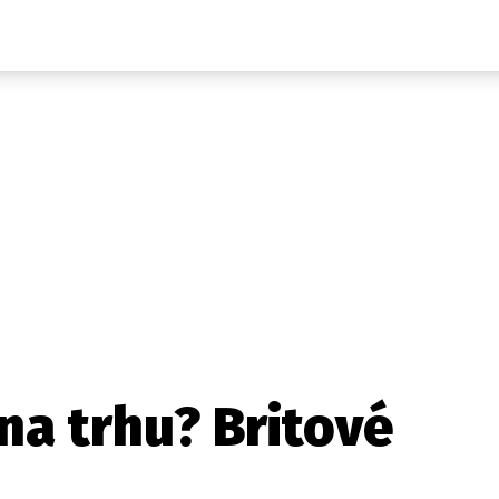
Auta
Elektro
Rally
Motorsport
Testy aut
Novinky ze světa EV
Ostatní
Pit Lane
Novinky
Testy elektromobilů
Tiskovky
Češi v akci
Eko
Trh s elektromobily
Rozhovory
FIA CEZ & Poháry
Spy
Dakar
Mezinárodní scéna
Historie
Z domova
Zajímavosti
Ze světa
Technika
Ekonomika
 na trhu? Britové
Český trh
Tuning
Profi