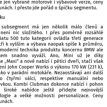
ce jen vybrané motorové i výbavové verze, ceny
runách. I přesto jde pořád o špičku segmentu.
oku
í subsegment má jen několik málo členů a
není nic složitého. I přes poměrně rozsáhlé
atu 500 tuto kategorii ovládla třetí generace
atří k vyšším a výbava naopak spíše k průměru,
 a moderní technika produktu koncernu BMW ale
lkem snadno vyváží. Ano, Mini už je díky
 „Maxi“ a nově nabízí i pětici dveří, stačí však
ní John Cooper Works o výkonu 170 kW (231 k),
ako v parádní motokáře. Nezaostávají ani další
o čtyřmi válci, respektive manuální nebo
vkou. Kombi Clubman dokonce nabízí i pohon
široké nabídce ještě přidejte nejnovější
logie a velké možnosti personalizace. Ceny
runách.