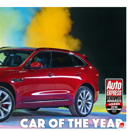
ydavatel
Inzerce
Osobní údaje / Cookies
autoroad.cz je INCORP MEDIA GROUP s.r.o., IČ: 118 23 054