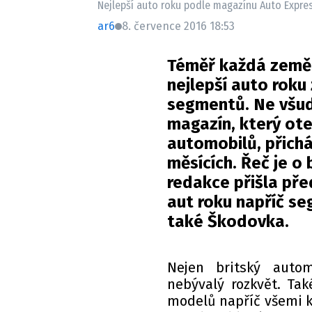
Nejlepší auto roku podle magazínu Auto Express
ar6
8. července 2016 18:53
Téměř každá země 
nejlepší auto roku
segmentů. Ne všud
magazín, který ote
automobilů, přichá
měsících. Řeč je o
redakce přišla př
aut roku napříč se
také Škodovka.
Nejen britský autom
nebývalý rozkvět. Tak
modelů napříč všemi k