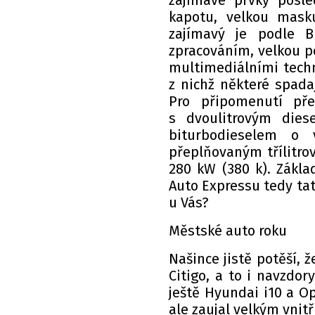
zajímavé prvky posl
kapotu, velkou mask
zajímavý je podle Br
zpracováním, velkou po
multimediálními techn
z nichž některé spada
Pro připomenutí př
s dvoulitrovým dies
biturbodieselem o
přeplňovaným třílitro
280 kW (380 k). Zákla
Auto Expressu tedy tat
u Vás?
Městské auto roku
Našince jistě potěší, 
Citigo, a to i navzdory
ještě Hyundai i10 a Ope
ale zaujal velkým vnit