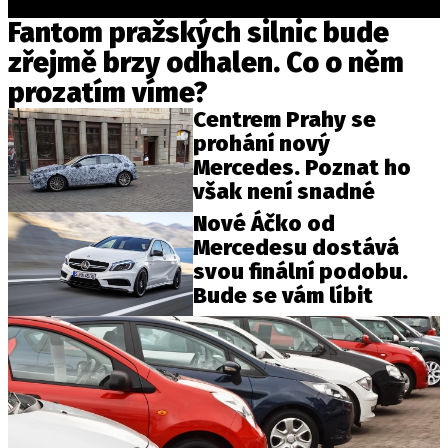
Fantom pražských silnic bude
zřejmě brzy odhalen. Co o něm
Provozovatelem serveru autoroad.cz je
prozatím víme?
INCORP MEDIA GROUP s.r.o., IČ: 118 23 054
Centrem Prahy se
prohání nový
Mercedes. Poznat ho
však není snadné
Nové Áčko od
Mercedesu dostává
svou finální podobu.
Bude se vám líbit