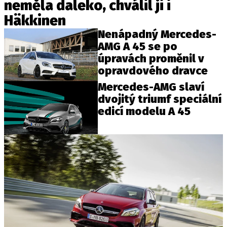
neměla daleko, chválil ji i
Häkkinen
Nenápadný Mercedes-
AMG A 45 se po
úpravách proměnil v
opravdového dravce
Mercedes-AMG slaví
dvojitý triumf speciální
edicí modelu A 45