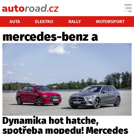
AUTA
AUTA
ELEKTRO
RALLY
MOTORSPORT
mercedes-benz a
TESTY AUT
NOVINKY
EKO
SPY
HISTORIE
ZAJÍMAVOSTI
TECHNIKA
EKONOMIKA
ČESKÝ TRH
TUNING
Dynamika hot hatche,
PROFI
spotřeba mopedu! Mercedes