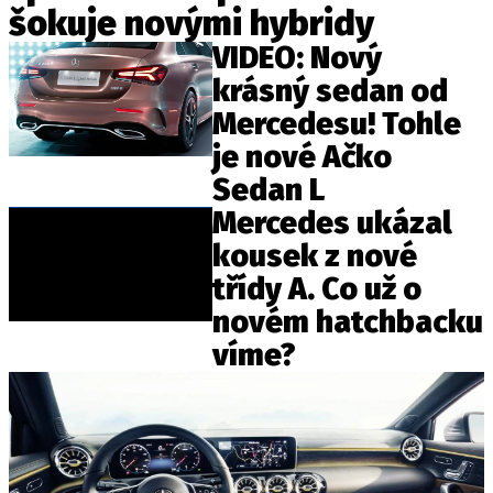
šokuje novými hybridy
ELEKTRO
VIDEO: Nový
NOVINKY ZE SVĚTA EV
krásný sedan od
TESTY ELEKTROMOBILŮ
Mercedesu! Tohle
TRH S ELEKTROMOBILY
je nové Ačko
RALLY
Sedan L
Mercedes ukázal
OSTATNÍ
kousek z nové
TISKOVKY
třídy A. Co už o
ROZHOVORY
novém hatchbacku
DAKAR
víme?
Z DOMOVA
ZE SVĚTA
MOTORSPORT