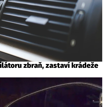
ilátoru zbraň, zastaví krádeže