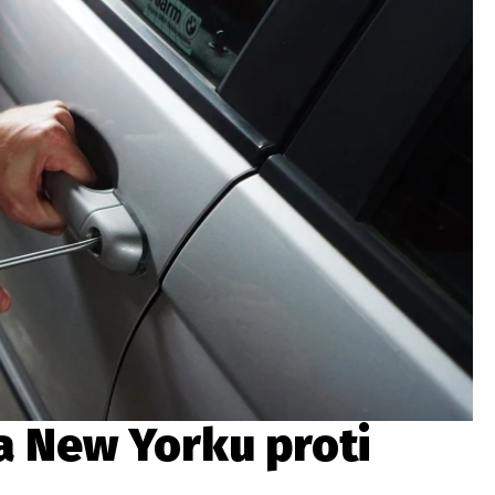
ydavatel
Inzerce
Osobní údaje / Cookies
autoroad.cz je INCORP MEDIA GROUP s.r.o., IČ: 118 23 054
a New Yorku proti