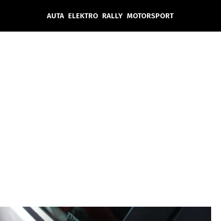
AUTA
ELEKTRO
RALLY
MOTORSPORT
Auta
Elektro
Rally
Motorsport
Testy aut
Novinky ze světa EV
Ostatní
Pit Lane
Novinky
Testy elektromobilů
Tiskovky
Češi v akci
Eko
Trh s elektromobily
Rozhovory
FIA CEZ & Poháry
Spy
Dakar
Mezinárodní scéna
Historie
Z domova
Zajímavosti
Ze světa
Technika
Ekonomika
Český trh
Tuning
Profi