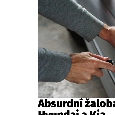
Etický kodex
Kontakt
V
Provozovatelem serveru 
Absurdní žalob
Hyundai a Kia