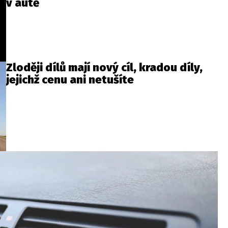
v autě
Zloději dílů mají nový cíl, kradou díly,
jejichž cenu ani netušíte