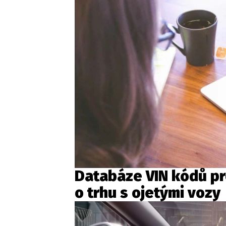
Databáze VIN kódů pr
o trhu s ojetými vozy