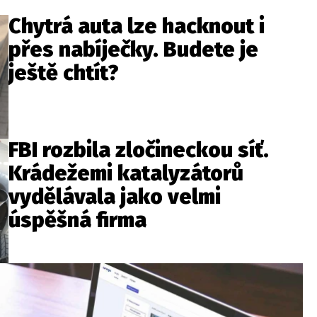
Chytrá auta lze hacknout i
přes nabíječky. Budete je
ještě chtít?
FBI rozbila zločineckou síť.
Krádežemi katalyzátorů
vydělávala jako velmi
úspěšná firma