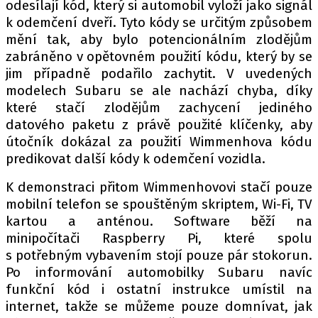
odesílají kód, který si automobil vyloží jako signál
k odemčení dveří. Tyto kódy se určitým způsobem
mění tak, aby bylo potencionálním zlodějům
Provozovatelem serveru autoroad.cz je
zabráněno v opětovném použití kódu, který by se
INCORP MEDIA GROUP s.r.o., IČ: 118 23 054
jim případně podařilo zachytit. V uvedených
modelech Subaru se ale nachází chyba, díky
které stačí zlodějům zachycení jediného
datového paketu z právě použité klíčenky, aby
útočník dokázal za použití Wimmenhova kódu
predikovat další kódy k odemčení vozidla.
K demonstraci přitom Wimmenhovovi stačí pouze
mobilní telefon se spouštěným skriptem, Wi-Fi, TV
kartou a anténou. Software běží na
minipočítači Raspberry Pi, které spolu
s potřebným vybavením stojí pouze pár stokorun.
Po informování automobilky Subaru navíc
funkční kód i ostatní instrukce umístil na
internet, takže se můžeme pouze domnívat, jak