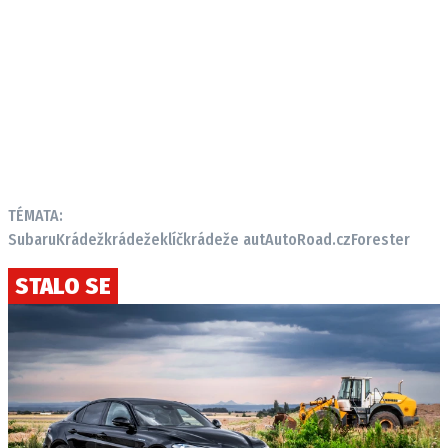
TÉMATA:
Subaru
Krádež
krádeže
klíč
krádeže aut
AutoRoad.cz
Forester
STALO SE