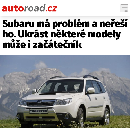
Subaru má problém a neřeší
AUTA
ho. Ukrást některé modely
TESTY AUT
může i začátečník
NOVINKY
EKO
SPY
HISTORIE
ZAJÍMAVOSTI
TECHNIKA
EKONOMIKA
ČESKÝ TRH
TUNING
PROFI