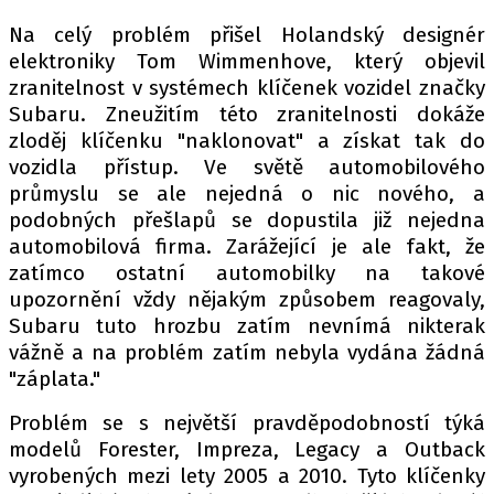
PIT LANE
Na celý problém přišel Holandský designér
ČEŠI V AKCI
elektroniky Tom Wimmenhove, který objevil
FIA CEZ & POHÁRY
zranitelnost v systémech klíčenek vozidel značky
MEZINÁRODNÍ SCÉNA
Subaru. Zneužitím této zranitelnosti dokáže
zloděj klíčenku "naklonovat" a získat tak do
vozidla přístup. Ve světě automobilového
SLEDUJTE NÁS NA
|
průmyslu se ale nejedná o nic nového, a
podobných přešlapů se dopustila již nejedna
Máte příběh, fotku nebo video?
automobilová firma. Zarážející je ale fakt, že
zatímco ostatní automobilky na takové
Pošlete e-mail na autoroad.cz
upozornění vždy nějakým způsobem reagovaly,
Subaru tuto hrozbu zatím nevnímá nikterak
ETICKÝ KODEX
vážně a na problém zatím nebyla vydána žádná
"záplata."
KONTAKT
VYDAVATEL
Problém se s největší pravděpodobností týká
INZERCE
modelů Forester, Impreza, Legacy a Outback
vyrobených mezi lety 2005 a 2010. Tyto klíčenky
OSOBNÍ ÚDAJE / COOKIES