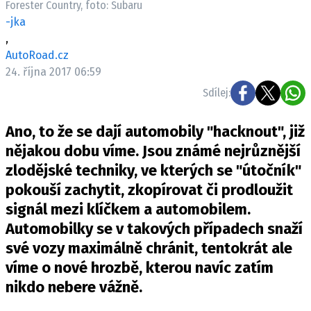
Forester Country, foto: Subaru
ELEKTRO
-jka
,
NOVINKY ZE SVĚTA EV
AutoRoad.cz
TESTY ELEKTROMOBILŮ
24. října 2017 06:59
TRH S ELEKTROMOBILY
Sdílej:
RALLY
Ano, to že se dají automobily "hacknout", již
OSTATNÍ
nějakou dobu víme. Jsou známé nejrůznější
TISKOVKY
zlodějské techniky, ve kterých se "útočník"
pokouší zachytit, zkopírovat či prodloužit
ROZHOVORY
signál mezi klíčkem a automobilem.
DAKAR
Automobilky se v takových případech snaží
Z DOMOVA
své vozy maximálně chránit, tentokrát ale
ZE SVĚTA
víme o nové hrozbě, kterou navíc zatím
MOTORSPORT
nikdo nebere vážně.