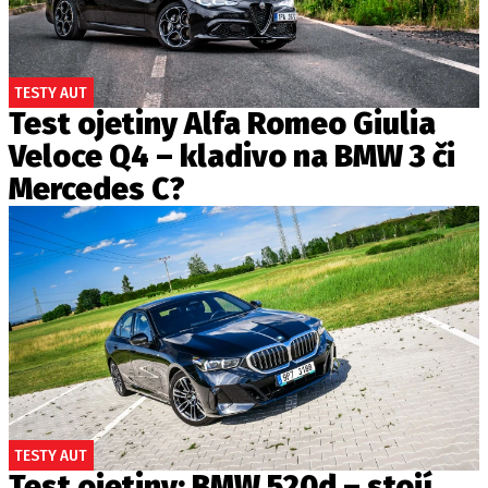
TESTY AUT
Test ojetiny Alfa Romeo Giulia
Veloce Q4 – kladivo na BMW 3 či
Mercedes C?
TESTY AUT
Test ojetiny: BMW 520d – stojí