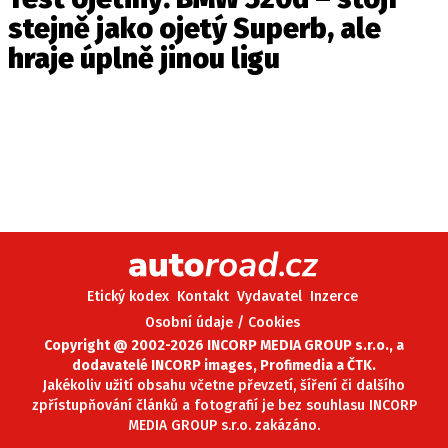
stejně jako ojetý Superb, ale
hraje úplně jinou ligu
Etický kodex
Kontakt
Vydavatel
Inzerce
Osobní údaje / Cookies
Copyright @ 2002-2026 INCORP MEDIA GROUP s.r.o., a
dodavatelé INCORP images, Profimedia a ČTK.
Jakékoliv užití obsahu včetne převzetí, šíření či dalšího
zpřístupňování článků a fotografií je bez souhlasu INCORP
MEDIA GROUP s.r.o. zakázáno.