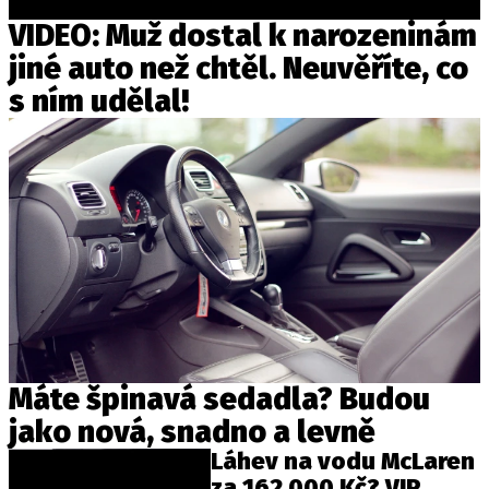
VIDEO: Muž dostal k narozeninám
jiné auto než chtěl. Neuvěříte, co
s ním udělal!
Máte špinavá sedadla? Budou
jako nová, snadno a levně
Láhev na vodu McLaren
za 162 000 Kč? VIP