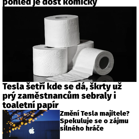
pohled je dost komický
Tesla šetří kde se dá, škrty už
prý zaměstnancům sebraly i
toaletní papír
Změní Tesla majitele?
Spekuluje se o zájmu
silného hráče