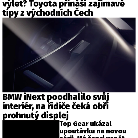
výlet? Toyota přináší zajímavé
tipy z východních Čech
BMW iNext poodhalilo svůj
interiér, na řidiče čeká obří
prohnutý displej
Top Gear ukázal
upoutávku na novou