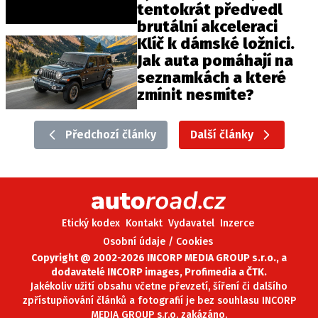
tentokrát předvedl
brutální akceleraci
Klíč k dámské ložnici.
Jak auta pomáhají na
seznamkách a které
zmínit nesmíte?
Předchozí články
Další články
Etický kodex
Kontakt
Vydavatel
Inzerce
Osobní údaje / Cookies
Copyright @ 2002-2026 INCORP MEDIA GROUP s.r.o., a
dodavatelé INCORP images, Profimedia a ČTK.
Jakékoliv užití obsahu včetne převzetí, šíření či dalšího
zpřístupňování článků a fotografií je bez souhlasu INCORP
MEDIA GROUP s.r.o. zakázáno.