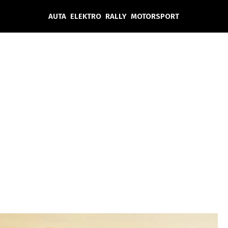
AUTA
ELEKTRO
RALLY
MOTORSPORT
Auta
Elektro
Rally
Motorsport
Testy aut
Novinky ze světa EV
Ostatní
Pit Lane
Novinky
Testy elektromobilů
Tiskovky
Češi v akci
Eko
Trh s elektromobily
Rozhovory
FIA CEZ & Poháry
Spy
Dakar
Mezinárodní scéna
Historie
Z domova
Zajímavosti
Ze světa
Technika
Ekonomika
Český trh
Tuning
Profi