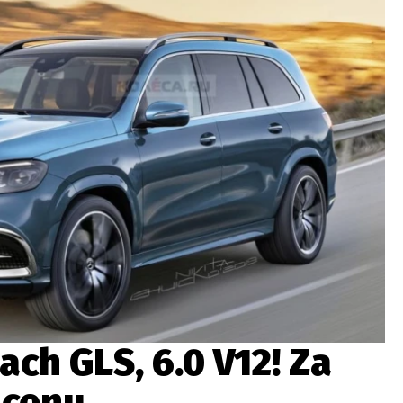
ydavatel
Inzerce
Osobní údaje / Cookies
autoroad.cz je INCORP MEDIA GROUP s.r.o., IČ: 118 23 054
ch GLS, 6.0 V12! Za
 cenu