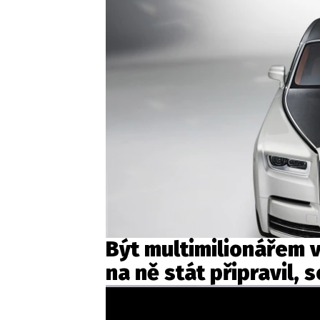
Být multimilionářem 
na ně stát připravil, 