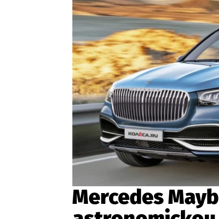
Etický kodex
Kontakt
V
Provozovatelem serveru 
Mercedes Mayba
astronomickou