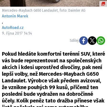
ELEKTRO
Mercedes-Maybach G650 Landaulet, foto: Daimler AG
NOVINKY ZE SVĚTA EV
Antonín Marek
,
TESTY ELEKTROMOBILŮ
AutoRoad.cz
TRH S ELEKTROMOBILY
9. října 2017 14:14
RALLY
Sdílej:
OSTATNÍ
Pokud hledáte komfortní terénní SUV, které
TISKOVKY
vás bude reprezentovat na společenských
ROZHOVORY
akcích i kdesi uprostřed divočiny, pak není
DAKAR
lepší volby, než Mercedes-Maybach G650
Z DOMOVA
Landaulet. Výrobce však předem avizoval,
ZE SVĚTA
že vznikne pouhých 99 kusů, přičemž ten
poslední bude vydražen na dobročinné
MOTORSPORT
účely. Kolik peněz tato dražba přinese však