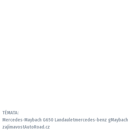
TÉMATA:
Mercedes-Maybach G650 Landaulet
mercedes-benz g
Maybach
zajímavost
AutoRoad.cz