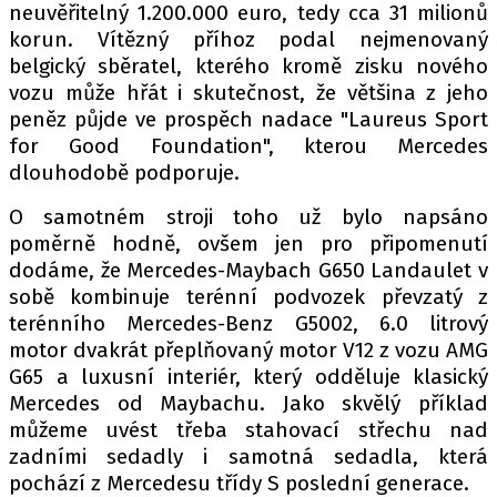
neuvěřitelný 1.200.000 euro, tedy cca 31 milionů
korun. Vítězný příhoz podal nejmenovaný
belgický sběratel, kterého kromě zisku nového
Provozovatelem serveru autoroad.cz je
vozu může hřát i skutečnost, že většina z jeho
INCORP MEDIA GROUP s.r.o., IČ: 118 23 054
peněz půjde ve prospěch nadace "Laureus Sport
for Good Foundation", kterou Mercedes
dlouhodobě podporuje.
O samotném stroji toho už bylo napsáno
poměrně hodně, ovšem jen pro připomenutí
dodáme, že Mercedes-Maybach G650 Landaulet v
sobě kombinuje terénní podvozek převzatý z
terénního Mercedes-Benz G5002, 6.0 litrový
motor dvakrát přeplňovaný motor V12 z vozu AMG
G65 a luxusní interiér, který odděluje klasický
Mercedes od Maybachu. Jako skvělý příklad
můžeme uvést třeba stahovací střechu nad
zadními sedadly i samotná sedadla, která
pochází z Mercedesu třídy S poslední generace.