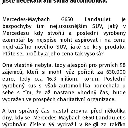
jistě nečekala ani sama automobilka.
PIT LANE
ČEŠI V AKCI
FIA CEZ & POHÁRY
Mercedes-Maybach G650 Landaulet je
bezpochyby tím nejluxusnějším SUV, jaký v
MEZINÁRODNÍ SCÉNA
Mercedesu kdy stvořili a poslední vyrobený
exemplář by nejspíše mohl aspirovat i na cenu
SLEDUJTE NÁS NA
|
nejdražšího nového SUV, jaké se kdy prodalo.
Ptáte se, proč byla jeho cena tak vysoká?
Máte příběh, fotku nebo video?
Ona vlastně nebyla, tedy alespoň pro prvních 98
Pošlete e-mail na autoroad.cz
zájemců, kteří si mohli vůz pořídit za 630.000
euro, tedy cca 16.3 milionu korun. Poslední
vyrobený kus si však automobilka ponechala u
ETICKÝ KODEX
sebe s tím, že až nastane vhodný čas, bude
KONTAKT
vydražen ve prospěch charitativní organizace.
VYDAVATEL
A ten správný čas nastal zrovna před několika
INZERCE
dny, kdy se Mercedes-Maybach G650 Landaulet s
výrobnám číslem 99 vydražil v Belgii za takřka
OSOBNÍ ÚDAJE / COOKIES