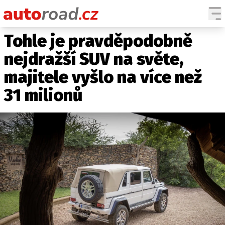
Tohle je pravděpodobně
AUTA
nejdražší SUV na světe,
TESTY AUT
majitele vyšlo na více než
NOVINKY
31 milionů
EKO
SPY
HISTORIE
ZAJÍMAVOSTI
TECHNIKA
EKONOMIKA
ČESKÝ TRH
TUNING
PROFI