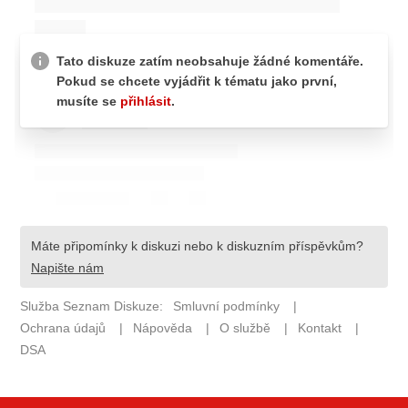
ELEKTRO
NOVINKY ZE SVĚTA EV
TESTY ELEKTROMOBILŮ
TRH S ELEKTROMOBILY
RALLY
OSTATNÍ
TISKOVKY
ROZHOVORY
DAKAR
Z DOMOVA
ZE SVĚTA
MOTORSPORT