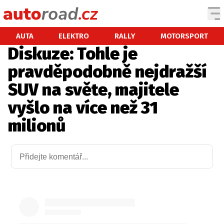
AUTA
AUTA
ELEKTRO
RALLY
MOTORSPORT
Diskuze: Tohle je
TESTY AUT
pravděpodobně nejdražší
NOVINKY
SUV na světe, majitele
EKO
vyšlo na více než 31
SPY
milionů
HISTORIE
ZAJÍMAVOSTI
TECHNIKA
EKONOMIKA
ČESKÝ TRH
TUNING
PROFI