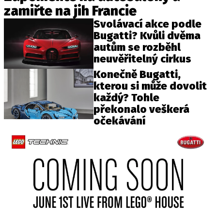
zamiřte na jih Francie
Svolávací akce podle
Bugatti? Kvůli dvěma
autům se rozběhl
neuvěřitelný cirkus
Konečně Bugatti,
kterou si může dovolit
každý? Tohle
překonalo veškerá
očekávání