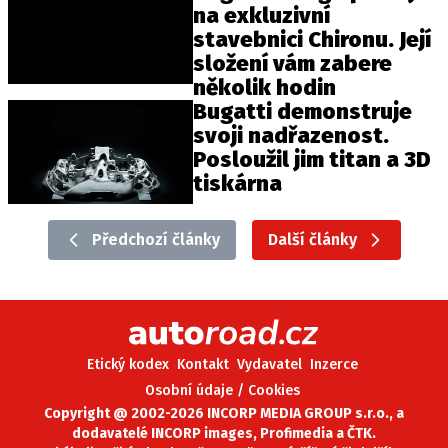
na exkluzivní
stavebnici Chironu. Její
složení vám zabere
několik hodin
Bugatti demonstruje
svoji nadřazenost.
Posloužil jim titan a 3D
tiskárna
Předchozí články
Další články
Etický kodex
Kontakt
Vydavatel
Inzerce
Osobní údaje / Cookies
Copyright @ 2002-2026 INCORP MEDIA GROUP s.r.o., a
dodavatelé INCORP images, Profimedia a ČTK.