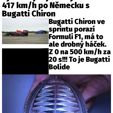
417 km/h po Německu s
ELEKTRO
Bugatti Chiron
NOVINKY ZE SVĚTA EV
Bugatti Chiron ve
TESTY ELEKTROMOBILŮ
sprintu porazí
TRH S ELEKTROMOBILY
Formuli F1, má to
RALLY
ale drobný háček.
Z 0 na 500 km/h za
OSTATNÍ
20 s!!! To je Bugatti
TISKOVKY
Bolide
ROZHOVORY
DAKAR
Z DOMOVA
ZE SVĚTA
MOTORSPORT