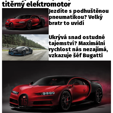
titěrný elektromotor
Jezdíte s podhuštěnou
pneumatikou? Velký
bratr to uvidí
Ukrývá snad ostudné
tajemství? Maximální
rychlost nás nezajímá,
vzkazuje šéf Bugatti