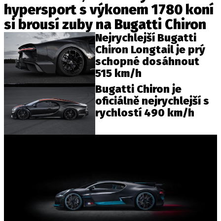
hypersport s výkonem 1780 koní
si brousí zuby na Bugatti Chiron
Nejrychlejší Bugatti
Provozovatelem serveru autoroad.cz je
Chiron Longtail je prý
INCORP MEDIA GROUP s.r.o., IČ: 118 23 054
schopné dosáhnout
515 km/h
Bugatti Chiron je
oficiálně nejrychlejší s
rychlostí 490 km/h