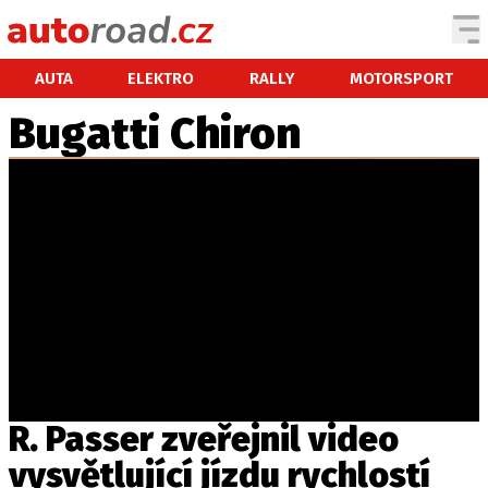
AUTA
AUTA
ELEKTRO
RALLY
MOTORSPORT
Bugatti Chiron
TESTY AUT
NOVINKY
EKO
SPY
HISTORIE
ZAJÍMAVOSTI
TECHNIKA
EKONOMIKA
ČESKÝ TRH
TUNING
R. Passer zveřejnil video
PROFI
vysvětlující jízdu rychlostí