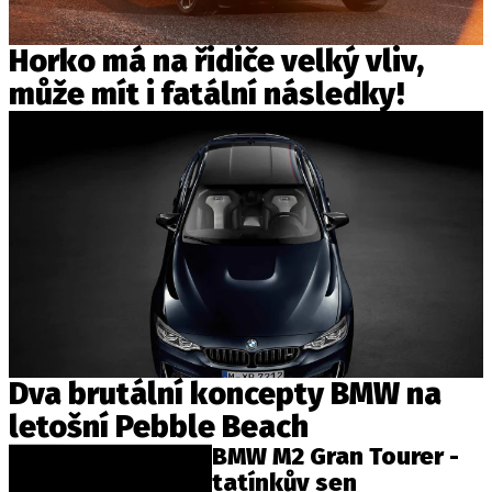
Horko má na řidiče velký vliv,
může mít i fatální následky!
Dva brutální koncepty BMW na
letošní Pebble Beach
BMW M2 Gran Tourer -
tatínkův sen