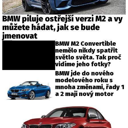
BMW piluje ostřejší verzi M2 a vy
Provozovatelem serveru autoroad.cz je
můžete hádat, jak se bude
INCORP MEDIA GROUP s.r.o., IČ: 118 23 054
jmenovat
BMW M2 Convertible
nemělo nikdy spatřit
světlo světa. Tak proč
vidíme jeho fotky?
BMW jde do nového
modelového roku s
mnoha změnami, řady 1
a 2 mají nový motor