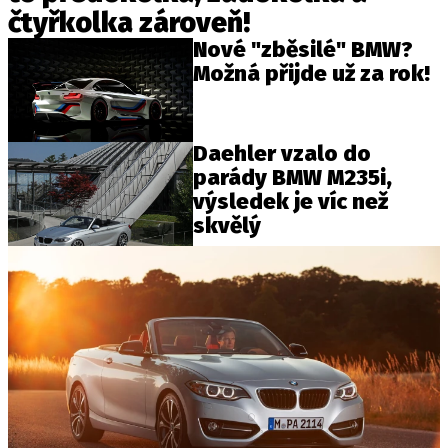
čtyřkolka zároveň!
Nové "zběsilé" BMW?
Možná přijde už za rok!
Daehler vzalo do
parády BMW M235i,
výsledek je víc než
skvělý