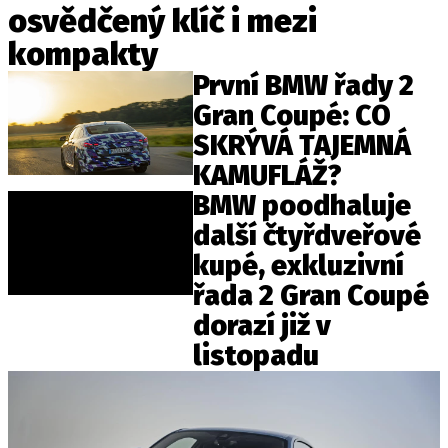
osvědčený klíč i mezi
ELEKTRO
kompakty
NOVINKY ZE SVĚTA EV
První BMW řady 2
TESTY ELEKTROMOBILŮ
Gran Coupé: CO
TRH S ELEKTROMOBILY
SKRÝVÁ TAJEMNÁ
RALLY
KAMUFLÁŽ?
BMW poodhaluje
OSTATNÍ
další čtyřdveřové
TISKOVKY
kupé, exkluzivní
ROZHOVORY
řada 2 Gran Coupé
DAKAR
dorazí již v
Z DOMOVA
listopadu
ZE SVĚTA
MOTORSPORT