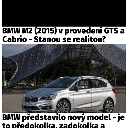
BMW M2 (2015) v provedení GTS a
Cabrio - Stanou se realitou?
BMW představilo nový model - je
to předokolka, zadokolka a