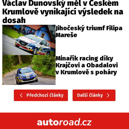
Václav Dunovský měl v Českém
Krumlově vynikající výsledek na
dosah
Jihočeský triumf Filipa
Mareše
Minařík racing díky
Krajčovi a Obadalovi
v Krumlově s poháry
Předchozí články
Další články