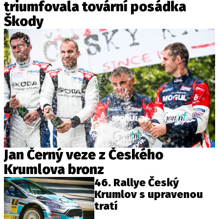
triumfovala tovární posádka
Škody
Jan Černý veze z Českého
Krumlova bronz
46. Rallye Český
Krumlov s upravenou
tratí