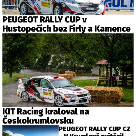
PIT LANE
ČEŠI V AKCI
PEUGEOT RALLY CUP v
FIA CEZ & POHÁRY
Hustopečích bez Firly a Kamence
MEZINÁRODNÍ SCÉNA
SLEDUJTE NÁS NA
|
Máte příběh, fotku nebo video?
Pošlete e-mail na autoroad.cz
ETICKÝ KODEX
KONTAKT
KIT Racing kraloval na
VYDAVATEL
Českokrumlovsku
INZERCE
PEUGEOT RALLY CUP CZ
OSOBNÍ ÚDAJE / COOKIES