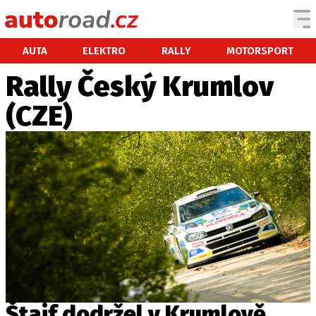
AUTA
AUTA
ELEKTRO
RALLY
MOTORSPORT
Rally Český Krumlov
TESTY AUT
(CZE)
NOVINKY
EKO
SPY
HISTORIE
ZAJÍMAVOSTI
TECHNIKA
EKONOMIKA
ČESKÝ TRH
TUNING
PROFI
Štajf dodržel v Krumlově