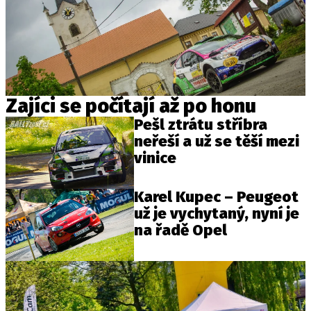
Zajíci se počítají až po honu
Pešl ztrátu stříbra
neřeší a už se těší mezi
vinice
Karel Kupec – Peugeot
už je vychytaný, nyní je
na řadě Opel