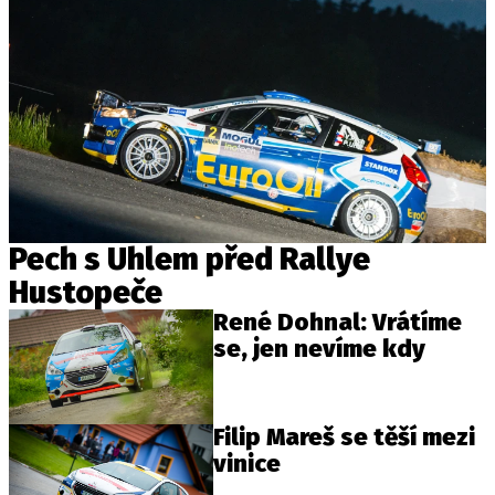
Pech s Uhlem před Rallye
Hustopeče
René Dohnal: Vrátíme
se, jen nevíme kdy
Filip Mareš se těší mezi
vinice