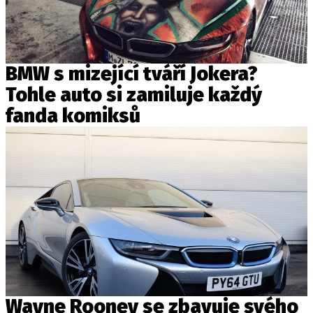
BMW s mizející tváří Jokera?
Tohle auto si zamiluje každý
fanda komiksů
Wayne Rooney se zbavuje svého