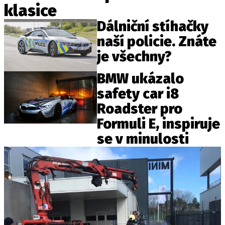
klasice
ELEKTRO
Dálniční stíhačky
NOVINKY ZE SVĚTA EV
naší policie. Znáte
TESTY ELEKTROMOBILŮ
je všechny?
TRH S ELEKTROMOBILY
BMW ukázalo
RALLY
safety car i8
Roadster pro
OSTATNÍ
Formuli E, inspiruje
TISKOVKY
se v minulosti
ROZHOVORY
DAKAR
Z DOMOVA
ZE SVĚTA
MOTORSPORT