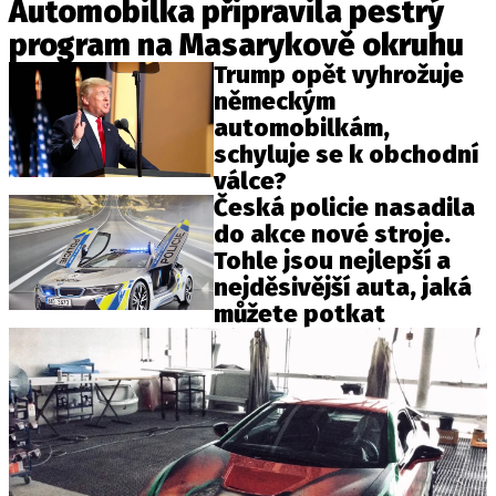
Automobilka připravila pestrý
program na Masarykově okruhu
Trump opět vyhrožuje
německým
automobilkám,
schyluje se k obchodní
válce?
Česká policie nasadila
do akce nové stroje.
Tohle jsou nejlepší a
nejděsivější auta, jaká
můžete potkat