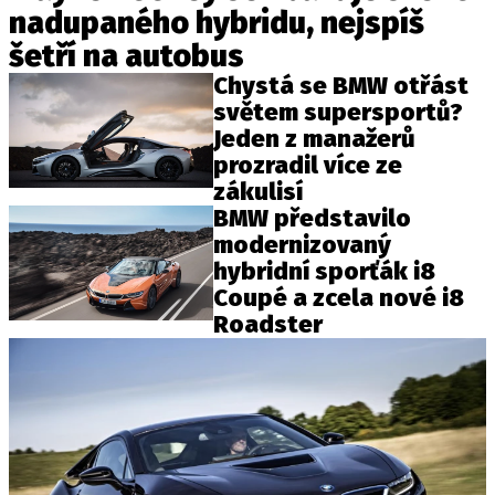
nadupaného hybridu, nejspíš
šetří na autobus
Chystá se BMW otřást
světem supersportů?
Jeden z manažerů
prozradil více ze
zákulisí
BMW představilo
modernizovaný
hybridní sporťák i8
Coupé a zcela nové i8
Roadster