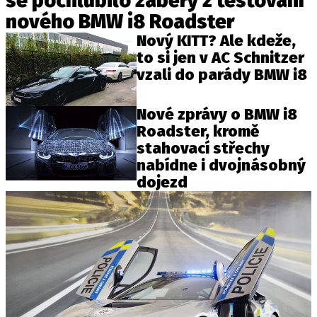
se pochlubilo záběry z testování
nového BMW i8 Roadster
Nový KITT? Ale kdeže,
to si jen v AC Schnitzer
vzali do parády BMW i8
Nové zprávy o BMW i8
Roadster, kromě
stahovací střechy
nabídne i dvojnásobný
dojezd