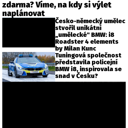
zdarma? Víme, na kdy si výlet
naplánovat
Česko-německý umělec
Provozovatelem serveru autoroad.cz je
stvořil unikátní
INCORP MEDIA GROUP s.r.o., IČ: 118 23 054
„umělecké" BMW: i8
Roadster 4 elements
by Milan Kunc
Tuningová společnost
představila policejní
BMW i8, inspirovala se
snad v Česku?