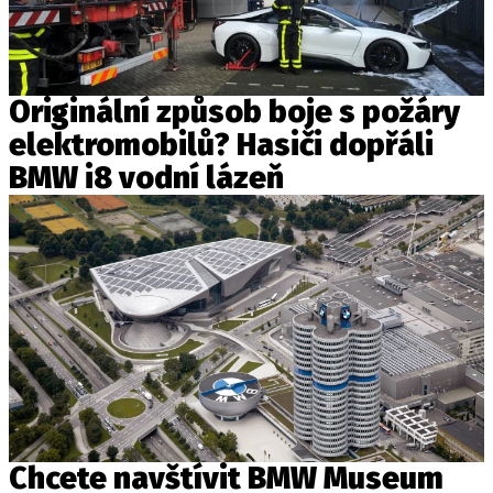
PIT LANE
ČEŠI V AKCI
FIA CEZ & POHÁRY
MEZINÁRODNÍ SCÉNA
Originální způsob boje s požáry
elektromobilů? Hasiči dopřáli
SLEDUJTE NÁS NA
|
BMW i8 vodní lázeň
Máte příběh, fotku nebo video?
Pošlete e-mail na autoroad.cz
ETICKÝ KODEX
KONTAKT
VYDAVATEL
INZERCE
Chcete navštívit BMW Museum
OSOBNÍ ÚDAJE / COOKIES