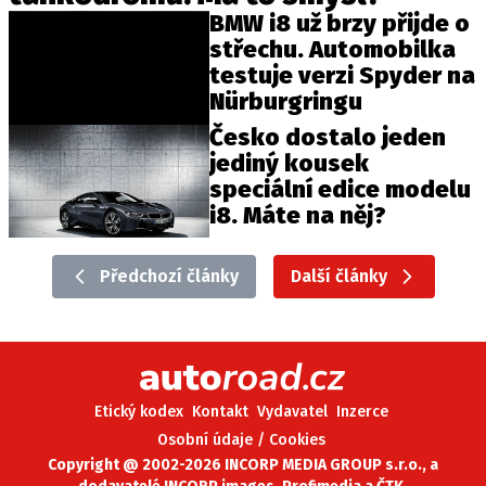
BMW i8 už brzy přijde o
střechu. Automobilka
testuje verzi Spyder na
Nürburgringu
Česko dostalo jeden
jediný kousek
speciální edice modelu
i8. Máte na něj?
Předchozí články
Další články
Etický kodex
Kontakt
Vydavatel
Inzerce
Osobní údaje / Cookies
Copyright @ 2002-2026 INCORP MEDIA GROUP s.r.o., a