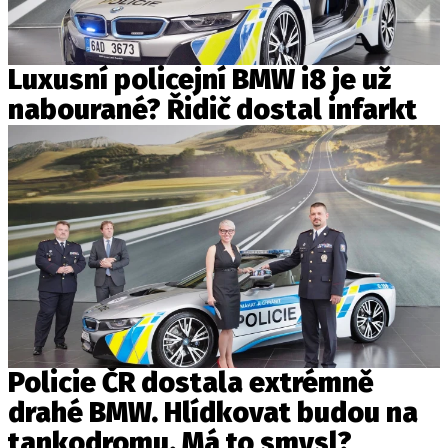
Luxusní policejní BMW i8 je už
nabourané? Řidič dostal infarkt
Policie ČR dostala extrémně
drahé BMW. Hlídkovat budou na
tankodromu. Má to smysl?