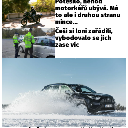
Potěšilo, nehod
motorkářů ubývá. Má
to ale i druhou stranu
mince...
Češi si loni zařádili,
vybodovalo se jich
zase víc