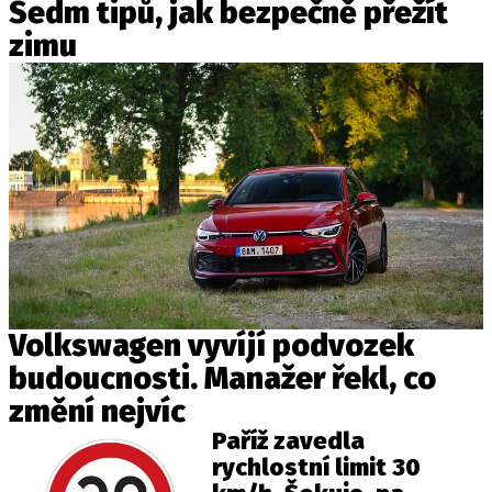
Sedm tipů, jak bezpečně přežít
zimu
Volkswagen vyvíjí podvozek
budoucnosti. Manažer řekl, co
změní nejvíc
Paříž zavedla
rychlostní limit 30