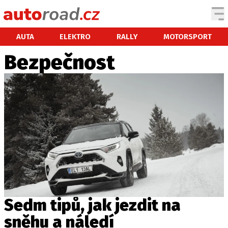
AUTA
AUTA
ELEKTRO
RALLY
MOTORSPORT
Bezpečnost
TESTY AUT
NOVINKY
EKO
SPY
HISTORIE
ZAJÍMAVOSTI
TECHNIKA
EKONOMIKA
ČESKÝ TRH
TUNING
Sedm tipů, jak jezdit na
PROFI
sněhu a náledí