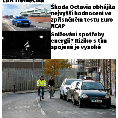
Škoda Octavia obhájila
nejvyšší hodnocení ve
zpřísněném testu Euro
Provozovatelem serveru autoroad.cz je
NCAP
INCORP MEDIA GROUP s.r.o., IČ: 118 23 054
Snižování spotřeby
energií? Riziko s tím
spojené je vysoké