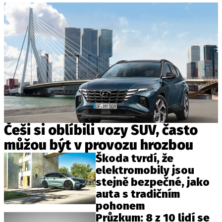
Češi si oblíbili vozy SUV, často
můžou být v provozu hrozbou
Škoda tvrdí, že
elektromobily jsou
stejně bezpečné, jako
auta s tradičním
pohonem
Průzkum: 8 z 10 lidí se