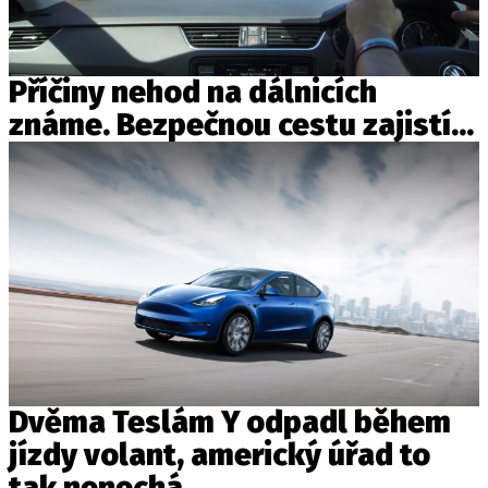
PIT LANE
ČEŠI V AKCI
FIA CEZ & POHÁRY
Příčiny nehod na dálnicích
MEZINÁRODNÍ SCÉNA
známe. Bezpečnou cestu zajistí...
SLEDUJTE NÁS NA
|
Máte příběh, fotku nebo video?
Pošlete e-mail na autoroad.cz
ETICKÝ KODEX
KONTAKT
VYDAVATEL
Dvěma Teslám Y odpadl během
INZERCE
jízdy volant, americký úřad to
OSOBNÍ ÚDAJE / COOKIES
tak nenechá