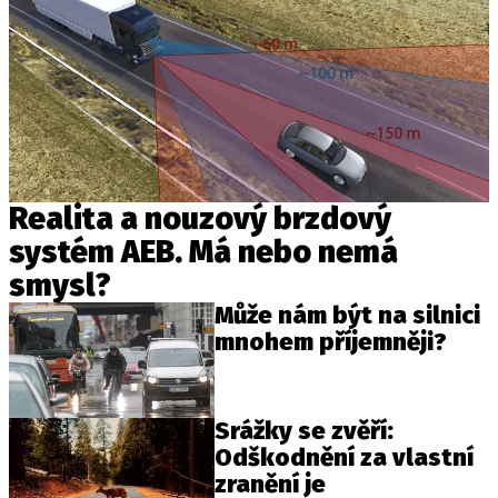
Realita a nouzový brzdový
systém AEB. Má nebo nemá
smysl?
Může nám být na silnici
mnohem příjemněji?
Srážky se zvěří:
Odškodnění za vlastní
zranění je