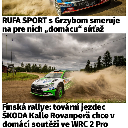
PIT LANE
ČEŠI V AKCI
FIA CEZ & POHÁRY
RUFA SPORT s Grzybom smeruje
MEZINÁRODNÍ SCÉNA
na pre nich „domácu“ súťaž
SLEDUJTE NÁS NA
|
Máte příběh, fotku nebo video?
Pošlete e-mail na autoroad.cz
ETICKÝ KODEX
KONTAKT
Finská rallye: tovární jezdec
VYDAVATEL
ŠKODA Kalle Rovanperä chce v
INZERCE
domácí soutěži ve WRC 2 Pro
OSOBNÍ ÚDAJE / COOKIES