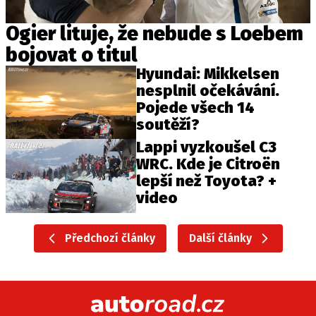
Ogier lituje, že nebude s Loebem
bojovat o titul
Hyundai: Mikkelsen
nesplnil očekávání.
Pojede všech 14
soutěží?
Lappi vyzkoušel C3
WRC. Kde je Citroën
lepší než Toyota? +
video
Předchozí články
Další články