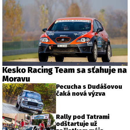
Kesko Racing Team sa sťahuje na
Moravu
Pecucha s Dudášovou
čaká nová výzva
Rally pod Tatrami
odštartuje už