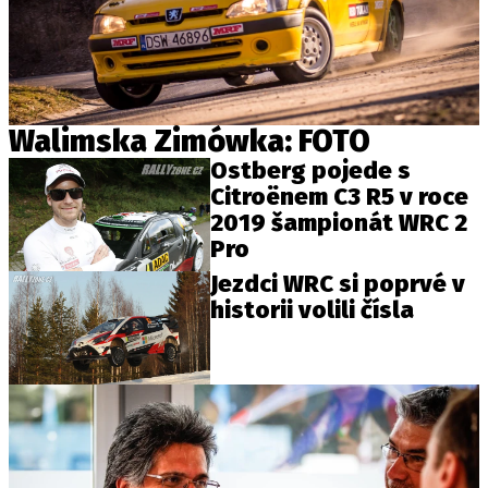
Walimska Zimówka: FOTO
Ostberg pojede s
Citroënem C3 R5 v roce
2019 šampionát WRC 2
Pro
Jezdci WRC si poprvé v
historii volili čísla