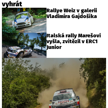
vyhrát
Rallye Weiz v galerii
Vladimíra Gajdošíka
Provozovatelem serveru autoroad.cz je
INCORP MEDIA GROUP s.r.o., IČ: 118 23 054
Italská rally Marešovi
vyšla, zvítězil v ERC1
Junior