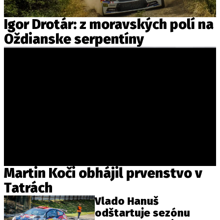
Igor Drotár: z moravských polí na
Oždianske serpentíny
Martin Koči obhájil prvenstvo v
Tatrách
Vlado Hanuš
odštartuje sezónu