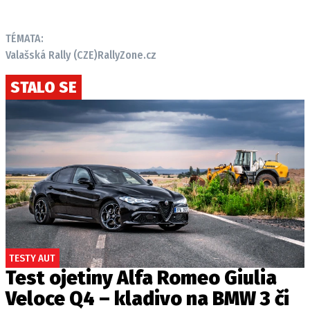
TÉMATA:
Valašská Rally (CZE)
RallyZone.cz
STALO SE
TESTY AUT
Test ojetiny Alfa Romeo Giulia
Veloce Q4 – kladivo na BMW 3 či