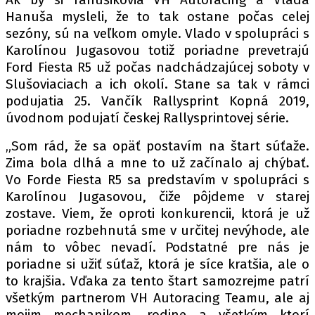
PIT LANE
Hanuša mysleli, že to tak ostane počas celej
ČEŠI V AKCI
sezóny, sú na veľkom omyle. Vlado v spolupráci s
FIA CEZ & POHÁRY
Karolínou Jugasovou totiž poriadne prevetrajú
MEZINÁRODNÍ SCÉNA
Ford Fiesta R5 už počas nadchádzajúcej soboty v
Slušoviaciach a ich okolí. Stane sa tak v rámci
podujatia 25. Vančík Rallysprint Kopná 2019,
SLEDUJTE NÁS NA
|
úvodnom podujatí českej Rallysprintovej série.
„Som rád, že sa opäť postavím na štart súťaže.
Máte příběh, fotku nebo video?
Zima bola dlhá a mne to už začínalo aj chýbať.
Pošlete e-mail na autoroad.cz
Vo Forde Fiesta R5 sa predstavím v spolupráci s
Karolínou Jugasovou, čiže pôjdeme v starej
zostave. Viem, že oproti konkurencii, ktorá je už
ETICKÝ KODEX
poriadne rozbehnutá sme v určitej nevýhode, ale
KONTAKT
nám to vôbec nevadí. Podstatné pre nás je
poriadne si užiť súťaž, ktorá je síce kratšia, ale o
VYDAVATEL
to krajšia. Vďaka za tento štart samozrejme patrí
INZERCE
všetkým partnerom VH Autoracing Teamu, ale aj
OSOBNÍ ÚDAJE / COOKIES
mojim mechanikom, rodine a všetkým ktorí