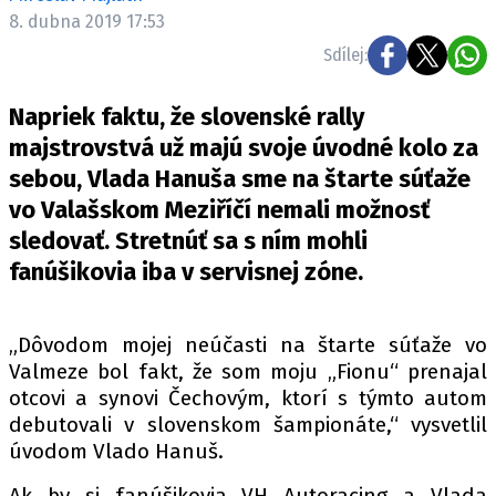
ELEKTRO
8. dubna 2019 17:53
Sdílej:
NOVINKY ZE SVĚTA EV
TESTY ELEKTROMOBILŮ
Napriek faktu, že slovenské rally
TRH S ELEKTROMOBILY
majstrovstvá už majú svoje úvodné kolo za
sebou, Vlada Hanuša sme na štarte súťaže
RALLY
vo Valašskom Meziříčí nemali možnosť
OSTATNÍ
sledovať. Stretnúť sa s ním mohli
TISKOVKY
fanúšikovia iba v servisnej zóne.
ROZHOVORY
DAKAR
„Dôvodom mojej neúčasti na štarte súťaže vo
Z DOMOVA
Valmeze bol fakt, že som moju „Fionu“ prenajal
otcovi a synovi Čechovým, ktorí s týmto autom
ZE SVĚTA
debutovali v slovenskom šampionáte,“ vysvetlil
MOTORSPORT
úvodom Vlado Hanuš.
Ak by si fanúšikovia VH Autoracing a Vlada