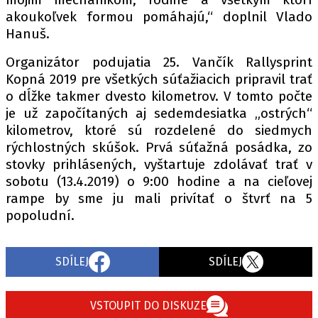
akoukoľvek formou pomáhajú,“ doplnil Vlado
Hanuš.
Provozovatelem serveru autoroad.cz je
Organizátor podujatia 25. Vančík Rallysprint
INCORP MEDIA GROUP s.r.o., IČ: 118 23 054
Kopná 2019 pre všetkých súťažiacich pripravil trať
o dĺžke takmer dvesto kilometrov. V tomto počte
je už započítaných aj sedemdesiatka „ostrých“
kilometrov, ktoré sú rozdelené do siedmych
rýchlostných skúšok. Prvá súťažná posádka, zo
stovky prihlásených, vyštartuje zdolávať trať v
sobotu (13.4.2019) o 9:00 hodine a na cieľovej
rampe by sme ju mali privítať o štvrť na 5
popoludní.
SDÍLEJ
SDÍLEJ
VSTOUPIT DO DISKUZE