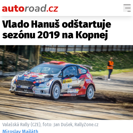
Vlado Hanuš odštartuje
AUTA
sezónu 2019 na Kopnej
TESTY AUT
NOVINKY
EKO
SPY
HISTORIE
ZAJÍMAVOSTI
TECHNIKA
EKONOMIKA
ČESKÝ TRH
TUNING
Valašská Rally (CZE), foto: Jan Dušek, RallyZone.cz
PROFI
Miroslav Majláth