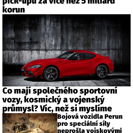
pick-upů za více než 5 miliard
korun
Co mají společného sportovní
vozy, kosmický a vojenský
průmysl? Víc, než si myslíme
Bojová vozidla Perun
pro speciální síly
neprošla vojskovými