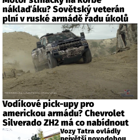
náklaďáku? Sovětský veterán
plní v ruské armádě řadu úkolů
Vodíkové pick-upy pro
americkou armádu? Chevrolet
Silverado ZH2 má co nabídnout
Vozy Tatra ovládly
největší novodobou