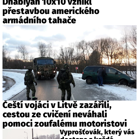
Dhabiyan 10x10 vznikl
přestavbou amerického
armádního tahače
Čeští vojáci v Litvě zazářili,
cestou ze cvičení neváhali
pomoci zoufalému motoristovi
Vyprošťovák, který vás