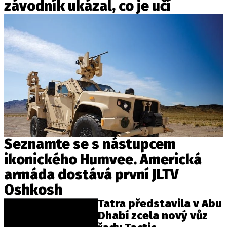
závodník ukázal, co je učí
Seznamte se s nástupcem
ikonického Humvee. Americká
armáda dostává první JLTV
Oshkosh
Tatra představila v Abu
Dhabí zcela nový vůz