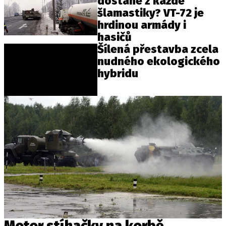
dostane z každé
šlamastiky? VT-72 je
hrdinou armády i
hasičů
Šílená přestavba zcela
nudného ekologického
hybridu
Motor stíhačky na korbě