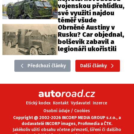
vojenskou přehlídku,
své využití najdou
téměř všude
Obrněné Austiny v
Rusku? Car objednal,
bolševik zabavil a
legionáři ukořistili
Předchozí články
Další články
Etický kodex
Kontakt
Vydavatel
Inzerce
Osobní údaje / Cookies
Copyright @ 2002-2026 INCORP MEDIA GROUP s.r.o., a
dodavatelé INCORP images, Profimedia a ČTK.
Jakékoliv užití obsahu včetne převzetí, šíření či dalšího