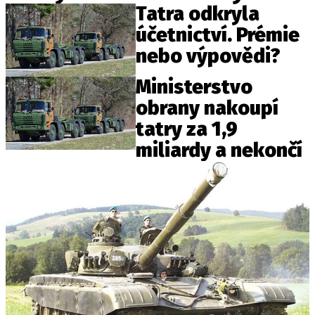
ELEKTRO
Tatra odkryla
účetnictví. Prémie
NOVINKY ZE SVĚTA EV
nebo výpovědi?
TESTY ELEKTROMOBILŮ
Ministerstvo
TRH S ELEKTROMOBILY
obrany nakoupí
RALLY
tatry za 1,9
miliardy a nekončí
OSTATNÍ
TISKOVKY
ROZHOVORY
DAKAR
Z DOMOVA
ZE SVĚTA
MOTORSPORT